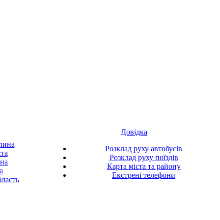
Довідка
лина
Розклад руху автобусів
ста
Розклад руху поїздів
ина
Карта міста та району
а
Екстрені телефони
ласть