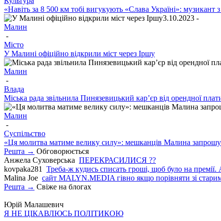
Культура
«Навіть за 8 500 км тобі вигукують «Слава Україні»: музикант 
3.10.2023 -
Малин
-
Місто
У Малині офіційно відкрили міст через Іршу
Малин
-
Влада
Міська рада звільнила Пинязевицький кар’єр від орендної плати
Малин
-
Суспільство
«Ця молитва матиме велику силу»: мешканців Малина запрошую
Решта →
Обговорюється
Анжела Суховерська
ПЕРЕКРАСИЛИСЯ ??
kovpaka281
Треба-ж кудись списать гроші, щоб було на премії. 
Malina Joe
сайт MALYN.MEDIA гiвно якщо порiвняти зi старим
Решта →
Свіже на блогах
Юрій Малашевич
Я НЕ ЦІКАВЛЮСЬ ПОЛІТИКОЮ