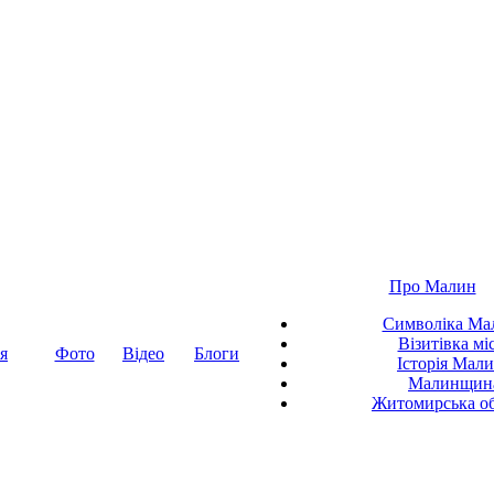
Про Малин
Символіка Ма
Візитівка мі
я
Фото
Відео
Блоги
Історія Мал
Малинщин
Житомирська об