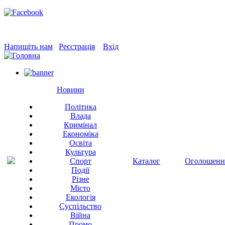
Напишіть нам
Реєстрація
Вхід
Новини
Політика
Влада
Кримінал
Економіка
Освіта
Культура
Спорт
Каталог
Оголошенн
Події
Різне
Місто
Екологія
Суспільство
Війна
Промо