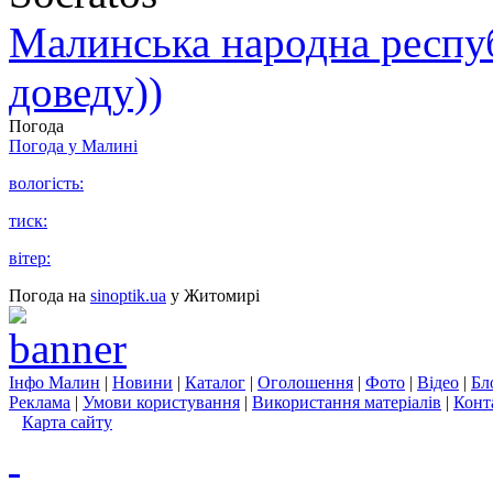
Малинська народна республ
доведу))
Погода
Погода у
Малині
вологість:
тиск:
вітер:
Погода на
sinoptik.ua
у Житомирі
Інфо Малин
|
Новини
|
Каталог
|
Оголошення
|
Фото
|
Відео
|
Бл
Реклама
|
Умови користування
|
Використання матеріалів
|
Конт
Карта сайту