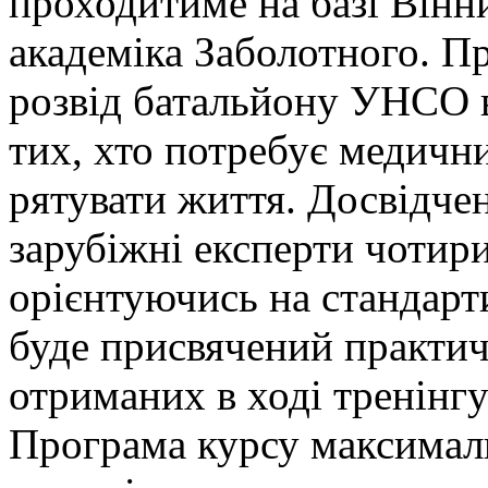
проходитиме на базі Вінн
академіка Заболотного. П
розвід батальйону УНСО в
тих, хто потребує медичн
рятувати життя. Досвідчен
зарубіжні експерти чотири
орієнтуючись на стандарт
буде присвячений практи
отриманих в ході тренінгу
Програма
курсу максималь