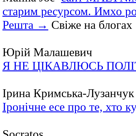
старим ресурсом. Имхо р
Решта →
Свіже на блогах
Юрій Малашевич
Я НЕ ЦІКАВЛЮСЬ ПОЛ
Ірина Кримська-Лузанчук
Іронічне есе про те, хто к
Socratos