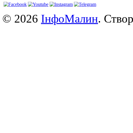
© 2026
ІнфоМалин
. Ство