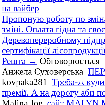
на вайбер
Пропоную роботу по зміна
зміні. Оплата гідна та сво
Деревопереробному підпри
сертифікації лісопродукції
Решта →
Обговорюється
Анжела Суховерська
ПЕР
kovpaka281
Треба-ж куди
премії. А на дорогу аби по
Malina Joe
сайт MALYN.M