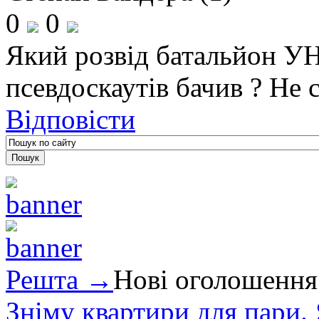
0
0
Який розвід батальйон У
псевдоскаутів бачив ? Не 
Відповісти
Решта →
Нові оголошення
Зніму квартири для пари.