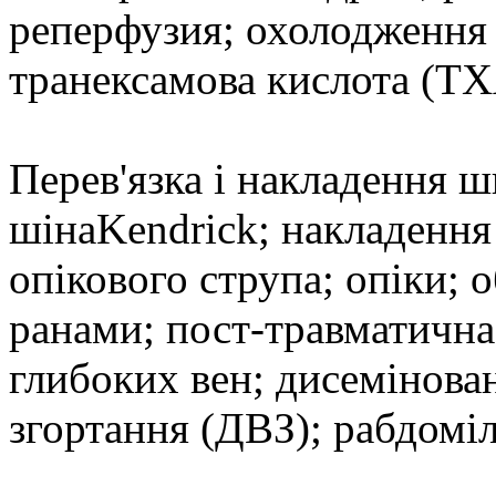
реперфузия; охолодження 
транексамова кислота (Т
Перев'язка і накладення 
шінаKendrick; накладення 
опікового струпа; опіки; 
ранами; пост-травматична
глибоких вен; дисемінова
згортання (ДВЗ); рабдоміл