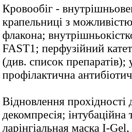
Кровообіг - внутрішньове
крапельниці з можливістю
флакона; внутрішньокістк
FAST1; перфузійний катет
(див. список препаратів); 
профілактична антибіотичн
Відновлення прохідності 
декомпресія; інтубаційна 
ларінгіальная маска I-Gel,