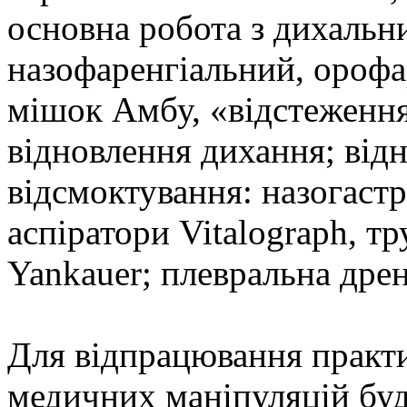
основна робота з дихаль
назофаренгіальний, орофа
мішок Амбу, «відстеження
відновлення дихання; від
відсмоктування: назогастр
аспіратори Vitalograph, т
Yankauer; плевральна дре
Для відпрацювання практ
медичних маніпуляцій буд