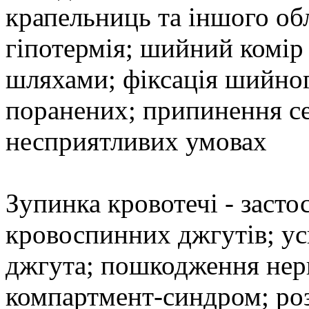
крапельниць та іншого об
гіпотермія; шийний комір
шляхами; фіксація шийног
поранених; припинення се
несприятливих умовах
Зупинка кровотечі - засто
кровоспинних джгутів; ус
джгута; пошкодження нерв
компартмент-синдром; ро