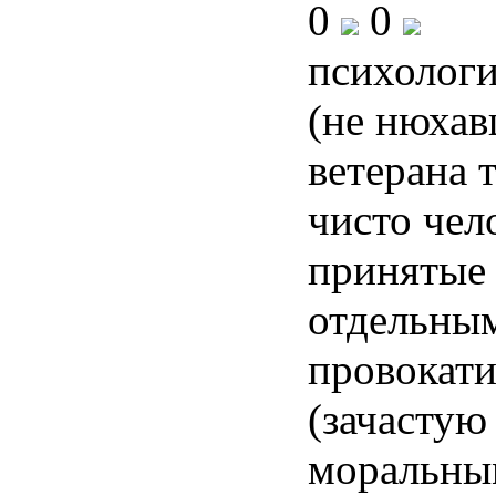
0
0
психологи
(не нюхав
ветерана 
чисто чел
принятые 
отдельны
провокат
(зачастую
моральны