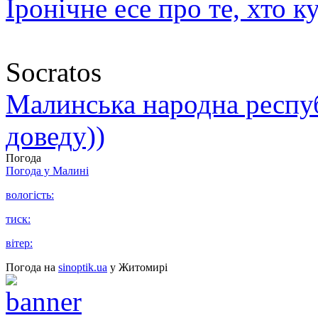
Іронічне есе про те, хто к
Socratos
Малинська народна республ
доведу))
Погода
Погода у
Малині
вологість:
тиск:
вітер:
Погода на
sinoptik.ua
у Житомирі