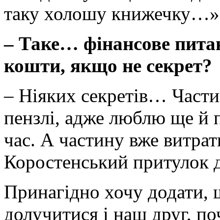
таку холошу книжечку…»
– Таке… фінансове пита
кошти, якщо не секрет?
– Ніяких секретів… Части
пензлі, адже люблю ще й п
час. А частину вже витрати
Коростенський притулок д
Принагідно хочу додати, 
долучитися і наш друг, п