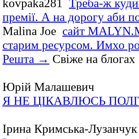
kovpaka281
Треба-ж куди
премії. А на дорогу аби по
Malina Joe
сайт MALYN.M
старим ресурсом. Имхо р
Решта →
Свіже на блогах
Юрій Малашевич
Я НЕ ЦІКАВЛЮСЬ ПОЛ
Ірина Кримська-Лузанчук