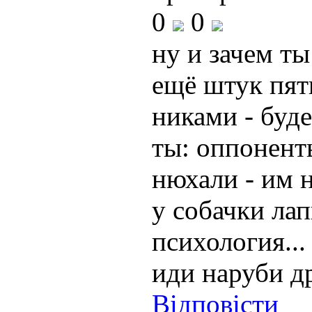
0
0
ну и зачем ты
ещё штук пят
никами - буд
ты: оппонент
нюхали - им н
у собачки лап
психология...
иди наруби дро
Відповісти