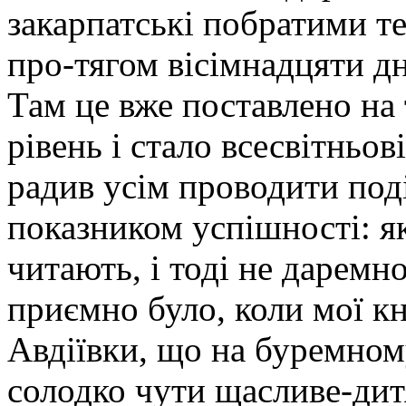
закарпатські побратими те
про-тягом вісімнадцяти дн
Там це вже поставлено на 
рівень і стало всесвітньо
радив усім проводити поді
показником успішності: я
читають, і тоді не дарем
приємно було, коли мої к
Авдіївки, що на буремному
солодко чути щасливе-дит