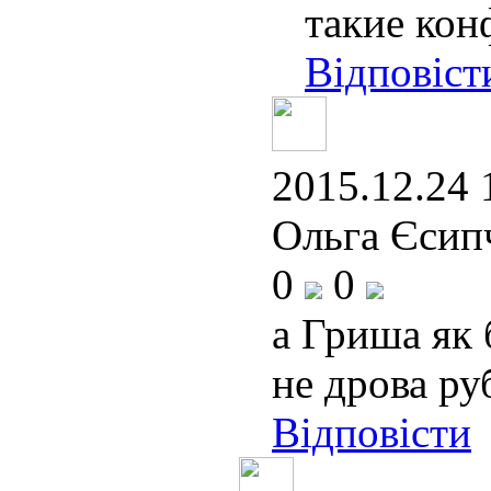
такие кон
Відповіст
2015.12.24 
Ольга Єсипч
0
0
а Гриша як 
не дрова ру
Відповісти