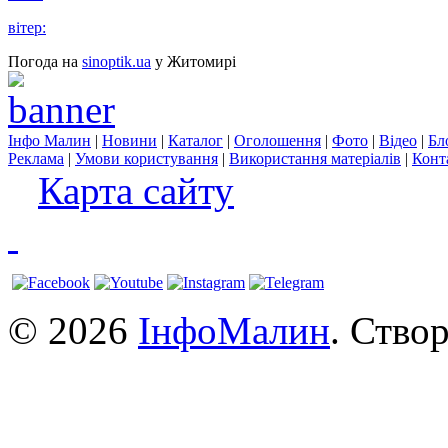
вітер:
Погода на
sinoptik.ua
у Житомирі
Інфо Малин
|
Новини
|
Каталог
|
Оголошення
|
Фото
|
Відео
|
Бл
Реклама
|
Умови користування
|
Використання матеріалів
|
Конт
Карта сайту
© 2026
ІнфоМалин
. Ство