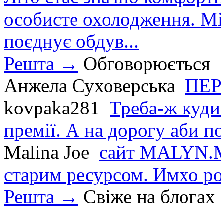
особисте охолодження. М
поєднує обдув...
Решта →
Обговорюється
Анжела Суховерська
ПЕР
kovpaka281
Треба-ж куди
премії. А на дорогу аби по
Malina Joe
сайт MALYN.M
старим ресурсом. Имхо р
Решта →
Свіже на блогах