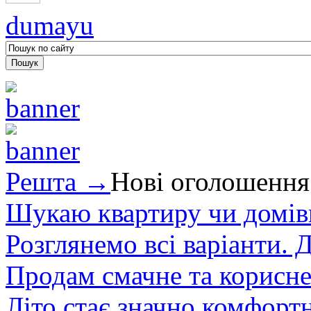
dumayu
Решта →
Нові оголошення
Шукаю квартиру чи домівк
Розглянемо всі варіанти. Д
Продам смачне та корисне
Літо стає значно комфорт