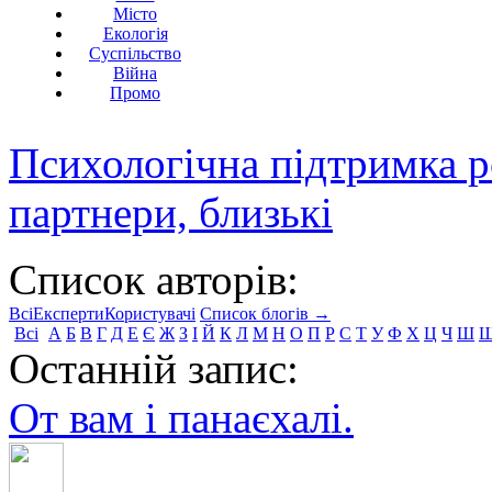
Місто
Екологія
Суспільство
Війна
Промо
Психологічна підтримка р
партнери, близькі
Список авторів:
Всі
Експерти
Користувачі
Список блогів →
Всі
А
Б
В
Г
Д
Е
Є
Ж
З
І
Й
К
Л
М
Н
О
П
Р
С
Т
У
Ф
Х
Ц
Ч
Ш
Останній запис:
От вам і панаєхалі.