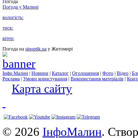
Погода
Погода у
Малині
вологість:
тиск:
вітер:
Погода на
sinoptik.ua
у Житомирі
Інфо Малин
|
Новини
|
Каталог
|
Оголошення
|
Фото
|
Відео
|
Бл
Реклама
|
Умови користування
|
Використання матеріалів
|
Конт
Карта сайту
© 2026
ІнфоМалин
. Ство