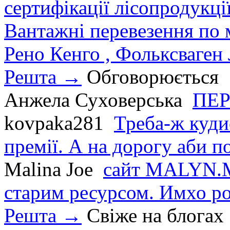
сертифікації лісопродукції
Вантажні перевезення по мі
Рено Кенго , Фольксваген Л
Решта →
Обговорюється
Анжела Суховерська
ПЕР
kovpaka281
Треба-ж куди
премії. А на дорогу аби по
Malina Joe
сайт MALYN.M
старим ресурсом. Имхо р
Решта →
Свіже на блогах