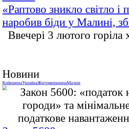
«Раптово зникло світло і 
наробив біди у Малині, з
Ввечері 3 лютого горіла 
Новини
Київщина
Україна
Житомирщина
Малин