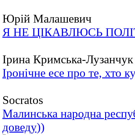
Юрій Малашевич
Я НЕ ЦІКАВЛЮСЬ ПОЛ
Ірина Кримська-Лузанчук
Іронічне есе про те, хто к
Socratos
Малинська народна республ
доведу))