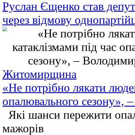
Руслан Єщенко став депут
через відмову однопартій
Житомирщина
«Не потрібно лякати люде
опалювального сезону», 
Які шанси пережити опал
мажорів