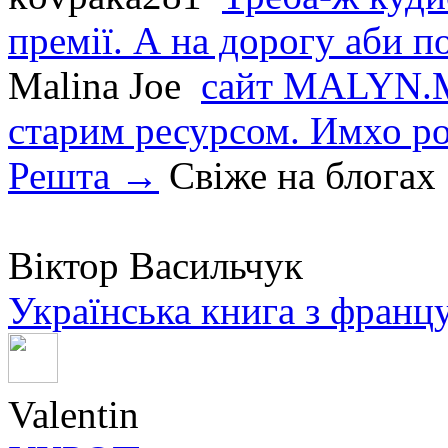
премії. А на дорогу аби по
Malina Joe
сайт MALYN.M
старим ресурсом. Имхо р
Решта →
Свіже на блогах
Віктор Васильчук
Українська книга з франц
Valentin