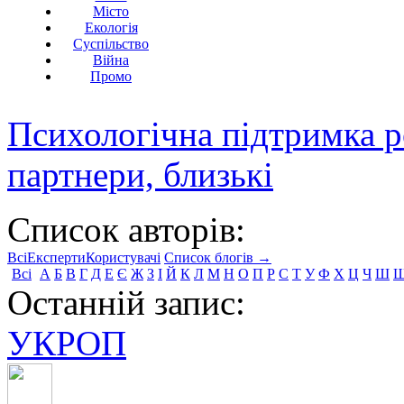
Місто
Екологія
Суспільство
Війна
Промо
Психологічна підтримка р
партнери, близькі
Список авторів:
Всі
Експерти
Користувачі
Список блогів →
Всі
А
Б
В
Г
Д
Е
Є
Ж
З
І
Й
К
Л
М
Н
О
П
Р
С
Т
У
Ф
Х
Ц
Ч
Ш
Останній запис:
УКРОП