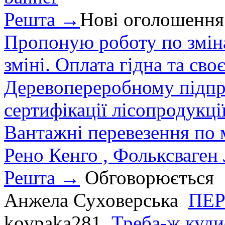
Решта →
Нові оголошення
Пропоную роботу по зміна
зміні. Оплата гідна та сво
Деревопереробному підпри
сертифікації лісопродукції
Вантажні перевезення по мі
Рено Кенго , Фольксваген Л
Решта →
Обговорюється
Анжела Суховерська
ПЕР
kovpaka281
Треба-ж куди