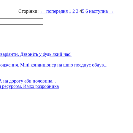
Сторінки:
← попередня
1
2
3
4
5
6
наступна →
аріанти. Дзвоніть у будь який час!
лодження. Міні кондиціонер на шию поєднує обдув...
А на дорогу аби половина...
 ресурсом. Имхо розробника