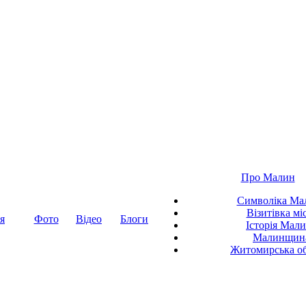
Про Малин
Символіка Ма
Візитівка мі
я
Фото
Відео
Блоги
Історія Мал
Малинщин
Житомирська об