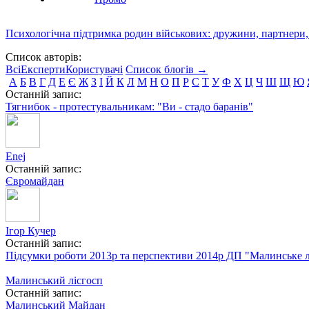
Психологічна підтримка родин військових: дружини, партнери,
Список авторів:
Всі
Експерти
Користувачі
Список блогів →
А
Б
В
Г
Д
Е
Є
Ж
З
І
Й
К
Л
М
Н
О
П
Р
С
Т
У
Ф
Х
Ц
Ч
Ш
Щ
Ю
Останній запис:
Тягнибок - протестувальникам: "Ви - стадо баранів"
Enej
Останній запис:
Євромайдан
Ігор Кучер
Останній запис:
Підсумки роботи 2013р та перспективи 2014р ДП "Малинське л
Малинський лісгосп
Останній запис:
Малинський Майдан