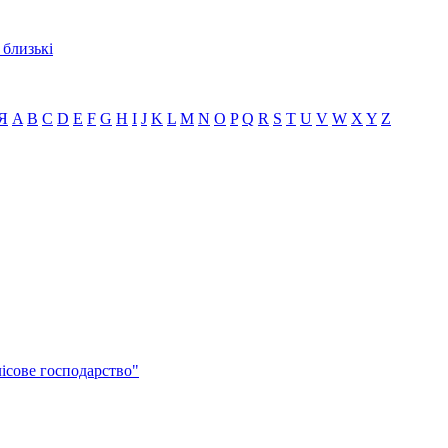
 близькі
Я
A
B
C
D
E
F
G
H
I
J
K
L
M
N
O
P
Q
R
S
T
U
V
W
X
Y
Z
ісове господарство"