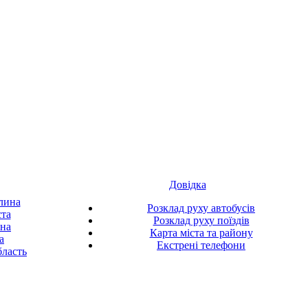
Довідка
лина
Розклад руху автобусів
ста
Розклад руху поїздів
ина
Карта міста та району
а
Екстрені телефони
ласть