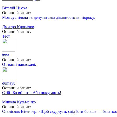
Віталій Цьоха
Останній запис:
Моя суспільна та депутатська діяльность за півроку.
Дмитро Кропачов
Останній запис:
Тест
inna
Останній запис:
От вам і панаєхалі.
dumayu
Останній запис:
Стій! Бо вб’ють! Або покусають!
Микола Кузьменко
Останній запис:
Станіслав Візенгер: «Щоб схуднути, слід їсти більше — багать