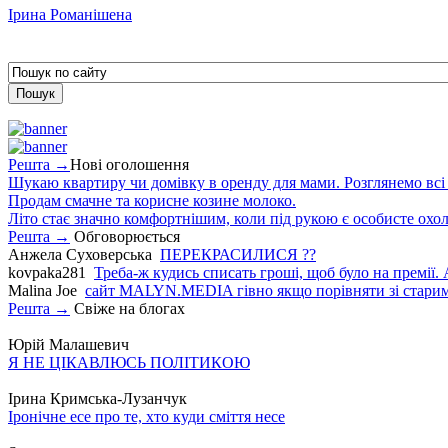
Ірина Романішена
Решта →
Нові оголошення
Шукаю квартиру чи домівку в оренду для мами. Розглянемо всі в
Продам смачне та корисне козине молоко.
Літо стає значно комфортнішим, коли під рукою є особисте охо
Решта →
Обговорюється
Анжела Суховерська
ПЕРЕКРАСИЛИСЯ ??
kovpaka281
Треба-ж кудись списать гроші, щоб було на премії. 
Malina Joe
сайт MALYN.MEDIA гiвно якщо порiвняти зi старим
Решта →
Свіже на блогах
Юрій Малашевич
Я НЕ ЦІКАВЛЮСЬ ПОЛІТИКОЮ
Ірина Кримська-Лузанчук
Іронічне есе про те, хто куди сміття несе