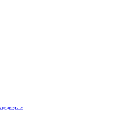
ох це дивує…»