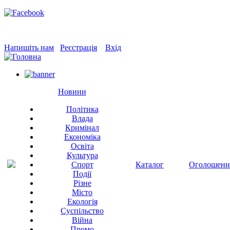
Напишіть нам
Реєстрація
Вхід
Новини
Політика
Влада
Кримінал
Економіка
Освіта
Культура
Спорт
Каталог
Оголошенн
Події
Різне
Місто
Екологія
Суспільство
Війна
Промо