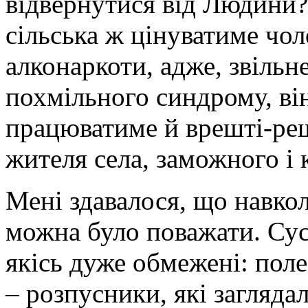
відвернутися від Людини?
сільська ж цінуватиме чол
алконаркоти, адже, звільн
похмільного синдрому, ві
працюватиме й врешті-ре
жителя села, заможного і 
Мені здавалося, що навкол
можна було поважати. Сусі
якісь дуже обмежені: поле
– розпусники, які загляда