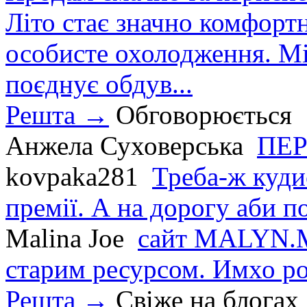
Літо стає значно комфорт
особисте охолодження. М
поєднує обдув...
Решта →
Обговорюється
Анжела Суховерська
ПЕР
kovpaka281
Треба-ж куди
премії. А на дорогу аби по
Malina Joe
сайт MALYN.M
старим ресурсом. Имхо р
Решта →
Свіже на блогах