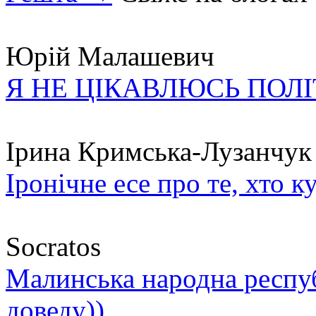
Юрій Малашевич
Я НЕ ЦІКАВЛЮСЬ ПОЛ
Ірина Кримська-Лузанчук
Іронічне есе про те, хто к
Socratos
Малинська народна республ
доведу))