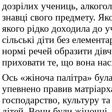
дозрілих учениць, алкогол
знавці свого предмету. Як
якого рідко доходила до у
сільські діти без елемент
нормі речей образити дів
приховати те, що вона нас
Ось «жіноча палітра» бул
упевнено правив матріарха
господарство, культуру та
дітей. Вони були жіночні,