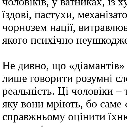
чоловіків, у ватниках, із
їздові, пастухи, механізат
чорнозем нації, витравлю
якого психічно неушкодж
Не дивно, що «діамантів»
лише говорити розумні сло
реальність. Ці чоловіки –
яку вони мріють, бо саме
справжньому оцінити їхню 