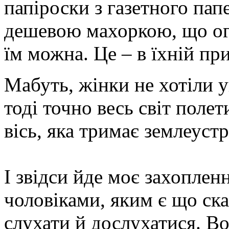
папіроски з газетного пап
дешевою махоркою, що оги
їм можна. Це – в їхній при
Мабуть, жінки не хотіли 
тоді точно весь світ поле
вісь, яка тримає землеустр
І звідси йде моє захопле
чоловіками, яким є що ска
слухати й дослухатися. Во