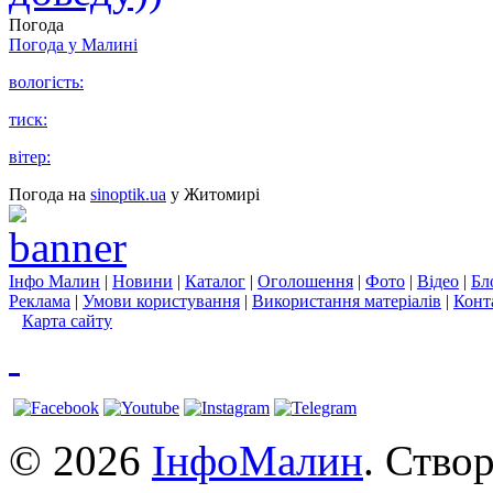
Погода
Погода у
Малині
вологість:
тиск:
вітер:
Погода на
sinoptik.ua
у Житомирі
Інфо Малин
|
Новини
|
Каталог
|
Оголошення
|
Фото
|
Відео
|
Бл
Реклама
|
Умови користування
|
Використання матеріалів
|
Конт
Карта сайту
© 2026
ІнфоМалин
. Ство