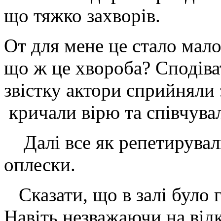
що тяжко захворів.
От для мене це стало мал
що ж це хвороба? Сподів
звістку актори сприйняли 
кричали вірю та співчув
Далі все як репетирували
оплески.
Сказати, що в залі було г
Навіть незважаючи на відк