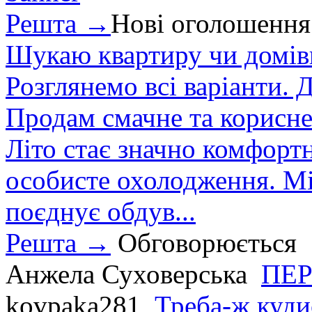
Решта →
Нові оголошення
Шукаю квартиру чи домівк
Розглянемо всі варіанти. Д
Продам смачне та корисне
Літо стає значно комфорт
особисте охолодження. М
поєднує обдув...
Решта →
Обговорюється
Анжела Суховерська
ПЕР
kovpaka281
Треба-ж куди