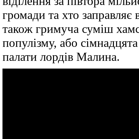
віділення за півтора міль
громади та хто заправляє
також гримуча суміш хамст
популізму, або сімнадцята
палати лордів Малина.