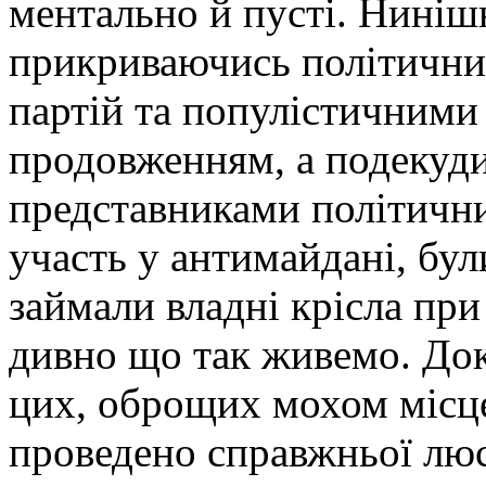
ментально й пусті. Ниніш
прикриваючись політичн
партій та популістичними
продовженням, а подекуди
представниками політични
участь у антимайдані, бул
займали владні крісла пр
дивно що так живемо. Док
цих, оброщих мохом місце
проведено справжньої люс