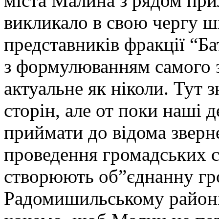
міста Малина з рядом при
викликало в свою чергу ш
представників фракції “Ба
з формулюванням самого 
актуальне як ніколи. Тут 
сторін, але от поки наші 
приймати до відома зверн
проведення громадських с
створюють об”єднанну гро
Радомишильському районі