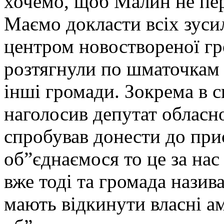
хочемо, щоб Малин не пер
Маємо докласти всіх зуси
центром новоствореної г
розтягнули по шматочкам 
інші громади. Зокрема в с
наголосив депутат обласно
спробував донести до при
об”єднаємося то це за нас
вже тоді та громада нази
мають відкинути власні ам