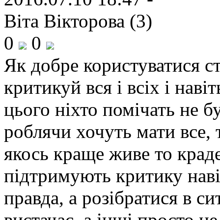
Віта Вікторова (3)
0
0
Як добре користуватися с
критикуй вся і всіх і наві
цього ніхто помічать не б
роблячи хочуть мати все, 
якось краще живе то краде,
підтримують критику наві
правда, а розібратися в си
вистачає, а інші просто не