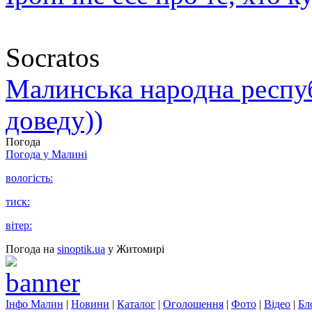
Socratos
Малинська народна республ
доведу))
Погода
Погода у
Малині
вологість:
тиск:
вітер:
Погода на
sinoptik.ua
у Житомирі
Інфо Малин
|
Новини
|
Каталог
|
Оголошення
|
Фото
|
Відео
|
Бл