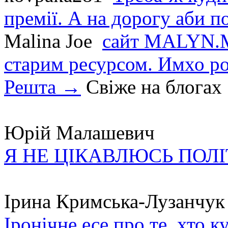
премії. А на дорогу аби по
Malina Joe
сайт MALYN.M
старим ресурсом. Имхо р
Решта →
Свіже на блогах
Юрій Малашевич
Я НЕ ЦІКАВЛЮСЬ ПОЛ
Ірина Кримська-Лузанчук
Іронічне есе про те, хто к