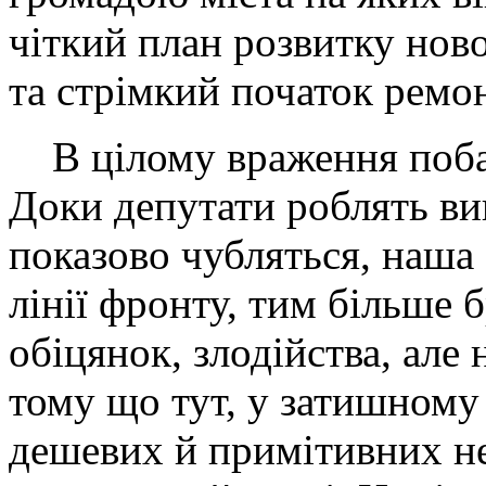
чіткий план розвитку нов
та стрімкий початок ремон
В цілому враження побач
Доки депутати роблять виг
показово чубляться, наша
лінії фронту, тим більше б
обіцянок, злодійства, але
тому що тут, у затишному
дешевих й примітивних н