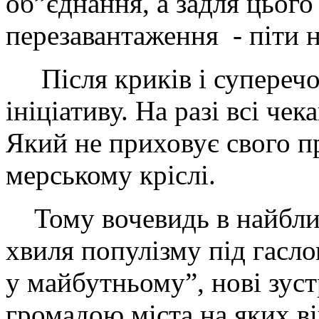
об”єднання, а задля цього
перезавантаження - піти н
Після криків і суперечо
ініціативу. На разі всі чек
Який не приховує свого п
мерському кріслі.
Тому вочевидь в найбли
хвиля популізму під гасл
у майбутньому”, нові зуст
громадою міста на яких в