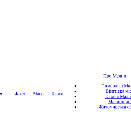
Про Малин
Символіка Ма
Візитівка мі
я
Фото
Відео
Блоги
Історія Мал
Малинщин
Житомирська об