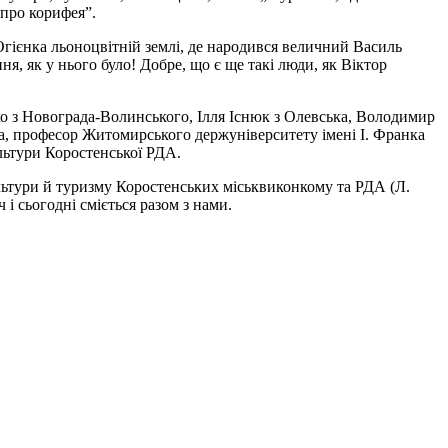
 про корифея”.
Огієнка льоноцвітній землі, де народився величний Василь
я, як у нього було! Добре, що є ще такі люди, як Віктор
ко з Новограда-Волинського, Ілля Існюк з Олевська, Володимир
, професор Житомирського держуніверситету імені І. Франка
ультури Коростенської РДА.
ультури й туризму Коростенських міськвиконкому та РДА (Л.
і сьогодні сміється разом з нами.