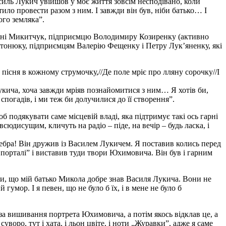
силь Лукич увійшов у моє життя зовсім несподівано, коли
ло провести разом з ним. І завжди він був, ніби батько… І
ого земляка”.
етяні Микитчук, підприємцю Володимиру Козиренку (активно
тонюку, підприємцям Валерію Фещенку і Петру Лук’яненку, які
 пісня в кожному струмочку,//Де поле мріє про лляну сорочку//І
кича, хоча завжди мріяв познайомитися з ним… Я хотів би,
погадів, і ми теж би долучилися до її створення”.
подякувати саме місцевій владі, яка підтримує такі ось гарні
сюдисущим, кличуть на радіо – піде, на вечір – будь ласка, і
 Ребра! Він дружив із Василем Лукичем. Я поставив колись перед
орталі” і виставив туди твори Юхимовича. Він був і гарним
и, що мій батько Микола добре знав Василя Лукича. Вони не
умор. І я певен, що не було б їх, і в мене не було б
а вишивання портрета Юхимовича, а потім якось відклав це, а
воро, тут і хата, і льон цвіте, і ноти „Журавки”, адже я саме