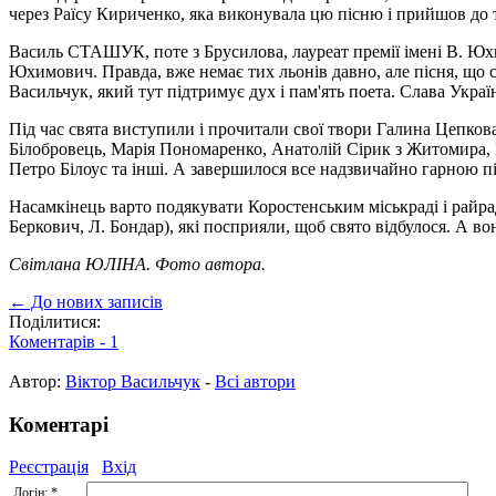
через Раїсу Кириченко, яка виконувала цю пісню і прийшов до т
Василь СТАШУК, поте з Брусилова, лауреат премії імені В. Юхи
Юхимович. Правда, вже немає тих льонів давно, але пісня, що ст
Васильчук, який тут підтримує дух і пам'ять поета. Слава Україн
Під час свята виступили і прочитали свої твори Галина Цепко
Білобровець, Марія Пономаренко, Анатолій Сірик з Житомира,
Петро Білоус та інші. А завершилося все надзвичайно гарною піс
Насамкінець варто подякувати Коростенським міськраді і райра
Беркович, Л. Бондар), які посприяли, щоб свято відбулося. А 
Світлана ЮЛІНА. Фото автора.
← До нових записів
Поділитися:
Коментарів -
1
Автор:
Віктор Васильчук
-
Всі автори
Коментарі
Реєстрація
Вхід
Логін:
*