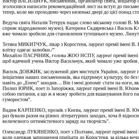
Віктор ВАСИЛЬЧУК, письменник, організатор свята, ініціатор 
зголосився написати рекомендаційний лист на вступ до письменн
тепер, коли ми проходимо через низенькі двері до цієї понад ст
Ведуча свята Наталія Тетерук надає слово міському голові В.
сприяє відродженню музею). Катерина Скдяревська і Василь К
вже чимало зробили для становлення тутешнього музею. Линут
Тетяна МИКИТЧУК, лікар з Коростеня, лауреат премії імені В. Ю
влітку одягає залюбки./”
Михайло ПАСІЧНИК, голова ЖОО НСПУ, лауреат премії імені В. 
щоб вдячний учень Віктор Васильчук, який чимало уже зробив дл
Василь ДОВЖИК, заслужений діяч мистецтв України, лауреат прем
ініціативи наших письменників, яка підтримує культуру, бо без н
навіть до „Енею” заходив… Він і мені допоміг стати на ноги, я
Пилип ЮРИК, поет із Запоріжжя, лауреат премії імені В. Юхимов
собою питання, а що ж я можу зробити для вшанування його па
гумористом”.
Вадим КАРПЕНКО, прозаїк з Києва, лауреат премії імені В. Юх
раз бували разом на різних літературних заходах, хоча й відноси
величезного оптимістичного заряду на творчість”.
Олександр ЛУКЯНЕНКО, поет з Полтави, лауреат премії імені В
коли одержав запрошення приїхати до Коростеня, за кілька вечор