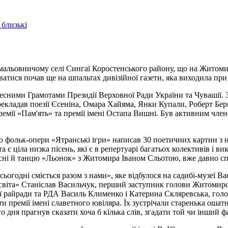
 близькі
альовничому селі Сингаї Коростенського району, що на Житомир
ватися почав ще на шпальтах дивізійної газети, яка виходила при
ними Грамотами Президіï Верховноï Ради Украïни та Чувашіï. З 
ерекладав поезії Єсеніна, Омара Хайяма, Янки Купали, Роберт Бе
реміï «Пам'ять» та преміï імені Остапа Вишні. Був активним чле
о фольк-опери «Ятранські ігри» написав 30 поетичних картин з 
а є ціла низка пісень, які є в репертуарі багатьох колективів і 
сні й танцю «Льонок» з Житомира Іваном Сльотою, вже давно сп
 сьогодні сміється разом з нами», яке відбулося на садибі-музеї 
освіта» Станіслав Васильчук, перший заступник голови Житоми
ї райради та РДА Василь Клименко і Катерина Скляревська, гол
 премії імені славетного ювіляра. Їх зустрічали старенька ошатн
го дня прагнув сказати хоча б кілька слів, згадати той чи інший 