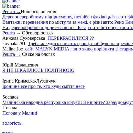
Решта →
Нові оголошення
Деревопереробному підприємству, потрібен фахівець із сертифіка
Вантажні перевезення по місту та за межі, є різні авто: Рено Кен
На деревообробне підприємство в с. Базар потрібні оператори т
Решта →
Обговорюється
Анжела Суховерська
ПЕРЕКРАСИЛИСЯ ??
kovpaka281
Треба-ж кудись списать гроші, щоб було на премії. 
Malina Joe
сайт MALYN.MEDIA гiвно якщо порiвняти зi старим
Решта →
Свіже на блогах
Юрій Малашевич
Я НЕ ЦІКАВЛЮСЬ ПОЛІТИКОЮ
Ірина Кримська-Лузанчук
Іронічне есе про те, хто куди сміття несе
Socratos
Малинська народна республіка існує!!! Не вірите? Зараз доведу)
Погода
Погода у
Малині
вологість: