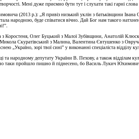
ворчості. Мені дуже приємно бути тут і слухати такі гарні слова
мовича (2013 р.): „Я привіз низький уклін з батьківщини Івана 
ала народною, буде співатися вічно. Дай Бог нам такого натхненн
і!”.
ва з Коростеня, Олег Буцький з Малої Зубівщини, Анатолій Клюс
 Микола Скуратівський з Малина, Валентина Євтушенко з Овруча
нею „Україно, зорі твої сині” у виконанні спеціаліста відділу к
ді та народному депутату України В. Пехову, а також відділам к
воно таки пройшло пишно й піднесено, бо Василь Лукич Юхимович 