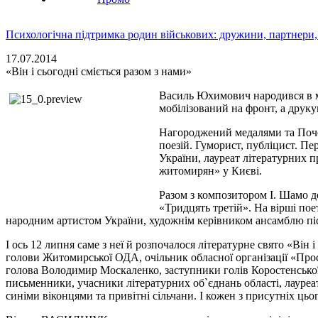
Психологічна підтримка родин військових: дружини, партнери,
17.07.2014
«Він і сьогодні сміється разом з нами»
Василь Юхимович народився в м
мобілізований на фронт, а друку
Нагороджений медалями та Почес
поезій. Гуморист, публіцист. П
Украïни, лауреат літературних п
житомирян» у Києві.
Разом з композитором І. Шамо д
«Тридцять третій». На вірші поет
народним артистом України, художнім керівником ансамблю пі
І ось 12 липня
саме з неї й розпочалося літературне свято «Він і
голови Житомирської ОДА, очільник обласної організації «Пр
голова Володимир Москаленко, заступники голів Коростенсько
письменники, учасники літературних об`єднань області, лауреати
синіми віконцями та привітні сільчани. І кожен з присутніх цьо