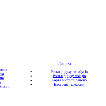
Довідка
лина
Розклад руху автобусів
ста
Розклад руху поїздів
ина
Карта міста та району
а
Екстрені телефони
ласть