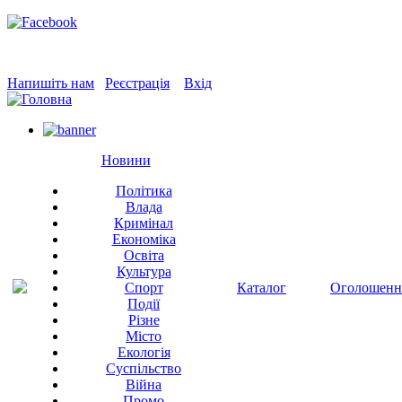
Напишіть нам
Реєстрація
Вхід
Новини
Політика
Влада
Кримінал
Економіка
Освіта
Культура
Спорт
Каталог
Оголошенн
Події
Різне
Місто
Екологія
Суспільство
Війна
Промо