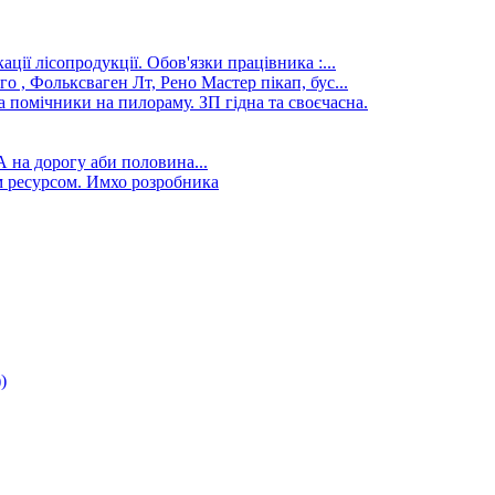
ції лісопродукції. Обов'язки працівника :...
го , Фольксваген Лт, Рено Мастер пікап, бус...
а помічники на пилораму. ЗП гідна та своєчасна.
А на дорогу аби половина...
 ресурсом. Имхо розробника
)