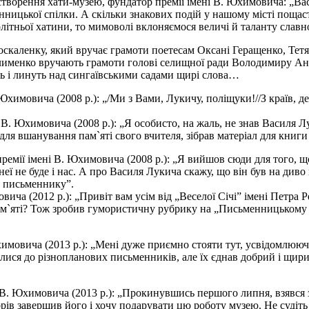
створення хати-музею, фундатор премії імені В. Юхимовича: „Ва
ицької спілки. А скільки знакових подій у нашому місті пощасти
олітньої хатини, то мимоволі вклоняємося величі й таланту славн
 Москаленку, який вручає грамоти поетесам Оксані Геращенко, Т
лименко вручають грамоти голові селищної ради Володимиру Ан
ь і линуть над сингаївськими садами щирі слова…
химовича (2008 р.): „/Ми з Вами, Лукичу, поліщуки!//З країв, де
Юхимовича (2008 р.): „Я особисто, на жаль, не знав Василя Лу
я вшанування пам`яті свого вчителя, зібрав матеріал для книги с
ії імені В. Юхимовича (2008 р.): „Я вийшов сюди для того, щоб 
еї не буде і нас. А про Василя Лукича скажу, що він був на диво в
к письменнику”.
ича (2012 р.): „Привіт вам усім від „Веселої Січі” імені Петра
м`яті? Тож зробив гумористичну рубрику на „Письменницькому п
имовича (2013 р.): „Мені дуже приємно стояти тут, усвідомлююч
лися до різнопланових письменників, але їх єднав добрий і щирий г
. Юхимовича (2013 р.): „Прокинувшись першого липня, взявся з
ів завершив його і хочу подарувати цю роботу музею. Не судіть су