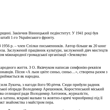
щині. Закінчив Вінницький педінститут. У 1941 році був
 штабі 1-го Українського фронту.
1956 р. – член Спілки письменників. Автор більше як 20 книг
рнза. Заслужений працівник культури, заслужений діяч мистецтв
ном міжнародної громадської організації «Земляцтво
народного життя. З О. Яківчуком написав симфонію-реквієм
виконавців. Пісня «А льон цвіте синьо, синьо…», створена разом з
риймається як народна.
Василя Лукича, з нагоди його 90-річчя. Сюди прибули радник
рської облради Володимир Арешонков, Коростенський міський
ова селищної ради Володимир Антонюк, журналісти,
а хатина, яскраві мальви та жовтно-гарячі чорнобривці під її
факт знайомства з майстром пера.