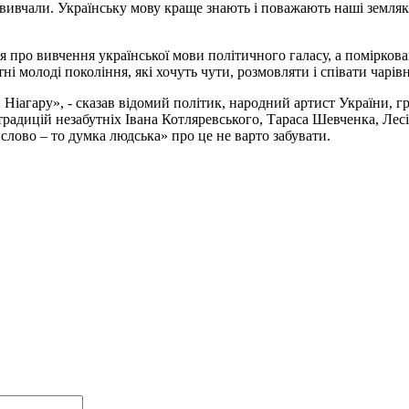
і вивчали. Українську мову краще знають і поважають наші земляки
ання про вивчення української мови політичного галасу, а помірк
тні молоді покоління, які хочуть чути, розмовляти і співати чар
іагару», - сказав відомий політик, народний артист України, гр
радицій незабутніх Івана Котляревського, Тараса Шевченка, Лесі
 слово – то думка людська» про це не варто забувати.