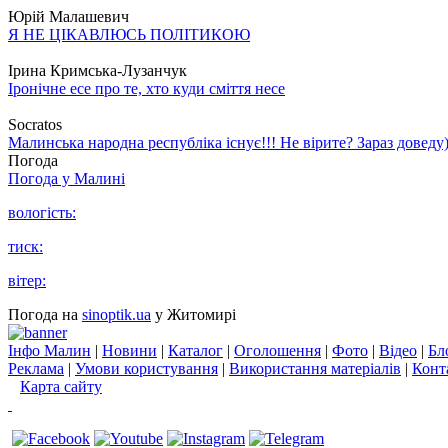
Юрій Малашевич
Я НЕ ЦІКАВЛЮСЬ ПОЛІТИКОЮ
Ірина Кримська-Лузанчук
Іронічне есе про те, хто куди сміття несе
Socratos
Малинська народна республіка існує!!! Не вірите? Зараз доведу)
Погода
Погода у
Малині
вологість:
тиск:
вітер:
Погода на
sinoptik.ua
у Житомирі
Інфо Малин
|
Новини
|
Каталог
|
Оголошення
|
Фото
|
Відео
|
Бл
Реклама
|
Умови користування
|
Використання матеріалів
|
Конт
Карта сайту