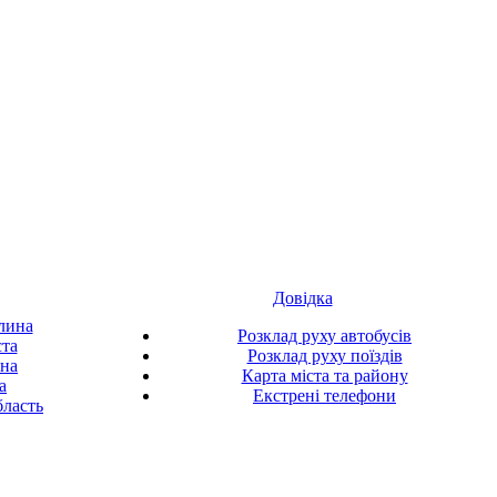
Довідка
лина
Розклад руху автобусів
ста
Розклад руху поїздів
ина
Карта міста та району
а
Екстрені телефони
ласть