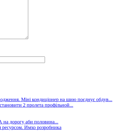
лодження. Міні кондиціонер на шию поєднує обдув...
становити 2 пролета профільной...
А на дорогу аби половина...
 ресурсом. Имхо розробника