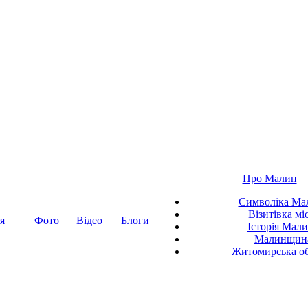
Про Малин
Символіка Ма
Візитівка мі
я
Фото
Відео
Блоги
Історія Мал
Малинщин
Житомирська об