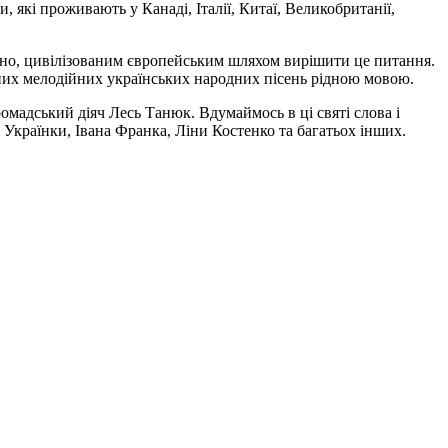
, які проживають у Канаді, Італії, Китаї, Великобританії,
овано, цивілізованим європейським шляхом вирішити це питання.
івних мелодійних українських народних пісень рідною мовою.
омадський діяч Лесь Танюк. Вдумаймось в ці святі слова і
 Українки, Івана Франка, Ліни Костенко та багатьох інших.