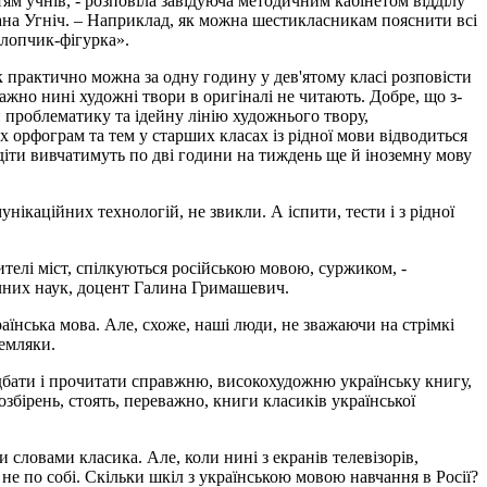
ям учнів, - розповіла завідуюча методичним кабінетом відділу
ана Угніч. – Наприклад, як можна шестикласникам пояснити всі
Хлопчик-фігурка».
 практично можна за одну годину у дев'ятому класі розповісти
ажно нині художні твори в оригіналі не читають. Добре, що з-
и проблематику та ідейну лінію художнього твору,
их орфограм та тем у старших класах із рідної мови відводиться
 діти вивчатимуть по дві години на тиждень ще й іноземну мову
нікаційних технологій, не звикли. А іспити, тести і з рідної
ителі міст, спілкуються російською мовою, суржиком, -
чних наук, доцент Галина Гримашевич.
аїнська мова. Але, схоже, наші люди, не зважаючи на стрімкі
земляки.
идбати і прочитати справжню, високохудожню українську книгу,
бірень, стоять, переважно, книги класиків української
словами класика. Але, коли нині з екранів телевізорів,
не по собі. Скільки шкіл з українською мовою навчання в Росії?