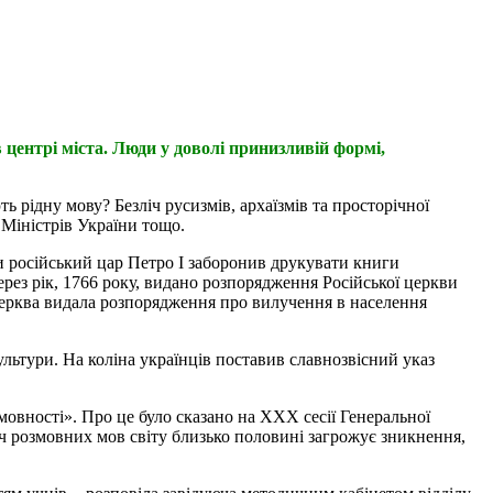
 центрі міста. Люди у доволі принизливій формі,
 рідну мову? Безліч русизмів, архаїзмів та просторічної
 Міністрів України тощо.
ли російський цар Петро І заборонив друкувати книги
ерез рік, 1766 року, видано розпорядження Російської церкви
 церква видала розпорядження про вилучення в населення
ультури. На коліна українців поставив славнозвісний указ
мовності». Про це було сказано на ХХХ сесії Генеральної
ч розмовних мов світу близько половині загрожує зникнення,