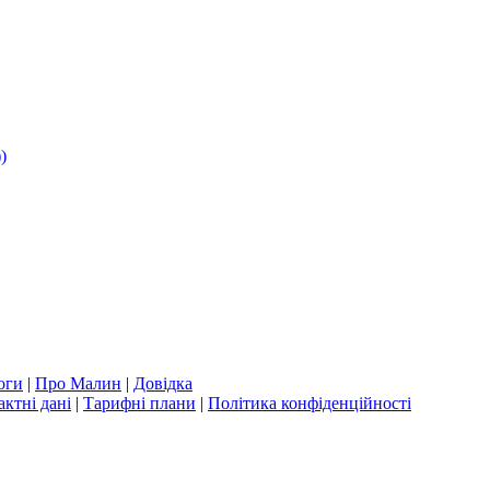
)
оги
|
Про Малин
|
Довідка
актні дані
|
Тарифні плани
|
Політика конфіденційності