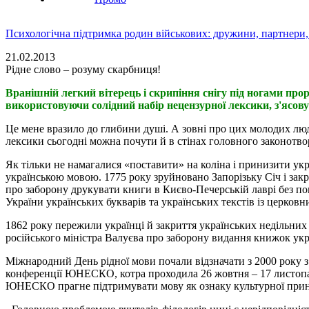
Психологічна підтримка родин військових: дружини, партнери,
21.02.2013
Рідне слово – розуму скарбниця!
Вранішній легкий вітерець і скрипіння снігу під ногами про
використовуючи солідний набір нецензурної лексики, з'ясов
Це мене вразило до глибини душі. А зовні про цих молодих люде
лексики сьогодні можна почути й в стінах головного законотво
Як тільки не намагалися «поставити» на коліна і принизити укр
українською мовою. 1775 року зруйновано Запорізьку Січ і закр
про заборону друкувати книги в Києво-Печерській лаврі без по
України українських букварів та українських текстів із церковн
1862 року пережили українці й закриття українських недільних ш
російського міністра Валуєва про заборону видання книжок у
Міжнародний День рідної мови почали відзначати з 2000 року з
конференції ЮНЕСКО, котра проходила 26 жовтня – 17 листопада
ЮНЕСКО прагне підтримувати мову як ознаку культурної прин