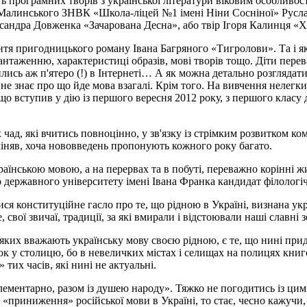
ь програмних творів з української літератури віковим особливост
ри Малинського ЗНВК «Школа-ліцей №1 імені Ніни Сосніної» Русл
ександра Довженка «Зачарована Десна», або твір Ігоря Калинця «
тя пригодницького роману Івана Багряного «Тигролови». Та і як
нтаженню, характеристиці образів, мові творів тощо. Діти перев
ились аж п'ятеро (!) в Інтернеті… А як можна детально розглядат
 не знає про що йде мова взагалі. Крім того. На вивчення нелегк
що вступив у дію із першого вересня 2012 року, з першого класу
ад, які вчитись повноцінно, у зв'язку із стрімким розвитком кому
ідміняв, хоча нововведень пропонують кожного року багато.
раїнською мовою, а на перервах та в побуті, переважно корінні ж
 державного університету імені Івана Франка кандидат філологі
я конституційне гасло про те, що рідною в Україні, визнана укр
вої звичаї, традиції, за які вмирали і відстоювали наші славні 
з яких вважають українську мову своєю рідною, є те, що нині пр
 у столицю, бо в невеличких містах і селищах на полицях книгоз
 тих часів, які нині не актуальні.
ментарно, разом із душею народу». Тяжко не погодитись із цими 
 «приниження» російської мови в Україні, то стає, чесно кажучи, 