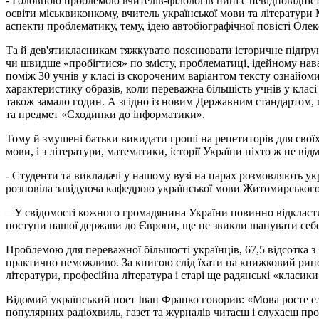
- Головною проблемою вчителів-філологів нині є невідповідніст
освіти міськвиконкому, вчитель української мови та літерату
аспекти проблематику, тему, ідею автобіографічної повісті Ол
Та й дев'ятикласникам тяжкувато пояснювати історичне підґрун
чи швидше «пробігтися» по змісту, проблематиці, ідейному нава
поміж 30 учнів у класі із скороченим варіантом тексту ознайом
характеристику образів, коли переважна більшість учнів у класі
також замало годин. А згідно із новим Державним стандартом, 
та предмет «Сходинки до інформатики».
Тому й змушені батьки викидати гроші на репетиторів для своїх ч
мови, і з літератури, математики, історії України ніхто ж не в
- Студенти та викладачі у нашому вузі на парах розмовляють ук
розповіла завідуюча кафедрою української мови Житомирського
– У свідомості кожного громадянина України повинно відкластис
поступи нашої держави до Європи, ще не звикли шанувати себе, с
Проблемою для переважної більшості українців, 67,5 відсотка 
практично неможливо. За книгою слід їхати на книжковий ринок
літератури, професійна література і старі ще радянські «класики»
Відомий український поет Іван Франко говорив: «Мова росте еле
популярних радіохвиль, газет та журналів читаєш і слухаєш про