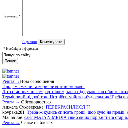
Коментар:
*
Відмінити
*
Необхідна інформація
Решта →
Нові оголошення
Продам смачне та корисне козине молоко.
Літо стає значно комфортнішим, коли під рукою є особисте охо
Терміновий підробіток! Потрібен майстер-будівельник!Треба во
Решта →
Обговорюється
Анжела Суховерська
ПЕРЕКРАСИЛИСЯ ??
kovpaka281
Треба-ж кудись списать гроші, щоб було на премії. 
Malina Joe
сайт MALYN.MEDIA гiвно якщо порiвняти зi старим
Решта →
Свіже на блогах