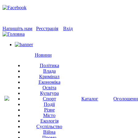
Напишіть нам
Реєстрація
Вхід
Новини
Політика
Влада
Кримінал
Економіка
Освіта
Культура
Спорт
Каталог
Оголошенн
Події
Різне
Місто
Екологія
Суспільство
Війна
Промо