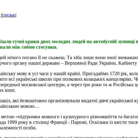
 близькі
різали гучні крики двох молодих людей на автобусній зупинці в
ували між собою стосунки.
й нічого погано й не скажеш. Та хіба лише вони нині зневажають
рчого органу нашої держави – Верховної Ради України, Кабінету
аїнську мову в усі часи у нашій країні. Пригадаймо 1720 рік, ко
ито всі українські школи при полкових козацьких канцеляріях. Ч
передньої московської цензури, а через три роки та ж Російська
их книг.
кіл, які безкоштовно організовували видатні діячі української к
країнською мовою…
 метою «підтримки мовного і культурного різноманіття та багато
 1999 року в столиці Франції - Парижі. Оскільки із шести тися
алежності особи.