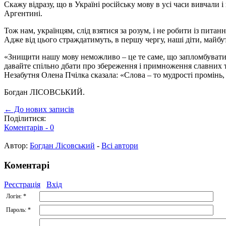
Скажу відразу, що в Україні російську мову в усі часи вивчали 
Аргентині.
Тож нам, українцям, слід взятися за розум, і не робити із пит
Адже від цього страждатимуть, в першу чергу, наші діти, майбу
«Знищити нашу мову неможливо – це те саме, що запломбувати Н
давайте спільно дбати про збереження і примноження славних т
Незабутня Олена Пчілка сказала: «Слова – то мудрості промінь,
Богдан ЛІСОВСЬКИЙ.
← До нових записів
Поділитися:
Коментарів -
0
Автор:
Богдан Лісовський
-
Всі автори
Коментарі
Реєстрація
Вхід
Логін:
*
Пароль:
*