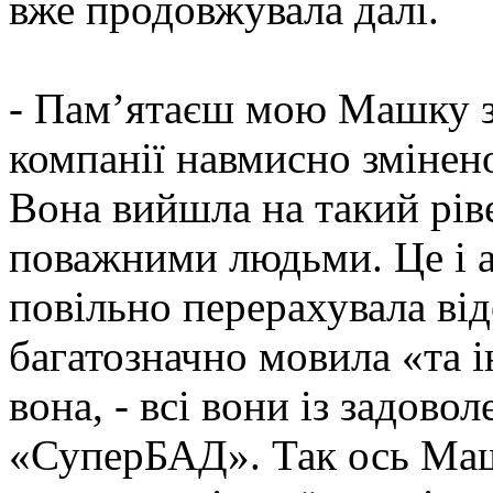
вже продовжувала далі.
- Пам’ятаєш мою Машку 
компанії навмисно змінено
Вона вийшла на такий ріве
поважними людьми. Це і а
повільно перерахувала від
багатозначно мовила «та 
вона, - всі вони із задов
«СуперБАД». Так ось Маш