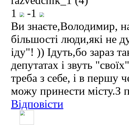
razvedchik_1 (4)
1
-1
Ви знаєте,Володимир, на
більшості люди,які не д
іду"! )) Ідуть,бо зараз т
депутатах і звуть "своїх
треба з себе, і в першу 
можу принести місту.З 
Відповісти