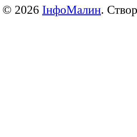
© 2026
ІнфоМалин
. Ство