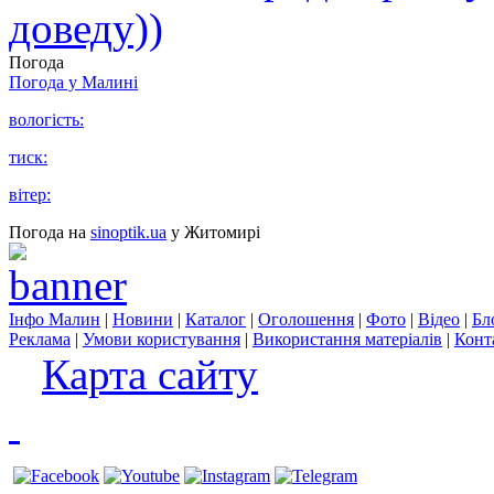
доведу))
Погода
Погода у
Малині
вологість:
тиск:
вітер:
Погода на
sinoptik.ua
у Житомирі
Інфо Малин
|
Новини
|
Каталог
|
Оголошення
|
Фото
|
Відео
|
Бл
Реклама
|
Умови користування
|
Використання матеріалів
|
Конт
Карта сайту