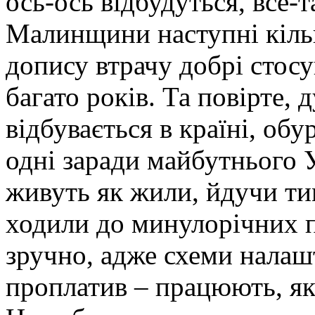
ось-ось відбудуться, все-
Малинщини наступні кільк
допису втрачу добрі стос
багато років. Та повірте, 
відбувається в країні, об
одні заради майбутнього У
живуть як жили, йдучи т
ходили до минулорічних п
зручно, адже схеми налашт
проплатив – працюють, як 