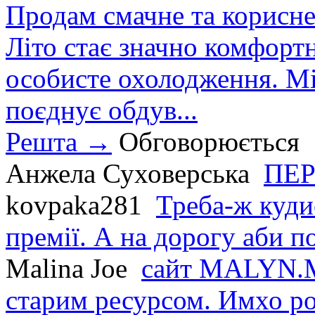
Продам смачне та корисне
Літо стає значно комфорт
особисте охолодження. М
поєднує обдув...
Решта →
Обговорюється
Анжела Суховерська
ПЕР
kovpaka281
Треба-ж куди
премії. А на дорогу аби по
Malina Joe
сайт MALYN.M
старим ресурсом. Имхо р