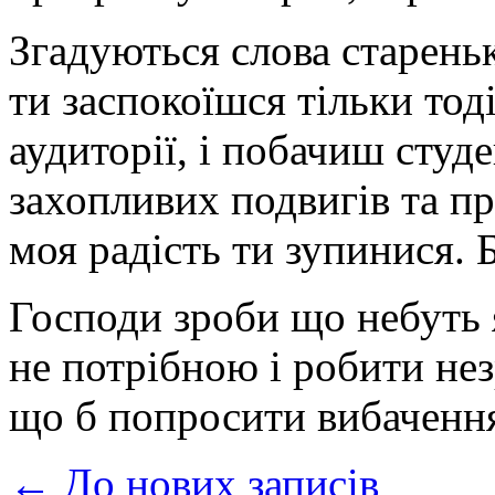
Згадуються слова старень
ти заспокоїшся тільки тод
аудиторії, і побачиш студ
захопливих подвигів та при
моя радість ти зупинися. Б
Господи зроби що небуть 
не потрібною і робити не
що б попросити вибачення
← До нових записів