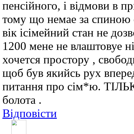
пенсiйного, i вiдмови в п
тому що немае за спиною с
вiк iсiмейний стан не доз
1200 мене не влаштовуе нi
хочется простору , свободи
щоб був якийсь рух впере
питання про сiм*ю. ТIЛЬК
болота .
Відповісти