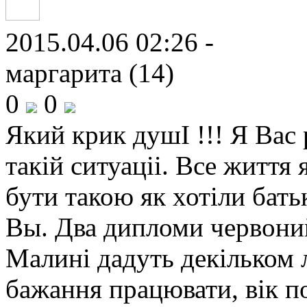
2015.04.06 02:26 -
маргарита (14)
0
0
Який крик душI !!! Я Вас
такiй ситуацii. Все життя 
бути такою як хотiли бать
Вы. Два дипломи червоний 
Малинi дадуть декiльком 
бажання працювати, вiк п