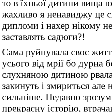
то в їхньої дитини вища ю
жахливо я ненавиджу це сі
дипломи і нахер нікому н
заставлять садюги?!
Сама руйнувала своє життя
усього від мрії бо дурна 
слухняною дитиною рвала 
закинуть і змириться але 
сильніше. Недавно зрозум
прекрасну історію, втрача