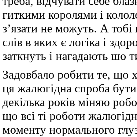
треба, відчувати себе бла
гиткими королями і кололе
з’язати не можуть. А тобі 
слів в яких є логіка і здо
заткнуть і нагадають шо т
Задовбало робити те, що х
ця жалюгідна спроба бути 
декілька років міняю робо
що всі ті роботи жалюгідн
моменту нормального глу