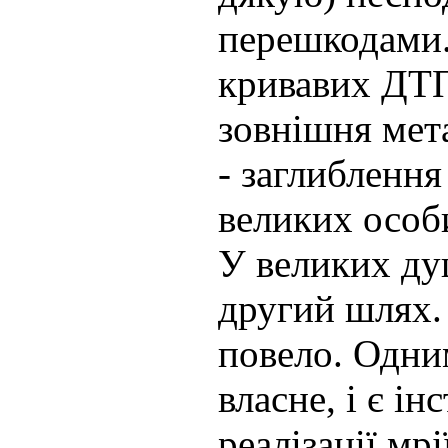
перешкодами. 
кривавих ДТП
зовнішня мет
- заглиблення
великих особ
У великих ду
другий шлях.
повело. Одним
власне, і є і
реалізації мрі