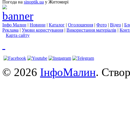
Погода на
sinoptik.ua
у Житомирі
Інфо Малин
|
Новини
|
Каталог
|
Оголошення
|
Фото
|
Відео
|
Бл
Реклама
|
Умови користування
|
Використання матеріалів
|
Конт
Карта сайту
© 2026
ІнфоМалин
. Ство