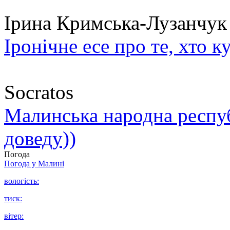
Ірина Кримська-Лузанчук
Іронічне есе про те, хто к
Socratos
Малинська народна республ
доведу))
Погода
Погода у
Малині
вологість:
тиск:
вітер: