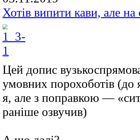
Хотів випити кави, але на
Цей допис
вузькоспрямов
умовних порохоботів (до я
я, але з поправкою — «си
раніше озвучив)
А що далі?