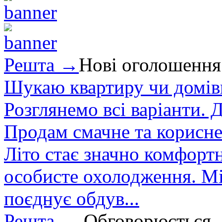
Решта →
Нові оголошення
Шукаю квартиру чи домівк
Розглянемо всі варіанти. Д
Продам смачне та корисне
Літо стає значно комфорт
особисте охолодження. М
поєднує обдув...
Решта →
Обговорюється