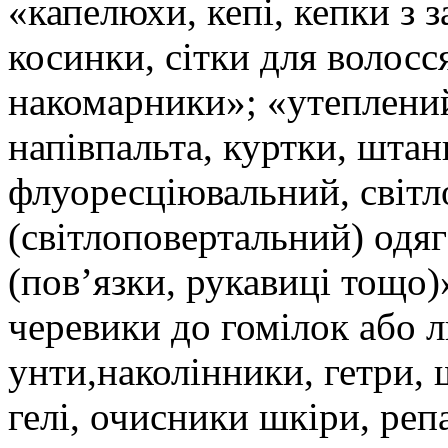
«капелюхи, кепі, кепки з з
косинки, сітки для волосся
накомарники»; «утеплений
напівпальта, куртки, штан
флуоресціювальний, світ
(світлоповертальний) одяг
(пов’язки, рукавиці тощо)
черевики до гомілок або л
унти,наколінники, гетри, 
гелі, очисники шкіри, ре