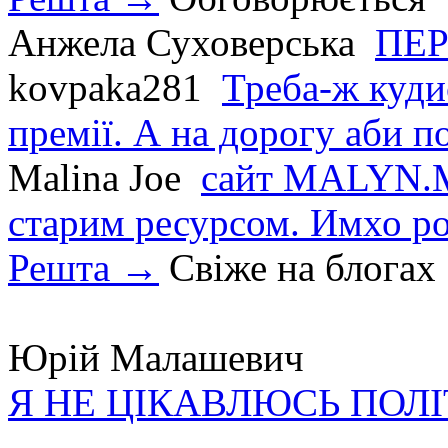
Анжела Суховерська
ПЕР
kovpaka281
Треба-ж куди
премії. А на дорогу аби по
Malina Joe
сайт MALYN.M
старим ресурсом. Имхо р
Решта →
Свіже на блогах
Юрій Малашевич
Я НЕ ЦІКАВЛЮСЬ ПОЛ