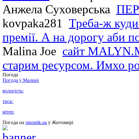
Анжела Суховерська
ПЕР
kovpaka281
Треба-ж куди
премії. А на дорогу аби по
Malina Joe
сайт MALYN.M
старим ресурсом. Имхо р
Погода
Погода у
Малині
вологість:
тиск:
вітер:
Погода на
sinoptik.ua
у Житомирі