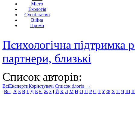
Місто
Екологія
Суспільство
Війна
Промо
Психологічна підтримка р
партнери, близькі
Список авторів:
Всі
Експерти
Користувачі
Список блогів →
Всі
А
Б
В
Г
Д
Е
Є
Ж
З
І
Й
К
Л
М
Н
О
П
Р
С
Т
У
Ф
Х
Ц
Ч
Ш