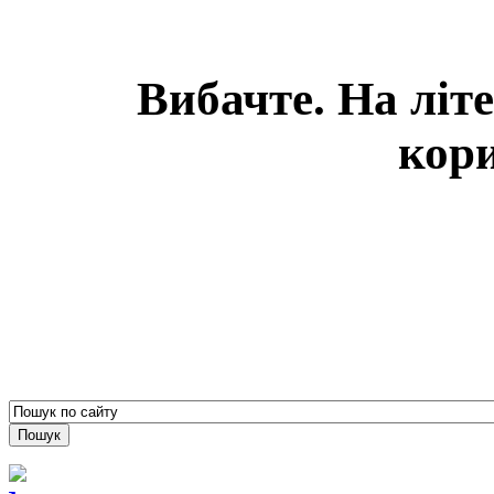
Вибачте. На літ
кори