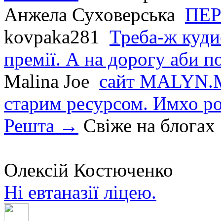
Анжела Суховерська
ПЕР
kovpaka281
Треба-ж куди
премії. А на дорогу аби по
Malina Joe
сайт MALYN.M
старим ресурсом. Имхо р
Решта →
Свіже на блогах
Олексій Костюченко
Ні евтаназії ліцею.