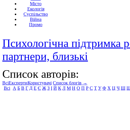
Місто
Екологія
Суспільство
Війна
Промо
Психологічна підтримка р
партнери, близькі
Список авторів:
Всі
Експерти
Користувачі
Список блогів →
Всі
А
Б
В
Г
Д
Е
Є
Ж
З
І
Й
К
Л
М
Н
О
П
Р
С
Т
У
Ф
Х
Ц
Ч
Ш