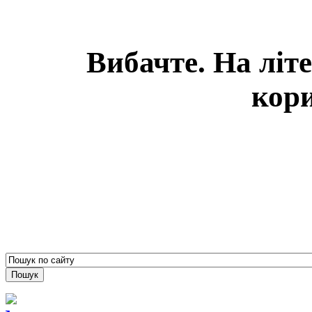
Вибачте. На літ
кори