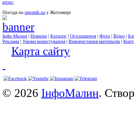
вітер:
Погода на
sinoptik.ua
у Житомирі
Інфо Малин
|
Новини
|
Каталог
|
Оголошення
|
Фото
|
Відео
|
Бл
Реклама
|
Умови користування
|
Використання матеріалів
|
Конт
Карта сайту
© 2026
ІнфоМалин
. Ство