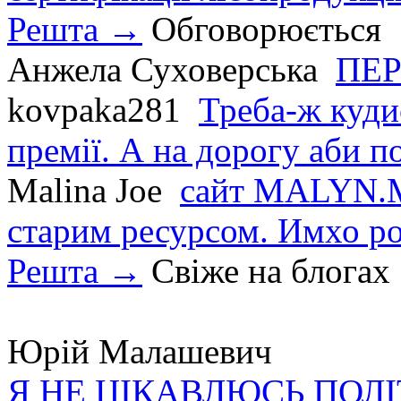
Решта →
Обговорюється
Анжела Суховерська
ПЕР
kovpaka281
Треба-ж куди
премії. А на дорогу аби по
Malina Joe
сайт MALYN.M
старим ресурсом. Имхо р
Решта →
Свіже на блогах
Юрій Малашевич
Я НЕ ЦІКАВЛЮСЬ ПОЛ