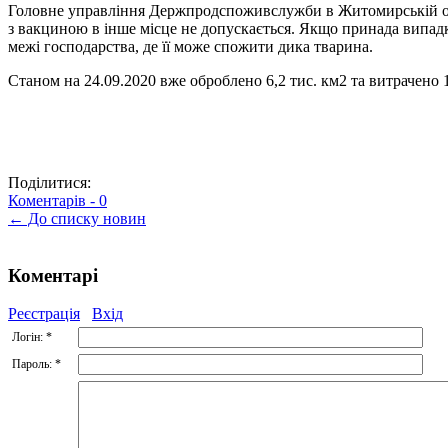
Головне управління Держпродспоживслужби в Житомирській обла
з вакциною в інше місце не допускається. Якщо принада випадко
межі господарства, де її може спожити дика тварина.
Cтаном на 24.09.2020 вже оброблено 6,2 тис. км2 та витрачено 
Поділитися:
Коментарів -
0
← До списку новин
Коментарі
Реєстрація
Вхід
Логін:
*
Пароль:
*