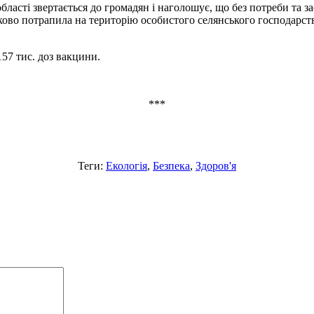
сті звертається до громадян і наголошує, що без потреби та за
во потрапила на територію особистого селянського господарства 
157 тис. доз вакцини.
***
Теги:
Екологія
,
Безпека
,
Здоров'я