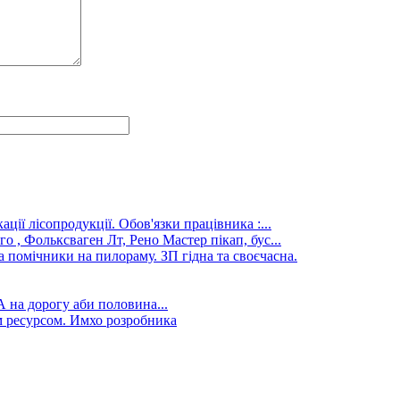
ції лісопродукції. Обов'язки працівника :...
го , Фольксваген Лт, Рено Мастер пікап, бус...
а помічники на пилораму. ЗП гідна та своєчасна.
А на дорогу аби половина...
 ресурсом. Имхо розробника