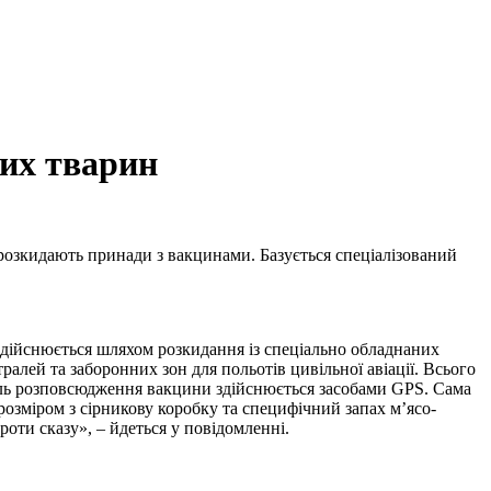
ких тварин
в розкидають принади з вакцинами.
Базується спеціалізований
здійснюється шляхом розкидання із спеціально обладнаних
тралей та заборонних зон для польотів цивільної авіації. Всього
роль розповсюдження вакцини здійснюється засобами GPS. Сама
розміром з сірникову коробку та специфічний запах м’ясо-
оти сказу», – йдеться у повідомленні.