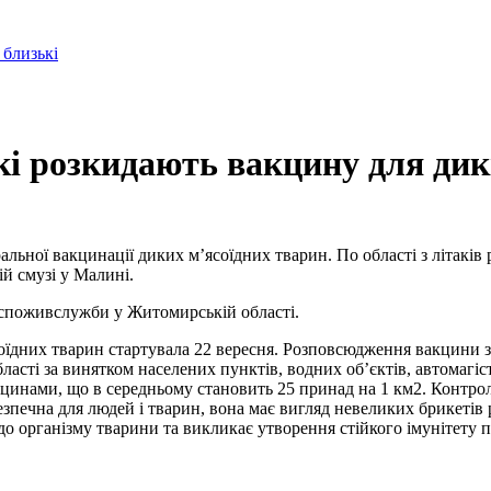
 близькі
кі розкидають вакцину для ди
альної вакцинації диких м’ясоїдних тварин. По області з літакі
й смузі у Малині.
дспожив
служби у Житомирській області.
соїдних тварин стартувала 22 вересня. Розповсюдження вакцини 
бласті за винятком населених пунктів, водних об’єктів, автомагіс
вакцинами, що в середньому становить 25 принад на 1 км2. Конт
зпечна для людей і тварин, вона має вигляд невеликих брикетів 
 організму тварини та викликає утворення стійкого імунітету пр