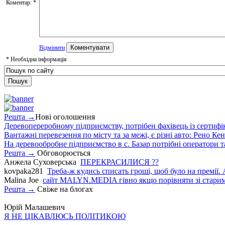
Коментар:
*
Відмінити
*
Необхідна інформація
Решта →
Нові оголошення
Деревопереробному підприємству, потрібен фахівець із сертифіка
Вантажні перевезення по місту та за межі, є різні авто: Рено Кен
На деревообробне підприємство в с. Базар потрібні оператори т
Решта →
Обговорюється
Анжела Суховерська
ПЕРЕКРАСИЛИСЯ ??
kovpaka281
Треба-ж кудись списать гроші, щоб було на премії. 
Malina Joe
сайт MALYN.MEDIA гiвно якщо порiвняти зi старим
Решта →
Свіже на блогах
Юрій Малашевич
Я НЕ ЦІКАВЛЮСЬ ПОЛІТИКОЮ