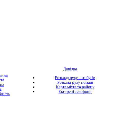
Довідка
лина
Розклад руху автобусів
ста
Розклад руху поїздів
ина
Карта міста та району
а
Екстрені телефони
ласть