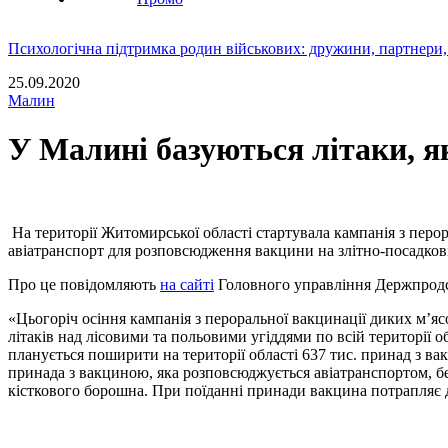
Психологічна підтримка родин військових: дружини, партнери,
25.09.2020
Малин
У Малині базуються літаки, я
На території Житомирської області стартувала кампанія з перор
авіатранспорт для розповсюдження вакцини на злітно-посадкові
Про це повідомляють
на сайті
Головного управління Держпро
«Цьогоріч осіння кампанія з пероральної вакцинації диких м’я
літаків над лісовими та польовими угіддями по всій території о
планується поширити на території області 637 тис. принад з 
принада з вакциною, яка розповсюджується авіатранспортом, бе
кісткового борошна. При поїданні принади вакцина потрапляє до