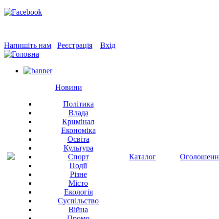
Напишіть нам
Реєстрація
Вхід
Новини
Політика
Влада
Кримінал
Економіка
Освіта
Культура
Спорт
Каталог
Оголошенн
Події
Різне
Місто
Екологія
Суспільство
Війна
Промо