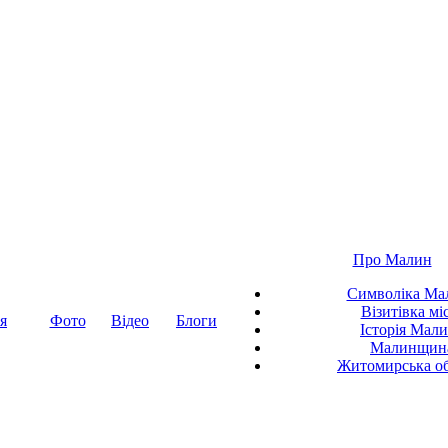
Про Малин
Символіка Ма
Візитівка мі
я
Фото
Відео
Блоги
Історія Мал
Малинщин
Житомирська об