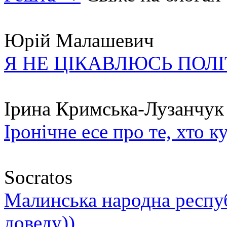
Юрій Малашевич
Я НЕ ЦІКАВЛЮСЬ ПОЛ
Ірина Кримська-Лузанчук
Іронічне есе про те, хто к
Socratos
Малинська народна республ
доведу))