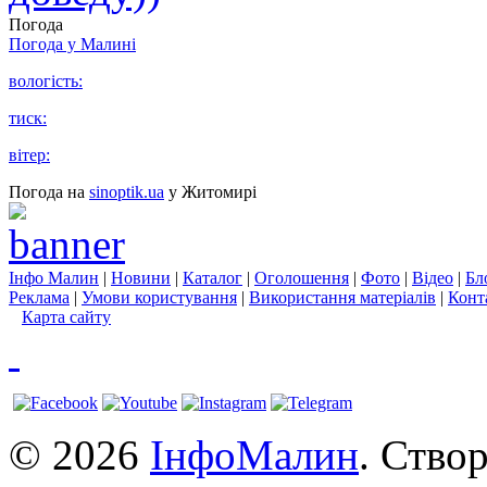
Погода
Погода у
Малині
вологість:
тиск:
вітер:
Погода на
sinoptik.ua
у Житомирі
Інфо Малин
|
Новини
|
Каталог
|
Оголошення
|
Фото
|
Відео
|
Бл
Реклама
|
Умови користування
|
Використання матеріалів
|
Конт
Карта сайту
© 2026
ІнфоМалин
. Ство