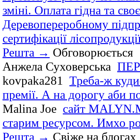
зміні. Оплата гідна та сво
Деревопереробному підпри
сертифікації лісопродукції
Решта →
Обговорюється
Анжела Суховерська
ПЕР
kovpaka281
Треба-ж куди
премії. А на дорогу аби по
Malina Joe
сайт MALYN.M
старим ресурсом. Имхо р
Решта →
Свіже на блогах