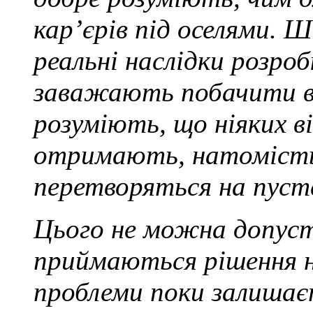
кар’єрів під оселями. 
реальні наслідки розро
заважають побачити ве
розуміють, що ніяких в
отримають, натомість ч
перетворяться на пуст
Цього не можна допус
приймаються рішення 
проблеми поки залишає