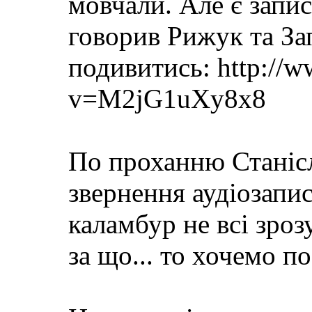
мовчали. Але є запис
говорив Рижук та За
подивитись: http://
v=M2jG1uXy8x8
По проханню Станісл
звернення аудіозапис
каламбур не всі зроз
за що... то хочемо по