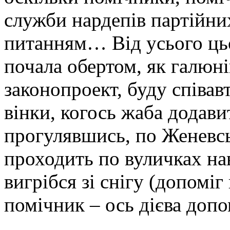
служби нардепів партійни
питанням… Від усього цьо
почала обертом, як галюн
законопроект, буду співав
вінки, когось жаба додав
прогулявшись, по Женевс
проходить по вуличках навк
вигрібся зі снігу (допоміг
помічник – ось дієва доп