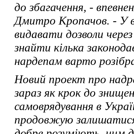
до збагачення, - впевн
Дмитро Кропачов. - У 
видавати дозволи через
знайти кілька законодав
нардепам варто розібр
Новий проект про надр
зараз як крок до знище
самоврядування в Україн
продовжую залишатися 
добре розуміють, чим д