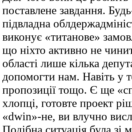
поставлене завдання. Буд
підвладна облдержадмініс
виконує «титанове» замов
що ніхто активно не чинит
області лише кілька депут
допомогти нам. Навіть у т
пропозиції тощо. Є ще «с
хлопці, готовте проект р
«dwin»-не, ви влучно вис
Подібна ситуація була зі 