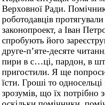
Верховної Ради. Помічники
роботодавців протягували
законопроект, а Іван Петр
спробують його зареєструв
друге-п’яте-десяте читан
пири в с…ці, пардон, в 
пригостили. Я ще попроси
їсти. Гроші то односельці 
зрозумів, що їх потрібно 
оскільки помічники, помі