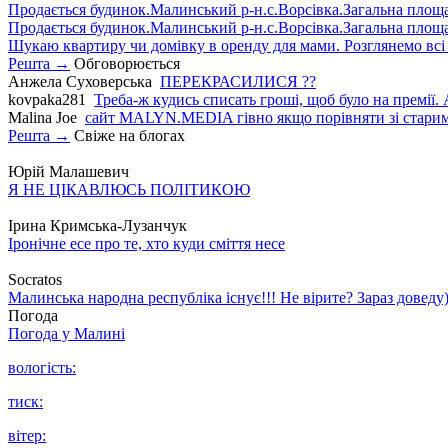
Продається будинок.Малинський р-н.с.Ворсівка.Загальна площа5
Продається будинок.Малинський р-н.с.Ворсівка.Загальна площа5
Шукаю квартиру чи домівку в оренду для мами. Розглянемо всі в
Решта →
Обговорюється
Анжела Суховерська
ПЕРЕКРАСИЛИСЯ ??
kovpaka281
Треба-ж кудись списать гроші, щоб було на премії. 
Malina Joe
сайт MALYN.MEDIA гiвно якщо порiвняти зi старим
Решта →
Свіже на блогах
Юрій Малашевич
Я НЕ ЦІКАВЛЮСЬ ПОЛІТИКОЮ
Ірина Кримська-Лузанчук
Іронічне есе про те, хто куди сміття несе
Socratos
Малинська народна республіка існує!!! Не вірите? Зараз доведу)
Погода
Погода у
Малині
вологість:
тиск:
вітер: