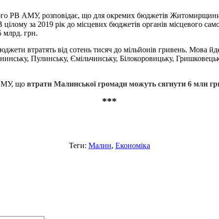
ого РВ АМУ, розповідає, що для окремих бюджетів Житомирщини
 В цілому за 2019 рік до місцевих бюджетів органів місцевого с
 млрд. грн.
бюджети втратять від сотень тисяч до мільйонів гривень. Мова й
нинську, Пулинську, Ємільчинську, Білокоровицьку, Гришковецьк
АМУ, що
втрати Малинської громади можуть сягнути 6 млн гр
***
Теги:
Малин
,
Економіка