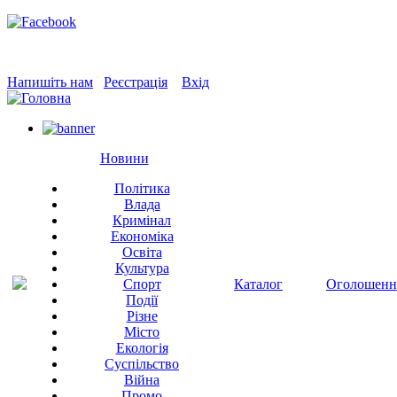
Напишіть нам
Реєстрація
Вхід
Новини
Політика
Влада
Кримінал
Економіка
Освіта
Культура
Спорт
Каталог
Оголошенн
Події
Різне
Місто
Екологія
Суспільство
Війна
Промо