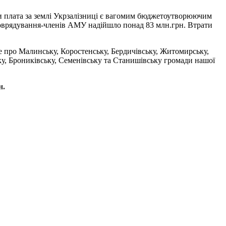
 плата за землі Укрзалізниці є вагомим бюджетоутворюючим
амоврядування-членів АМУ надійшло понад 83 млн.грн. Втрати
де про Малинську, Коростенську, Бердичівську, Житомирську,
у, Брониківську, Семенівську та Станишівську громади нашої
н.