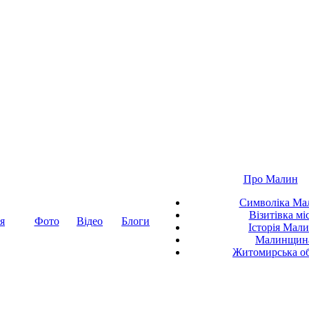
Про Малин
Символіка Ма
Візитівка мі
я
Фото
Відео
Блоги
Історія Мал
Малинщин
Житомирська об