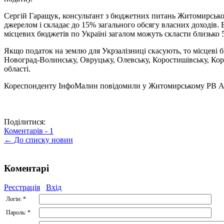
Сергій Гаращук, консультант з бюджетних питань Житомирськ
джерелом і складає до 15% загального обсягу власних доходів.
місцевих бюджетів по Україні загалом можуть скласти близько 5
Якщо податок на землю для Укрзалізниці скасують, то місцеві 
Новоград-Волинську, Овруцьку, Олевську, Коростишівську, Кор
області.
Кореспонденту ІнфоМалин повідомили у Житомирському РВ 
Поділитися:
Коментарів -
1
← До списку новин
Коментарі
Реєстрація
Вхід
Логін:
*
Пароль:
*