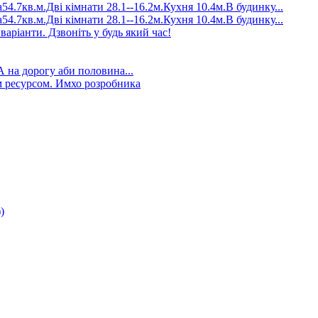
4.7кв.м.Дві кімнати 28.1--16.2м.Кухня 10.4м.В будинку...
4.7кв.м.Дві кімнати 28.1--16.2м.Кухня 10.4м.В будинку...
аріанти. Дзвоніть у будь який час!
А на дорогу аби половина...
 ресурсом. Имхо розробника
)