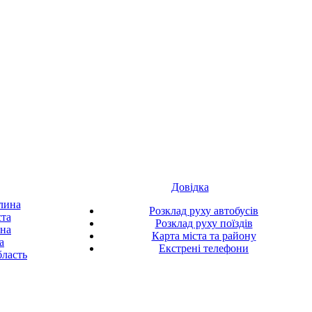
Довідка
лина
Розклад руху автобусів
ста
Розклад руху поїздів
ина
Карта міста та району
а
Екстрені телефони
ласть