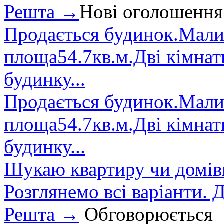
Решта →
Нові оголошення
Продається будинок.Малин
площа54.7кв.м.Дві кімнат
будинку...
Продається будинок.Малин
площа54.7кв.м.Дві кімнат
будинку...
Шукаю квартиру чи домівк
Розглянемо всі варіанти. Д
Решта →
Обговорюється