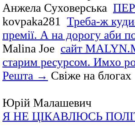
Анжела Суховерська
ПЕР
kovpaka281
Треба-ж куди
премії. А на дорогу аби по
Malina Joe
сайт MALYN.M
старим ресурсом. Имхо р
Решта →
Свіже на блогах
Юрій Малашевич
Я НЕ ЦІКАВЛЮСЬ ПОЛ