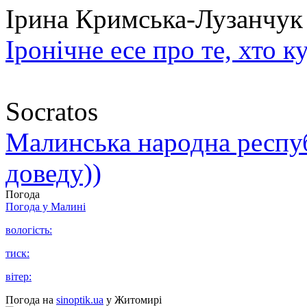
Ірина Кримська-Лузанчук
Іронічне есе про те, хто к
Socratos
Малинська народна республ
доведу))
Погода
Погода у
Малині
вологість:
тиск:
вітер:
Погода на
sinoptik.ua
у Житомирі