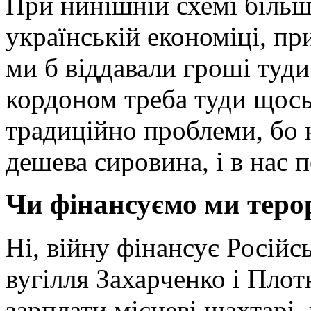
При нинішній схемі більш
українській економіці, пр
ми б віддавали гроші туди
кордоном треба туди щось
традиційно проблеми, бо 
дешева сировина, і в нас 
Чи фінансуємо ми теро
Ні, війну фінансує Російсь
вугілля Захарченко і Плот
зарплати місцеві шахтарі,