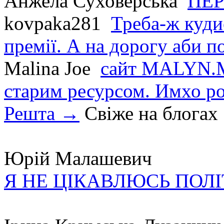
Анжела Суховерська
ПЕР
kovpaka281
Треба-ж куди
премії. А на дорогу аби по
Malina Joe
сайт MALYN.M
старим ресурсом. Имхо р
Решта →
Свіже на блогах
Юрій Малашевич
Я НЕ ЦІКАВЛЮСЬ ПОЛ