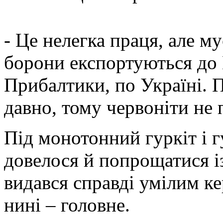
- Це нелегка праця, але м
борони експортуються до 
Прибалтики, по Україні. П
давно, тому червоніти не 
Під монотонний гуркіт і г
довелося й попрощатися і
видався справді умілим ке
нині – головне.