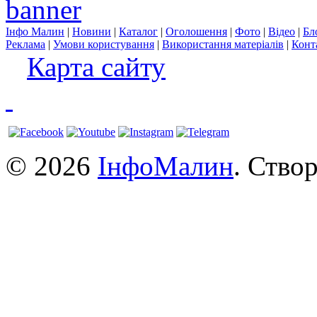
Інфо Малин
|
Новини
|
Каталог
|
Оголошення
|
Фото
|
Відео
|
Бл
Реклама
|
Умови користування
|
Використання матеріалів
|
Конт
Карта сайту
© 2026
ІнфоМалин
. Ство