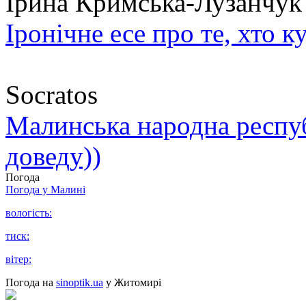
Ірина Кримська-Лузанчук
Іронічне есе про те, хто к
Socratos
Малинська народна республ
доведу))
Погода
Погода у
Малині
вологість:
тиск:
вітер:
Погода на
sinoptik.ua
у Житомирі