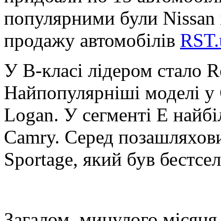
популярними були Nissan і
продажу автомобілів
RST.
У B-класі лідером стало R
Найпопулярніші моделі у C
Logan. У сегменті E найб
Camry. Серед позашляхови
Sportage, який був бестсел
Загалом, минулого місяця