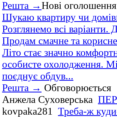
Решта →
Нові оголошення
Шукаю квартиру чи домівк
Розглянемо всі варіанти. Д
Продам смачне та корисне
Літо стає значно комфорт
особисте охолодження. М
поєднує обдув...
Решта →
Обговорюється
Анжела Суховерська
ПЕР
kovpaka281
Треба-ж куди