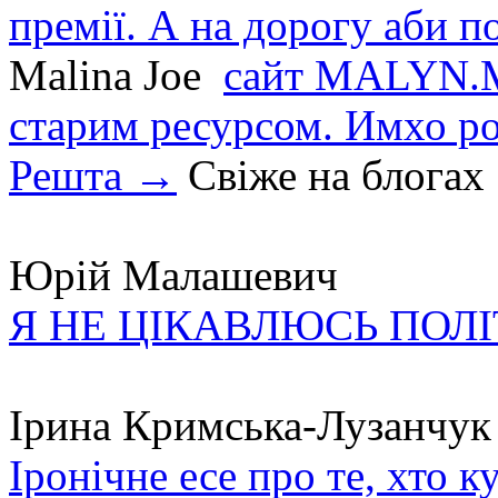
премії. А на дорогу аби по
Malina Joe
сайт MALYN.M
старим ресурсом. Имхо р
Решта →
Свіже на блогах
Юрій Малашевич
Я НЕ ЦІКАВЛЮСЬ ПОЛ
Ірина Кримська-Лузанчук
Іронічне есе про те, хто к