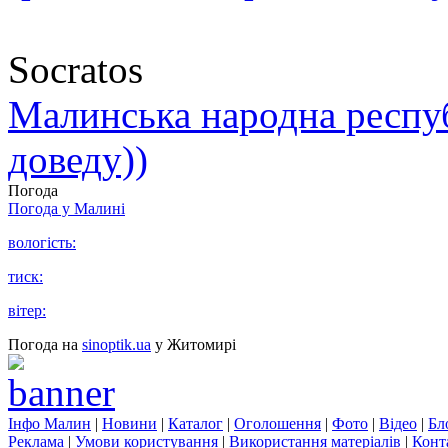
Socratos
Малинська народна республ
доведу))
Погода
Погода у
Малині
вологість:
тиск:
вітер:
Погода на
sinoptik.ua
у Житомирі
Інфо Малин
|
Новини
|
Каталог
|
Оголошення
|
Фото
|
Відео
|
Бл
Реклама
|
Умови користування
|
Використання матеріалів
|
Конт