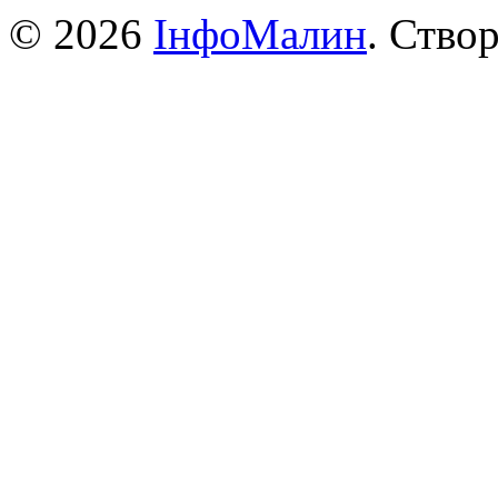
© 2026
ІнфоМалин
. Ство