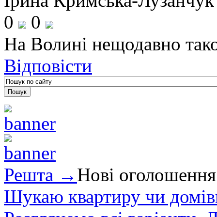
Ірина Кримська-Лузанчук 
0
0
На Волині нещодавно тако
Відповісти
Решта →
Нові оголошення
Шукаю квартиру чи домівк