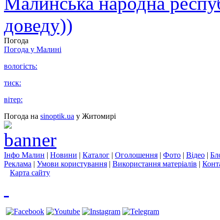
Малинська народна республ
доведу))
Погода
Погода у
Малині
вологість:
тиск:
вітер:
Погода на
sinoptik.ua
у Житомирі
Інфо Малин
|
Новини
|
Каталог
|
Оголошення
|
Фото
|
Відео
|
Бл
Реклама
|
Умови користування
|
Використання матеріалів
|
Конт
Карта сайту