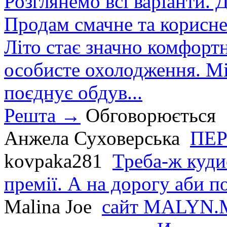
Розглянемо всі варіанти. Д
Продам смачне та корисне
Літо стає значно комфорт
особисте охолодження. М
поєднує обдув...
Решта →
Обговорюється
Анжела Суховерська
ПЕР
kovpaka281
Треба-ж куди
премії. А на дорогу аби по
Malina Joe
сайт MALYN.M