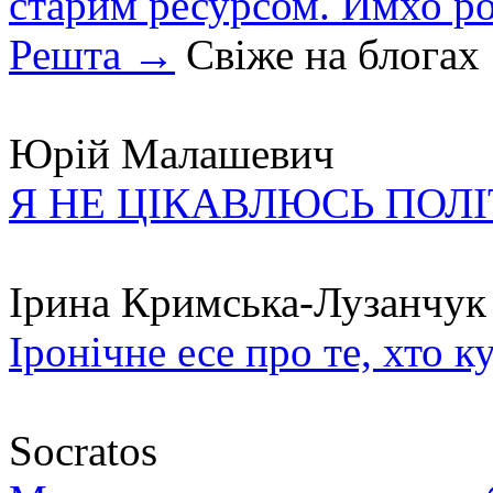
старим ресурсом. Имхо р
Решта →
Свіже на блогах
Юрій Малашевич
Я НЕ ЦІКАВЛЮСЬ ПОЛ
Ірина Кримська-Лузанчук
Іронічне есе про те, хто к
Socratos