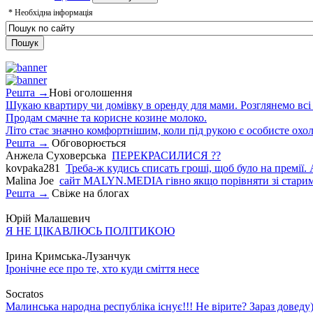
*
Необхідна інформація
Решта →
Нові оголошення
Шукаю квартиру чи домівку в оренду для мами. Розглянемо всі в
Продам смачне та корисне козине молоко.
Літо стає значно комфортнішим, коли під рукою є особисте охо
Решта →
Обговорюється
Анжела Суховерська
ПЕРЕКРАСИЛИСЯ ??
kovpaka281
Треба-ж кудись списать гроші, щоб було на премії. 
Malina Joe
сайт MALYN.MEDIA гiвно якщо порiвняти зi старим
Решта →
Свіже на блогах
Юрій Малашевич
Я НЕ ЦІКАВЛЮСЬ ПОЛІТИКОЮ
Ірина Кримська-Лузанчук
Іронічне есе про те, хто куди сміття несе
Socratos
Малинська народна республіка існує!!! Не вірите? Зараз доведу)