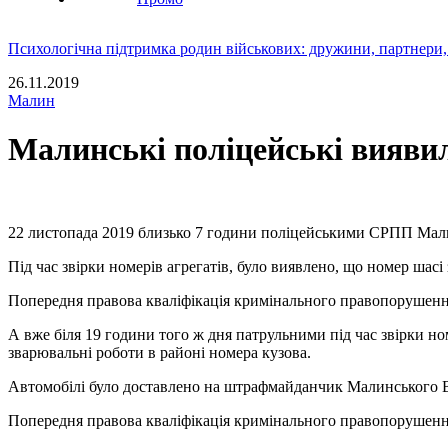
Психологічна підтримка родин військових: дружини, партнери,
26.11.2019
Малин
Малинські поліцейські вияви
22 листопада 2019 близько 7 години поліцейськими СРПП Мали
Під час звірки номерів агрегатів, було виявлено, що номер шас
Попередня правова кваліфікація кримінального правопорушення 
А вже біля 19 години того ж дня патрульними під час звірки ном
зварювальні роботи в районі номера кузова.
Автомобілі було доставлено на штрафмайданчик Малинського ВП
Попередня правова кваліфікація кримінального правопорушення ч