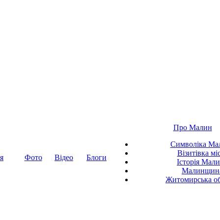
Про Малин
Символіка Ма
Візитівка мі
я
Фото
Відео
Блоги
Історія Мал
Малинщин
Житомирська об