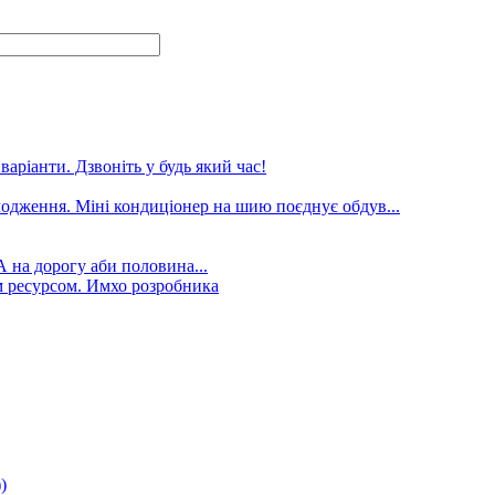
аріанти. Дзвоніть у будь який час!
лодження. Міні кондиціонер на шию поєднує обдув...
А на дорогу аби половина...
 ресурсом. Имхо розробника
)