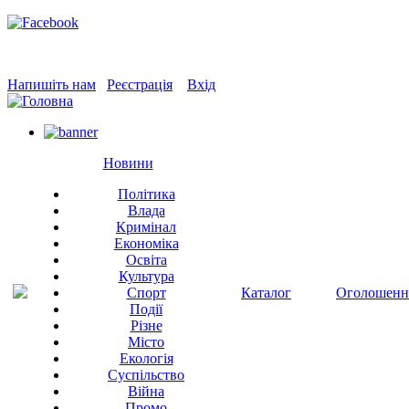
Напишіть нам
Реєстрація
Вхід
Новини
Політика
Влада
Кримінал
Економіка
Освіта
Культура
Спорт
Каталог
Оголошенн
Події
Різне
Місто
Екологія
Суспільство
Війна
Промо