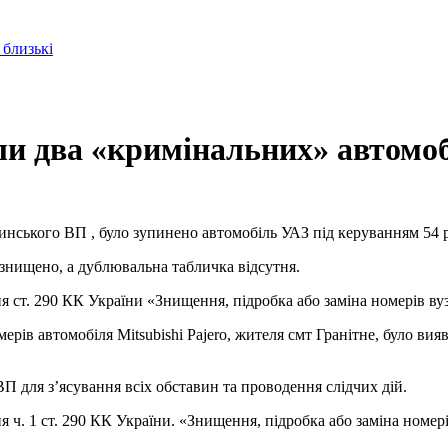
 близькі
ли два «кримінальних» автомо
нського ВП , було зупинено автомобіль УАЗ під керуванням 54 
і знищено, а дублювальна табличка відсутня.
ст. 290 КК України «Знищення, підробка або заміна номерів вузл
ерів автомобіля Mitsubishi Pajero, жителя смт Гранітне, було ви
 для з’ясування всіх обставин та проводення слідчих дій.
. 1 ст. 290 КК України. «Знищення, підробка або заміна номерів