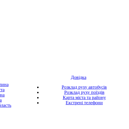
Довідка
лина
Розклад руху автобусів
ста
Розклад руху поїздів
ина
Карта міста та району
а
Екстрені телефони
ласть