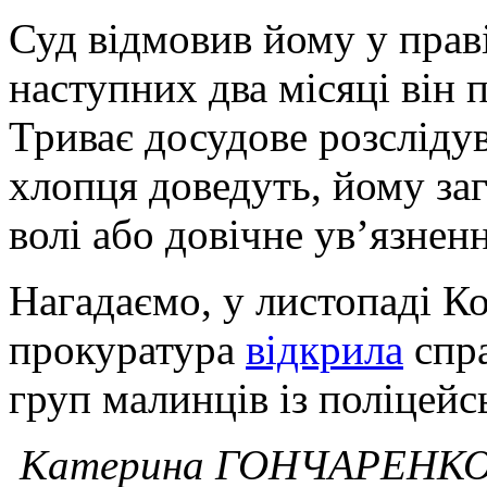
Суд відмовив йому у праві
наступних два місяці він 
Триває досудове розсліду
хлопця доведуть, йому за
волі або довічне ув’язнен
Нагадаємо, у листопаді К
прокуратура
відкрила
спра
груп малинців із поліцейс
Катерина ГОНЧАРЕНК