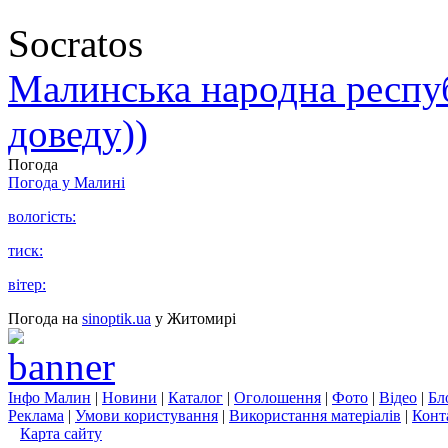
Socratos
Малинська народна республ
доведу))
Погода
Погода у
Малині
вологість:
тиск:
вітер:
Погода на
sinoptik.ua
у Житомирі
Інфо Малин
|
Новини
|
Каталог
|
Оголошення
|
Фото
|
Відео
|
Бл
Реклама
|
Умови користування
|
Використання матеріалів
|
Конт
Карта сайту