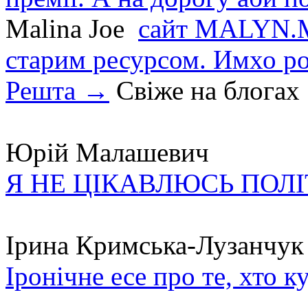
Malina Joe
сайт MALYN.M
старим ресурсом. Имхо р
Решта →
Свіже на блогах
Юрій Малашевич
Я НЕ ЦІКАВЛЮСЬ ПОЛ
Ірина Кримська-Лузанчук
Іронічне есе про те, хто к