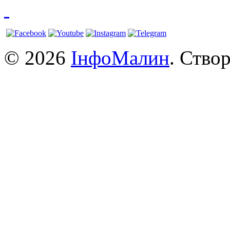
© 2026
ІнфоМалин
. Ство