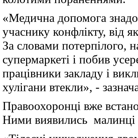
«Медична допомога знадо
учаснику конфлікту, від я
За словами потерпілого, н
супермаркеті і побив усер
працівники закладу і викл
хулігани втекли», - зазна
Правоохоронці вже встано
Ними виявились малинці т