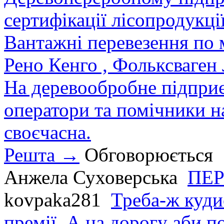
сертифікації лісопродукції
Вантажні перевезення по мі
Рено Кенго , Фольксваген Л
На деревообробне підприєм
оператори та помічники на
своєчасна.
Решта →
Обговорюється
Анжела Суховерська
ПЕР
kovpaka281
Треба-ж куди
премії. А на дорогу аби по