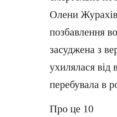
Олени Журахівс
позбавлення во
засуджена з ве
ухилялася від 
перебувала в р
Про це 10