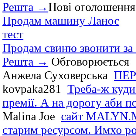
Решта →
Нові оголошення
Продам машину Ланос
тест
Продам свиню звонити за
Решта →
Обговорюється
Анжела Суховерська
ПЕР
kovpaka281
Треба-ж куди
премії. А на дорогу аби по
Malina Joe
сайт MALYN.M
старим ресурсом. Имхо р