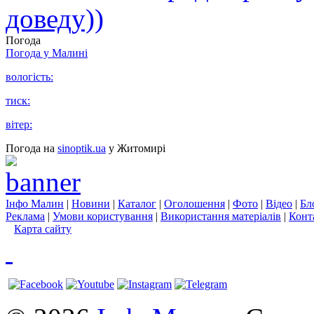
доведу))
Погода
Погода у
Малині
вологість:
тиск:
вітер:
Погода на
sinoptik.ua
у Житомирі
Інфо Малин
|
Новини
|
Каталог
|
Оголошення
|
Фото
|
Відео
|
Бл
Реклама
|
Умови користування
|
Використання матеріалів
|
Конт
Карта сайту