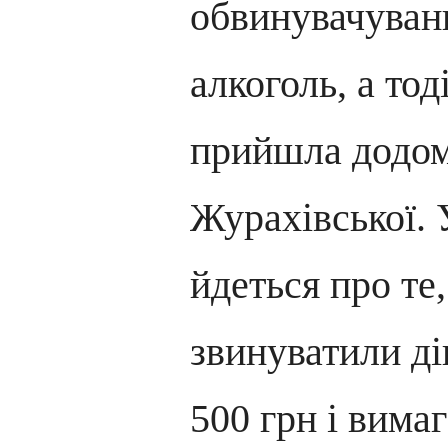
обвинувачуван
алкоголь, а тод
прийшла додом
Журахівської. 
йдеться про те
звинуватили ді
500 грн і вима