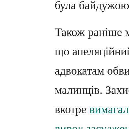
була байдужою 
Також раніше м
що апеляційни
адвокатам обв
малинців. Зах
вкотре
вимагал
вирок засудже