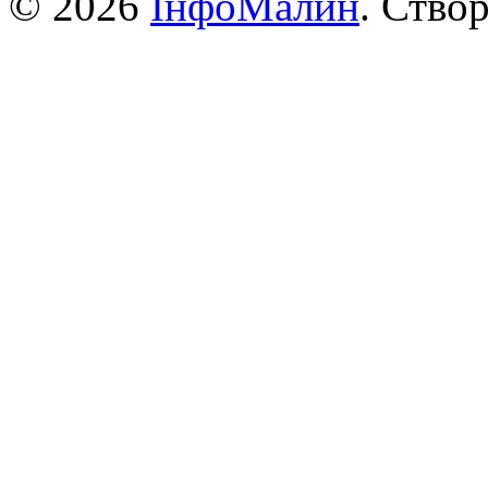
© 2026
ІнфоМалин
. Ство