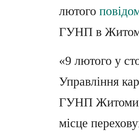
лютого
повідо
ГУНП в Житоми
«9 лютого у ст
Управління ка
ГУНП Житоми
місце перехову