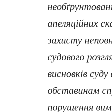
необґрунтован
апеляційних с
захисту неповн
судового розгл
висновків суд
обставинам сп
порушення вим