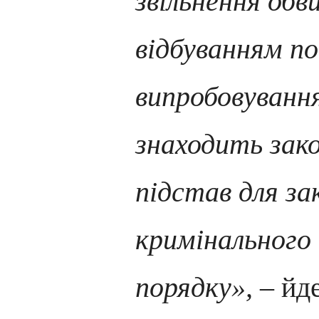
звільнення обв
відбуванням по
випробовуванн
знаходить зак
підстав для з
кримінального
порядку»,
– йде