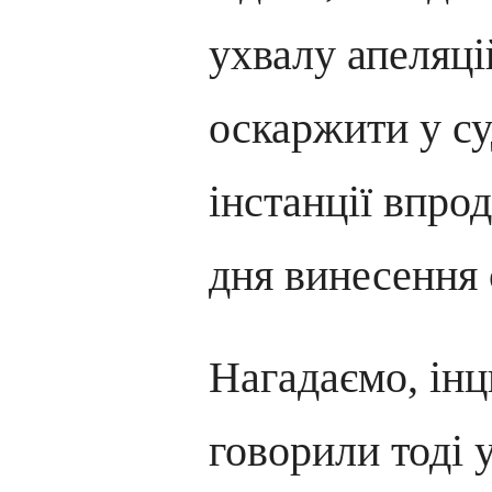
ухвалу апеляц
оскаржити у су
інстанції впро
дня винесення 
Нагадаємо, інц
говорили тоді у