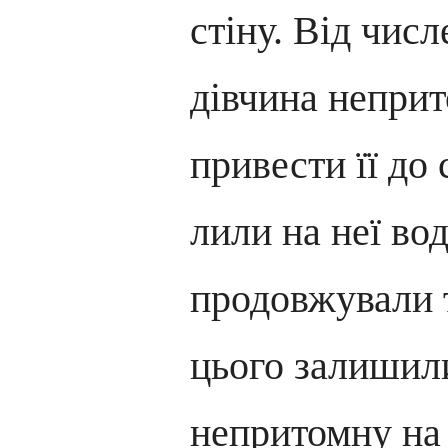
стіну. Від чис
дівчина неприт
привести її до
лили на неї вод
продовжували т
цього залишил
непритомну на 