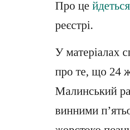
Про це
йдеться
реєстрі.
У матеріалах с
про те, що 24 
Малинський ра
винними п’ятьо
жорстоко позну