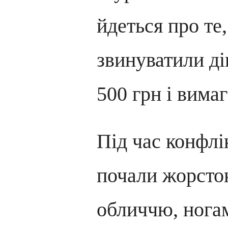
йдеться про те
звинуватили ді
500 грн і вима
Під час конфлі
почали жорсто
обличчю, нога