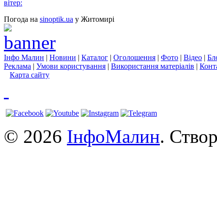
вітер:
Погода на
sinoptik.ua
у Житомирі
Інфо Малин
|
Новини
|
Каталог
|
Оголошення
|
Фото
|
Відео
|
Бл
Реклама
|
Умови користування
|
Використання матеріалів
|
Конт
Карта сайту
© 2026
ІнфоМалин
. Ство