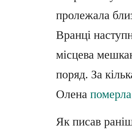
пролежала близ
Вранці наступн
місцева мешкан
поряд. За кільк
Олена
померла 
Як писав рані