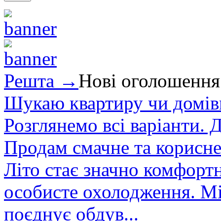
Решта →
Нові оголошення
Шукаю квартиру чи домівк
Розглянемо всі варіанти. Д
Продам смачне та корисне
Літо стає значно комфорт
особисте охолодження. М
поєднує обдув...