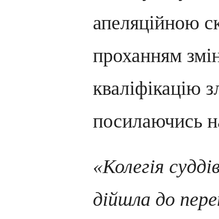
апеляційною ск
проханням змі
кваліфікацію з
посилаючись на
«Колегія судді
дійшла до пере