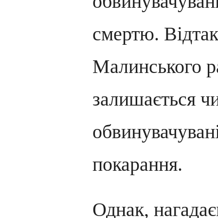
обвинувачувани
смертю. Відтак
Малинського р
залишається ч
обвинувачувані
покарання.
Однак, нагадає