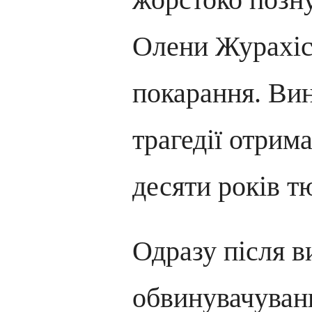
Олени Журахісь
покарання. Ви
трагедії отрима
десяти років т
Одразу після в
обвинувачувани