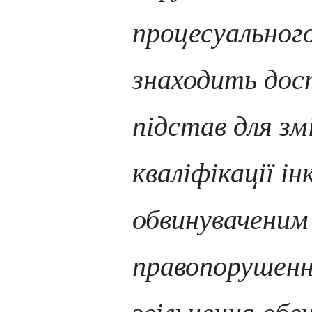
процесуальног
знаходить дос
підстав для зм
кваліфікації і
обвинуваченим
правопорушенн