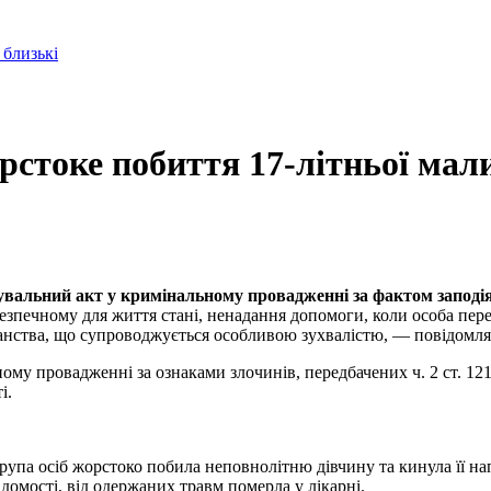
 близькі
орстоке побиття 17-літньої мал
увальний акт у кримінальному провадженні за фактом заподі
ебезпечному для життя стані, ненадання допомоги, коли особа пе
іганства, що супроводжується особливою зухвалістю, — повідомл
му провадженні за ознаками злочинів, передбачених ч. 2 ст. 121, ч
і.
група осіб жорстоко побила неповнолітню дівчину та кинула її 
ідомості, від одержаних травм померла у лікарні.