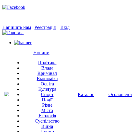
Напишіть нам
Реєстрація
Вхід
Новини
Політика
Влада
Кримінал
Економіка
Освіта
Культура
Спорт
Каталог
Оголошенн
Події
Різне
Місто
Екологія
Суспільство
Війна
Промо