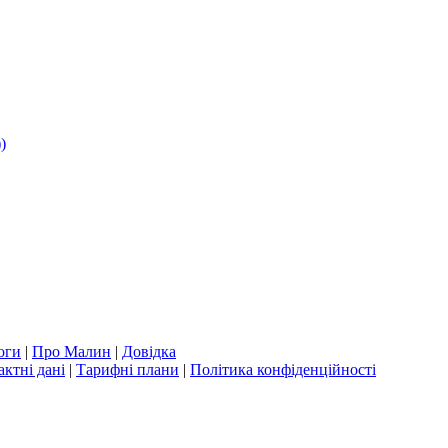
)
оги
|
Про Малин
|
Довідка
актні дані
|
Тарифні плани
|
Політика конфіденційності