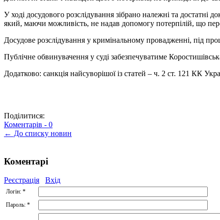
У ході досудового розслідування зібрано належні та достатні 
який, маючи можливість, не надав допомогу потерпілій, що пер
Досудове розслідування у кримінальному провадженні, під про
Публічне обвинувачення у суді забезпечуватиме Коростишівськ
Додатково: санкція найсуворішої із статей – ч. 2 ст. 121 КК Укр
Поділитися:
Коментарів -
0
← До списку новин
Коментарі
Реєстрація
Вхід
Логін:
*
Пароль:
*