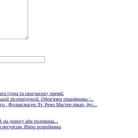
та гідна та своєчасна+ премії.
ції лісопродукції. Обов'язки працівника :...
го , Фольксваген Лт, Рено Мастер пікап, бус...
А на дорогу аби половина...
 ресурсом. Имхо розробника