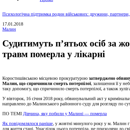
Психологічна підтримка родин військових: дружини, партнери,
17.01.2018
Малин
Судитимуть п’ятьох осіб за ж
травм померла у лікарні
Коростишівською місцевою прокуратурою
затверджено обвин
Малин, що спричинили смерть потерпілої
, залишення її у н
таку допомогу, що спричинило смерть потерпілої, а також хул
У вівторок, 16 січня 2018 року, обвинувальний акт у кримінально
направлено до Малинського районного суду для розгляду по сут
ПО ТЕМІ
Дівчина, яку побили у Малині — померла
Як повідомлялося раніше
, у жовтні минулого року у м. Малин 
для життя стані. Унаслідок цього потерпіла, не приходячи до св