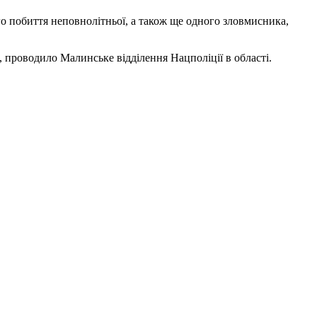
го побиття неповнолітньої, а також ще одного зловмисника,
 проводило Малинське відділення Нацполіції в області.