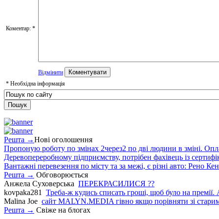
Коментар:
*
Відмінити
*
Необхідна інформація
Решта →
Нові оголошення
Пропоную роботу по змінах 2через2 по дві людини в зміні. Опла
Деревопереробному підприємству, потрібен фахівець із сертифіка
Вантажні перевезення по місту та за межі, є різні авто: Рено Кен
Решта →
Обговорюється
Анжела Суховерська
ПЕРЕКРАСИЛИСЯ ??
kovpaka281
Треба-ж кудись списать гроші, щоб було на премії. 
Malina Joe
сайт MALYN.MEDIA гiвно якщо порiвняти зi старим
Решта →
Свіже на блогах