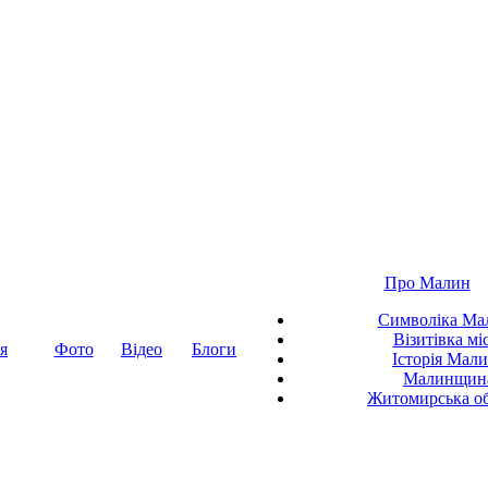
Про Малин
Символіка Ма
Візитівка мі
я
Фото
Відео
Блоги
Історія Мал
Малинщин
Житомирська об