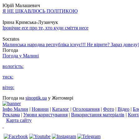
Юрій Малашевич
Я НЕ ЦІКАВЛЮСЬ ПОЛІТИКОЮ
Ірина Кримська-Лузанчук
Іронічне есе про те, хто куди сміття несе
Socratos
Малинська народна республіка існує!!! Не вірите? Зараз доведу)
Погода
Погода у
Малині
вологість:
тиск:
вітер:
Погода на
sinoptik.ua
у Житомирі
Інфо Малин
|
Новини
|
Каталог
|
Оголошення
|
Фото
|
Відео
|
Бл
Реклама
|
Умови користування
|
Використання матеріалів
|
Конт
Карта сайту