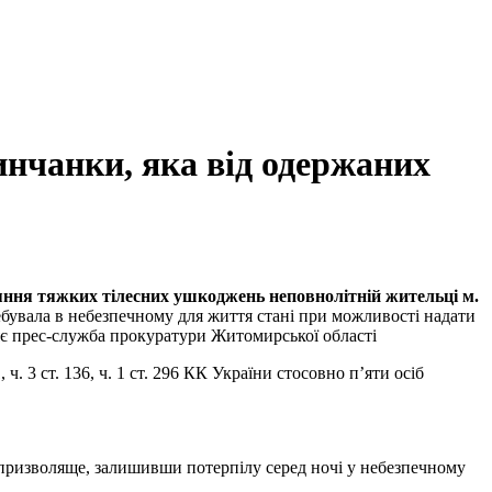
инчанки, яка від одержаних
яння тяжких тілесних ушкоджень неповнолітній жительці м.
ребувала в небезпечному для життя стані при можливості надати
яє прес-служба прокуратури Житомирської області
. 3 ст. 136, ч. 1 ст. 296 КК України стосовно п’яти осіб
напризволяще, залишивши потерпілу серед ночі у небезпечному