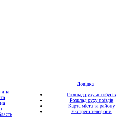
Довідка
лина
Розклад руху автобусів
ста
Розклад руху поїздів
ина
Карта міста та району
а
Екстрені телефони
ласть