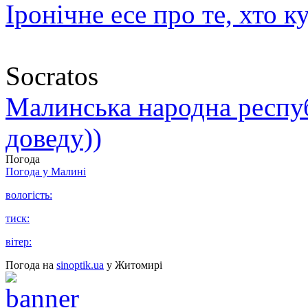
Іронічне есе про те, хто к
Socratos
Малинська народна республ
доведу))
Погода
Погода у
Малині
вологість:
тиск:
вітер:
Погода на
sinoptik.ua
у Житомирі