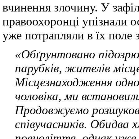
вчинення злочину. У заф
правоохоронці упізнали ос
уже потрапляли в їх поле 
«Обґрунтовано підозрю
парубків, жителів місц
Місцезнаходження одног
чоловіка, ми встановили
Продовжуємо розшукові
співучасників. Обидва х
повноліття, однак уже