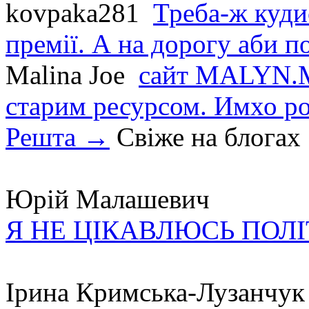
kovpaka281
Треба-ж куди
премії. А на дорогу аби по
Malina Joe
сайт MALYN.M
старим ресурсом. Имхо р
Решта →
Свіже на блогах
Юрій Малашевич
Я НЕ ЦІКАВЛЮСЬ ПОЛ
Ірина Кримська-Лузанчук