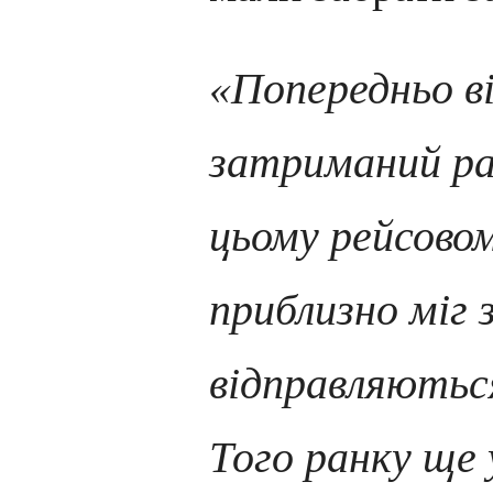
«Попередньо в
затриманий ра
цьому рейсово
приблизно міг 
відправляються
Того ранку ще 