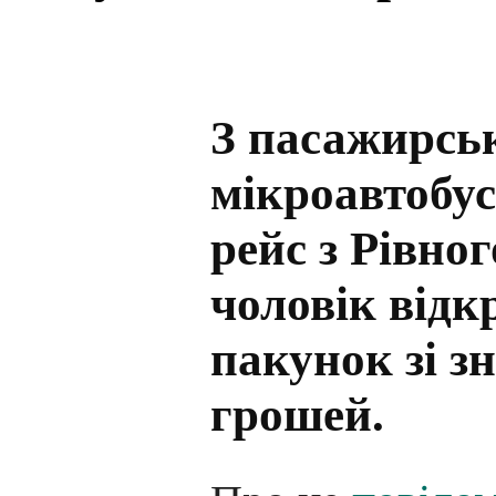
З пасажирсь
мікроавтобус
рейс з Рівног
чоловік відк
пакунок зі з
грошей.