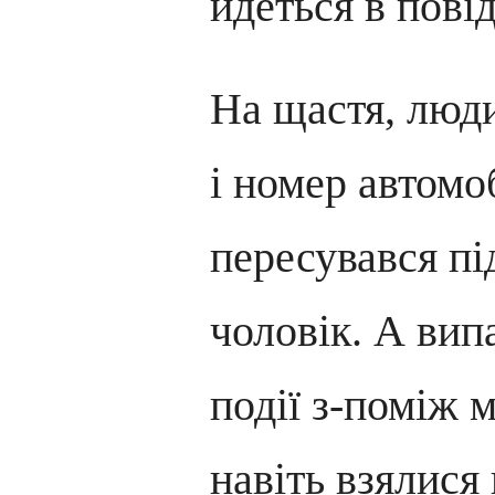
йдеться в пові
На щастя, люд
і номер автомо
пересувався п
чоловік. А вип
події з-поміж 
навіть взялися