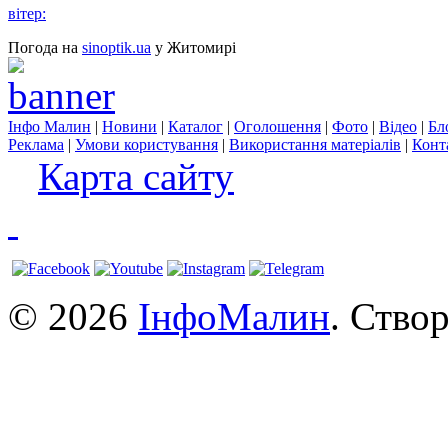
вітер:
Погода на
sinoptik.ua
у Житомирі
Інфо Малин
|
Новини
|
Каталог
|
Оголошення
|
Фото
|
Відео
|
Бл
Реклама
|
Умови користування
|
Використання матеріалів
|
Конт
Карта сайту
© 2026
ІнфоМалин
. Ство