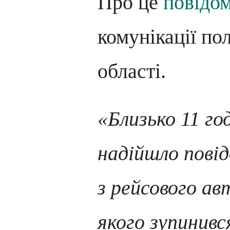
Про це
повідо
комунікації по
області.
«Близько 11 год
надійшло пові
з рейсового ав
якого зупинивс