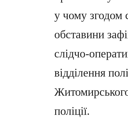
у чому згодом с
обставини заф
слідчо-операти
відділення пол
Житомирського
поліції.