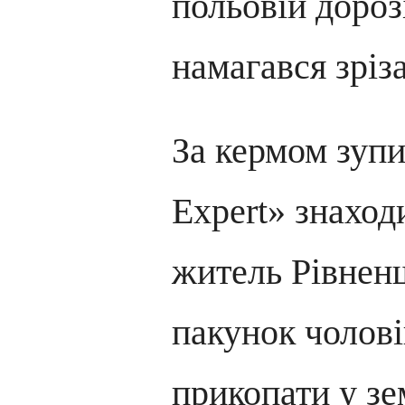
польовій дороз
намагався зріз
За кермом зупи
Expert» знаход
житель Рівнен
пакунок чолові
прикопати у зе