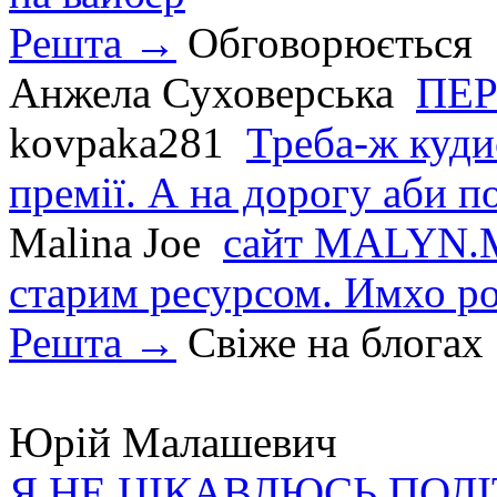
Решта →
Обговорюється
Анжела Суховерська
ПЕР
kovpaka281
Треба-ж куди
премії. А на дорогу аби по
Malina Joe
сайт MALYN.M
старим ресурсом. Имхо р
Решта →
Свіже на блогах
Юрій Малашевич
Я НЕ ЦІКАВЛЮСЬ ПОЛ