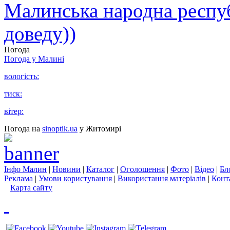
Малинська народна республ
доведу))
Погода
Погода у
Малині
вологість:
тиск:
вітер:
Погода на
sinoptik.ua
у Житомирі
Інфо Малин
|
Новини
|
Каталог
|
Оголошення
|
Фото
|
Відео
|
Бл
Реклама
|
Умови користування
|
Використання матеріалів
|
Конт
Карта сайту