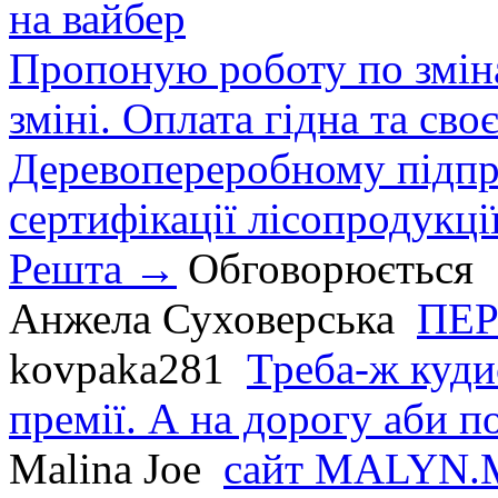
на вайбер
Пропоную роботу по зміна
зміні. Оплата гідна та сво
Деревопереробному підпри
сертифікації лісопродукції
Решта →
Обговорюється
Анжела Суховерська
ПЕР
kovpaka281
Треба-ж куди
премії. А на дорогу аби по
Malina Joe
сайт MALYN.M