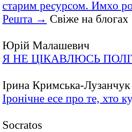
старим ресурсом. Имхо р
Решта →
Свіже на блогах
Юрій Малашевич
Я НЕ ЦІКАВЛЮСЬ ПОЛ
Ірина Кримська-Лузанчук
Іронічне есе про те, хто к
Socratos