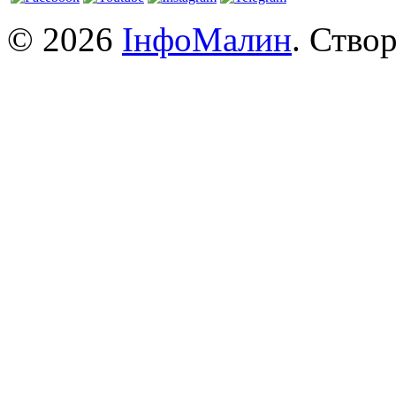
© 2026
ІнфоМалин
. Ство