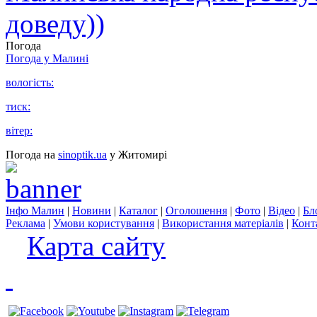
доведу))
Погода
Погода у
Малині
вологість:
тиск:
вітер:
Погода на
sinoptik.ua
у Житомирі
Інфо Малин
|
Новини
|
Каталог
|
Оголошення
|
Фото
|
Відео
|
Бл
Реклама
|
Умови користування
|
Використання матеріалів
|
Конт
Карта сайту