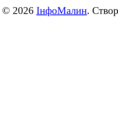
© 2026
ІнфоМалин
. Ство