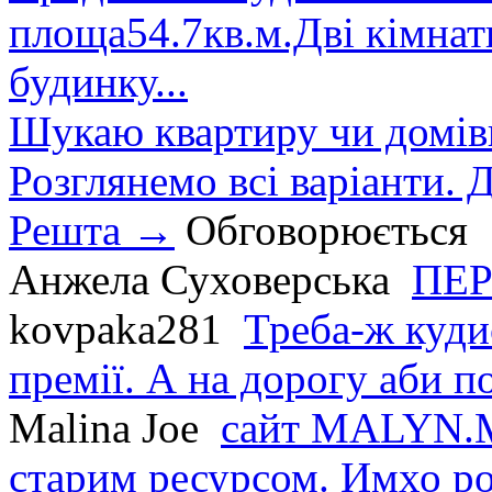
площа54.7кв.м.Дві кімнат
будинку...
Шукаю квартиру чи домівк
Розглянемо всі варіанти. Д
Решта →
Обговорюється
Анжела Суховерська
ПЕР
kovpaka281
Треба-ж куди
премії. А на дорогу аби по
Malina Joe
сайт MALYN.M
старим ресурсом. Имхо р