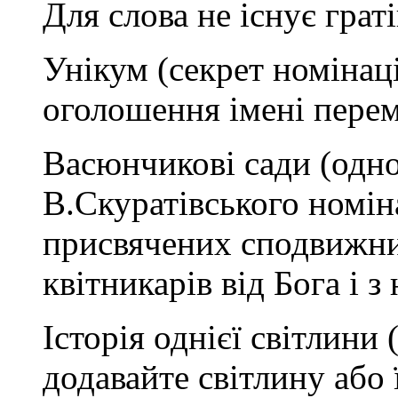
Для слова не існує граті
Унікум (секрет номінац
оголошення імені пере
Васюнчикові сади (одно
В.Скуратівського номіна
присвячених сподвижниц
квітникарів від Бога і з
Історія однієї світлини 
додавайте світлину або 