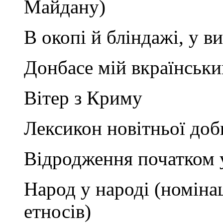
Майдану)
В окопі й бліндажі, у в
Донбасе мій вкраїнськи
Вітер з Криму
Лексикон новітньої доб
Відродження початком 
Народ у народі (номінац
етносів)