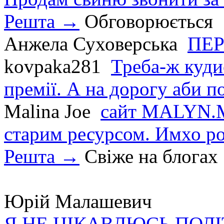
Решта →
Обговорюється
Анжела Суховерська
ПЕР
kovpaka281
Треба-ж куди
премії. А на дорогу аби по
Malina Joe
сайт MALYN.M
старим ресурсом. Имхо р
Решта →
Свіже на блогах
Юрій Малашевич
Я НЕ ЦІКАВЛЮСЬ ПОЛ