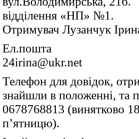
вул.Володимирська, 21б.
відділення «НП» №1.
Отримувач Лузанчук Ірин
Ел.пошта
24irina@ukr.net
Телефон для довідок, отри
знайшли в положенні, та 
0678768813 (винятково 18
п’ятницю).