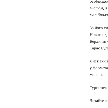
особистос
містом, а 
мап брала
За його с
Новоград-
Бердичів 
Тарас Бул
Листівки 
у формата
мовою.
Туристичн
Читайте т