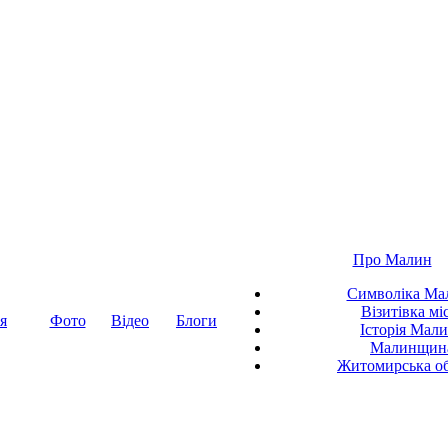
Про Малин
Символіка Ма
Візитівка мі
я
Фото
Відео
Блоги
Історія Мал
Малинщин
Житомирська об