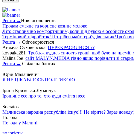
Решта →
Нові оголошення
Продам смачне та корисне козине молоко.
Літо стає значно комфортнішим, коли під рукою є особисте охо
Терміновий підробіток! Потрібен майстер-будівельник!Треба во
Решта →
Обговорюється
Анжела Суховерська
ПЕРЕКРАСИЛИСЯ ??
kovpaka281
Треба-ж кудись списать гроші, щоб було на премії. 
Malina Joe
сайт MALYN.MEDIA гiвно якщо порiвняти зi старим
Решта →
Свіже на блогах
Юрій Малашевич
Я НЕ ЦІКАВЛЮСЬ ПОЛІТИКОЮ
Ірина Кримська-Лузанчук
Іронічне есе про те, хто куди сміття несе
Socratos
Малинська народна республіка існує!!! Не вірите? Зараз доведу)
Погода
Погода у
Малині
вологість: