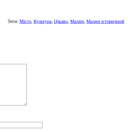
Теги:
Місто
,
Культура
,
Цікаво
,
Малин
,
Малин історичний