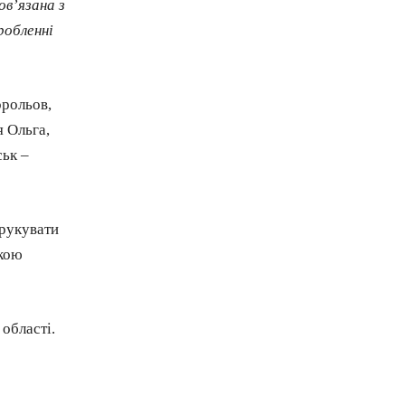
в’язана з
робленні
орольов,
 Ольга,
ьк –
друкувати
ькою
області.