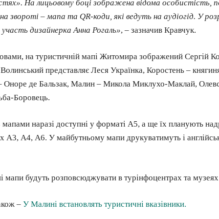
тях». На лицьовому боці зображена відома особистість, по
на звороті – мапа та QR-коди, які ведуть на аудіогід. У роз
 участь дизайнерка Анна Рогаль»
, – зазначив Кравчук.
ловами, на туристичній мапі Житомира зображений Сергій К
Волинський представляє Леся Українка, Коростень – княгиня
– Оноре де Бальзак, Малин – Микола Миклухо-Маклай, Олевс
ьба-Боровець.
з мапами наразі доступні у форматі А5, а ще їх планують на
х А3, А4, А6. У майбутньому мапи друкуватимуть і англійс
і мапи будуть розповсюджувати в турінфоцентрах та музеях 
акож –
У Малині встановлять туристичні вказівники.