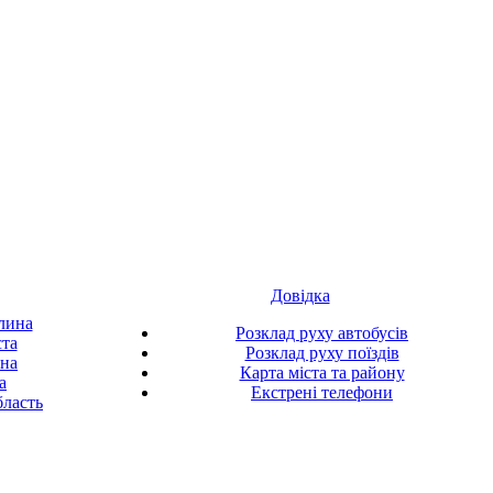
Довідка
лина
Розклад руху автобусів
ста
Розклад руху поїздів
ина
Карта міста та району
а
Екстрені телефони
ласть