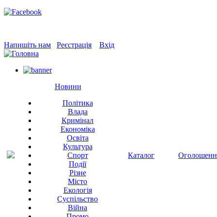
Напишіть нам
Реєстрація
Вхід
Новини
Політика
Влада
Кримінал
Економіка
Освіта
Культура
Спорт
Каталог
Оголошенн
Події
Різне
Місто
Екологія
Суспільство
Війна
Промо