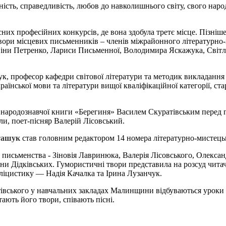
ість, справедливість, любов до навколишнього світу, свого народу
сних професійних конкурсів, де вона здобула третє місце. Пізніш
твори місцевих письменників – членів міжрайонного літературно-
іни Петренко, Лариси Письменної, Володимира Яскажука, Світл
аук, професор кафедри світової літератури та методик викладан
раїнської мови та літератури вищої кваліфікаційної категорії, с
ій народознавчої книги «Берегиня» Василем Скуратівським перед
и, поет-пісняр Валерій Лісовський.
ташук
став головним редактором 14 номера літературно-мистецьк
 письменства - Зіновія Лавринюка, Валерія Лісовського, Олекса
 Дідківських. Гумористичні твори представила на розсуд читачі
іцистику — Надія Качалка та Ірина Лузанчук.
тівського у навчальних закладах Малинщини відбуваються уроки д
тають його твори, співають пісні.