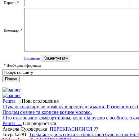
Пароль:
*
Коментар:
*
Відмінити
*
Необхідна інформація
Решта →
Нові оголошення
Шукаю квартиру чи домівку в оренду для мами. Розглянемо всі в
Продам смачне та корисне козине молоко.
Літо стає значно комфортнішим, коли під рукою є особисте охо
Решта →
Обговорюється
Анжела Суховерська
ПЕРЕКРАСИЛИСЯ ??
kovpaka281
Треба-ж кудись списать гроші, щоб було на премії. 