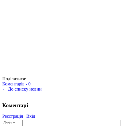
Поділитися:
Коментарів -
0
← До списку новин
Коментарі
Реєстрація
Вхід
Логін:
*