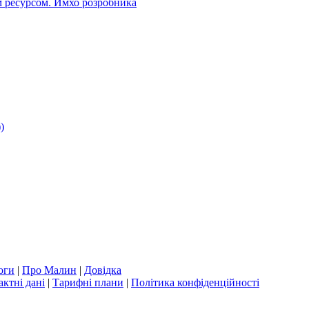
 ресурсом. Имхо розробника
)
оги
|
Про Малин
|
Довідка
актні дані
|
Тарифні плани
|
Політика конфіденційності