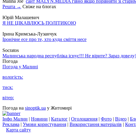
Malina Joe
сайт MALYN.MEDIA гiвно якщо порiвняти зi старим
Решта →
Свіже на блогах
Юрій Малашевич
Я НЕ ЦІКАВЛЮСЬ ПОЛІТИКОЮ
Ірина Кримська-Лузанчук
Іронічне есе про те, хто куди сміття несе
Socratos
Малинська народна республіка існує!!! Не вірите? Зараз доведу)
Погода
Погода у
Малині
вологість:
тиск:
вітер:
Погода на
sinoptik.ua
у Житомирі
Інфо Малин
|
Новини
|
Каталог
|
Оголошення
|
Фото
|
Відео
|
Бл
Реклама
|
Умови користування
|
Використання матеріалів
|
Конт
Карта сайту