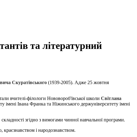
тантів та літературний
вича Скуратівського
(1939-2005). Адже 25 жовтня
стали вчителі-філологи Нововороб'ївської школи
Світлана
у імені Івана Франка та Ніжинського держуніверситету імені
в складності згідно з вимогами чинної навчальної програми.
єю, краєзнавством і народознавством.