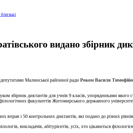
 близькі
ратівського видано збірник дик
 депутатами Малинської районної ради
Роком Василя Тимофійо
ком збірник диктантів для учнів 9 класів, упорядниками якого 
 філологічних факультетів Житомирського державного університет
их вправ і 50 контрольних диктантів, які подано до різних рівні
лологів, викладачів, абітурієнтів, усіх, хто цікавиться філологі