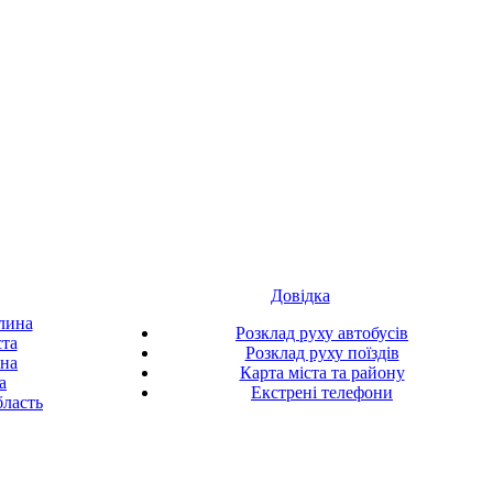
Довідка
лина
Розклад руху автобусів
ста
Розклад руху поїздів
ина
Карта міста та району
а
Екстрені телефони
ласть