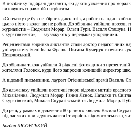
В посібнику підібрані диктанти, які дають уявлення про моральн
виховують справжній патріотизм.
«
Спочатку це був не збірник диктантів, а робота на один з обла
цього ніхто з колег ще не робив. До збірника увійшли прозові 
журналістів – Людмили Морар, Ольги Гури, Василя Сташука, Н
Скуратівського
»,
— зауважують у передмові упорядники
.
Рецензентами збірника диктантів стали доктор педагогічних н
університету імені Івана Франка
Оксана Кучерук
та вчитель ук
Петровський
.
До збірника також увійшли й рідкісні фотокартки з презентац
жителями Головок, куди його запросив колишній директор школ
А відомий письменник, лауреат Огієнківської премії
Василь С
До альманаху увійшли поетичні твори відомих митців красного
Михайленка, Людмили Морар, Ганни Лєнок, Наталки та Світлани
Скуратівський, Микола Скуратівський та Людмила Морар. Публ
До речі, у рамках відзначення 80-річного ювілею Василя Скура
під час яких пригадують життя і творчість відомого земляка, чи
Богдан ЛІСОВСЬКИЙ.