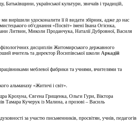
, Батьківщини, української культури, звичаїв і традицій,
е ми вирішили удосконалити її й видати збірник, адже до нас
мистецького об'єднання «Посвіт» імені Івана Огієнка,
ани Литвин, Миколи Проданчука, Наталії Дубровної, Василя
ня філологічних дисциплін Житомирського державного
тарший вчитель та директор
Йосипівської школи
Аркадій
 працівниками меблевої фабрики та учнями, вчителями та
ого альманаху «Житичі і світ».
ндра Крохуна, Євгена Грищенка, Ольги Гури, Віктора
в Тамара Кучерук із Малина, а прозові – Василь
уховності за участю письменників, просвітян, учнів, педагогів