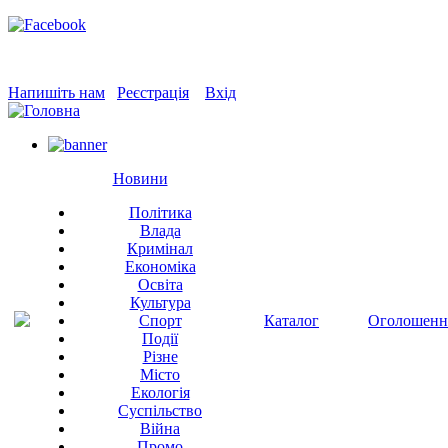
Напишіть нам
Реєстрація
Вхід
Новини
Політика
Влада
Кримінал
Економіка
Освіта
Культура
Спорт
Каталог
Оголошенн
Події
Різне
Місто
Екологія
Суспільство
Війна
Промо