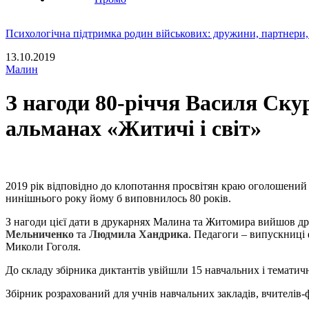
Психологічна підтримка родин військових: дружини, партнери,
13.10.2019
Малин
З нагоди 80-річчя Василя Ску
альманах «Житичі і світ»
2019 рік відповідно до клопотання просвітян краю оголошений
нинішнього року йому б виповнилось 80 років.
З нагоди цієї дати в друкарнях Малина та Житомира вийшов дру
Мельниченко
та
Людмила Хандрика
. Педагоги – випускниці
Миколи Гоголя.
До складу збірника диктантів увійшли 15 навчальних і тематичн
Збірник розрахований для учнів навчальних закладів, вчителів-фі