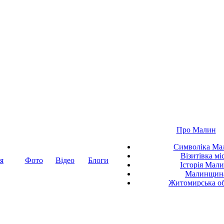
Про Малин
Символіка Ма
Візитівка мі
я
Фото
Відео
Блоги
Історія Мал
Малинщин
Житомирська об