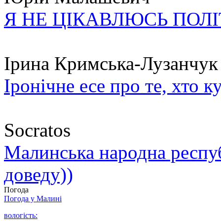
Я НЕ ЦІКАВЛЮСЬ ПОЛ
Ірина Кримська-Лузанчук
Іронічне есе про те, хто к
Socratos
Малинська народна республ
доведу))
Погода
Погода у
Малині
вологість: