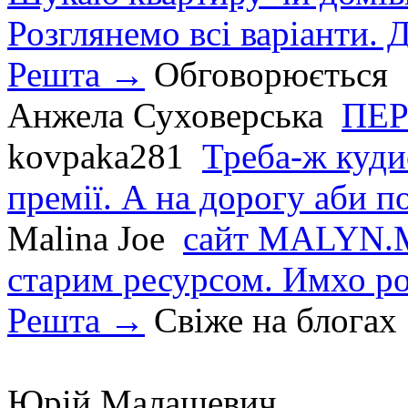
Розглянемо всі варіанти. Д
Решта →
Обговорюється
Анжела Суховерська
ПЕР
kovpaka281
Треба-ж куди
премії. А на дорогу аби по
Malina Joe
сайт MALYN.M
старим ресурсом. Имхо р
Решта →
Свіже на блогах
Юрій Малашевич