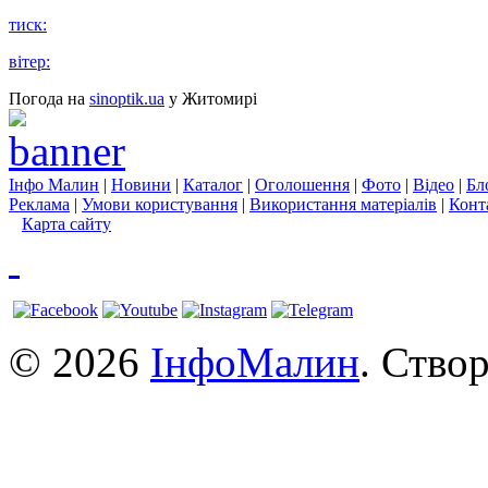
тиск:
вітер:
Погода на
sinoptik.ua
у Житомирі
Інфо Малин
|
Новини
|
Каталог
|
Оголошення
|
Фото
|
Відео
|
Бл
Реклама
|
Умови користування
|
Використання матеріалів
|
Конт
Карта сайту
© 2026
ІнфоМалин
. Ство