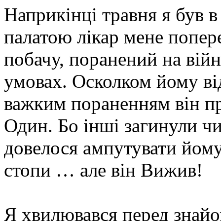
Наприкінці травня я був в
палатою лікар мене попере
побачу, поранений на вій
умовах. Осколком йому від
важким пораненням він про
Один. Бо інші загинули чи
довелося ампутувати йому
стопи … але він Вижив!
Я хвилювався перед знайом