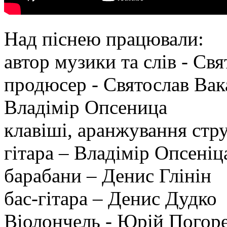
Над піснею працювали:
автор музики та слів - Св
продюсер - Святослав Вака
Владімір Опсеница
клавіші, аранжування стр
гітара – Владімір Опсеніц
барабани – Денис Глінін
бас-гітара – Денис Дудко
Віолончель - Юрій Погор