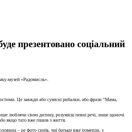
буде презентовано соціальний
амку-музей «Радомисль».
остими. Це завжди або сумісні рибалки, або фрази “Мама,
 Лише люблячи свою дитину, розумієш певні речі, лише щоночі
або якщо тато вже пішов з життя.
половина – це фото синів, чиї батьки вже померли, з