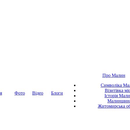
Про Малин
Символіка Ма
Візитівка мі
я
Фото
Відео
Блоги
Історія Мал
Малинщин
Житомирська об