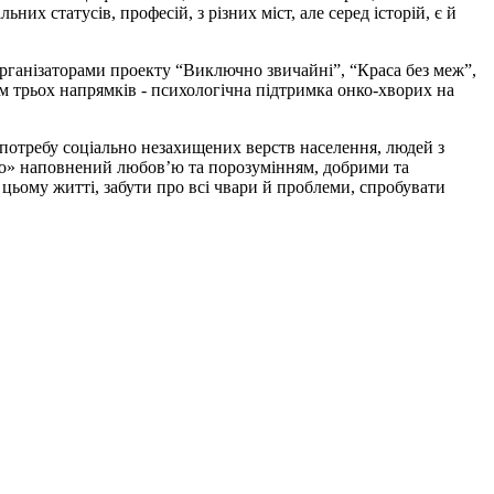
них статусів, професій, з різних міст, але серед історій, є й
організаторами проекту “Виключно звичайні”, “Краса без меж”,
м трьох напрямків - психологічна підтримка онко-хворих на
потребу соціально незахищених верств населення, людей з
ько» наповнений любов’ю та порозумінням, добрими та
цьому житті, забути про всі чвари й проблеми, спробувати