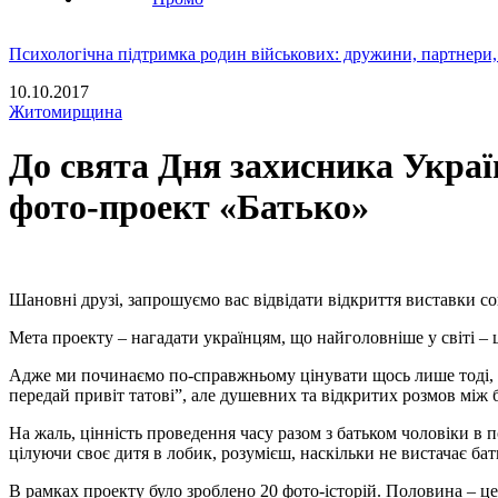
Психологічна підтримка родин військових: дружини, партнери,
10.10.2017
Житомирщина
До свята Дня захисника Украї
фото-проект «Батько»
Шановні друзі, запрошуємо вас відвідати відкриття виставки со
Мета проекту – нагадати українцям, що найголовніше у світі – ц
Адже ми починаємо по-справжньому цінувати щось лише тоді, к
передай привіт татові”, але душевних та відкритих розмов між 
На жаль, цінність проведення часу разом з батьком чоловіки в 
цілуючи своє дитя в лобик, розумієш, наскільки не вистачає бат
В рамках проекту було зроблено 20 фото-історій. Половина – це 