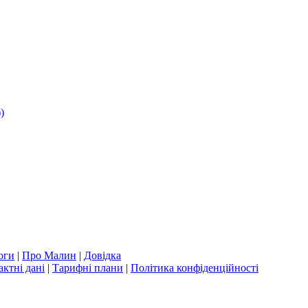
)
оги
|
Про Малин
|
Довідка
актні дані
|
Тарифні плани
|
Політика конфіденційності