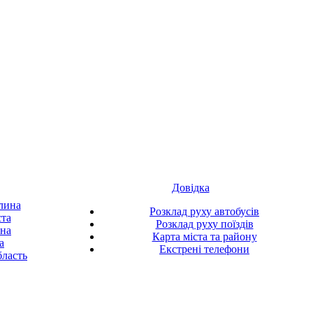
Довідка
лина
Розклад руху автобусів
ста
Розклад руху поїздів
ина
Карта міста та району
а
Екстрені телефони
ласть