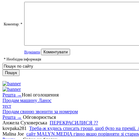
Коментар:
*
Відмінити
*
Необхідна інформація
Решта →
Нові оголошення
Продам машину Ланос
тест
Продам свиню звонити за номером
Решта →
Обговорюється
Анжела Суховерська
ПЕРЕКРАСИЛИСЯ ??
kovpaka281
Треба-ж кудись списать гроші, щоб було на премії. 
Malina Joe
сайт MALYN.MEDIA гiвно якщо порiвняти зi старим