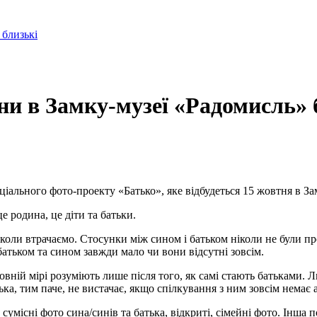
 близькі
ни в Замку-музеї «Радомисль» 
ціального фото-проекту «Батько», яке відбудеться 15 жовтня в З
е родина, це діти та батьки.
оли втрачаємо. Стосунки між сином і батьком ніколи не були пр
батьком та сином завжди мало чи вони відсутні зовсім.
повній мірі розуміють лише після того, як самі стають батьками.
ька, тим паче, не вистачає, якщо спілкування з ним зовсім немає 
сумісні фото сина/синів та батька, відкриті, сімейні фото. Інша 