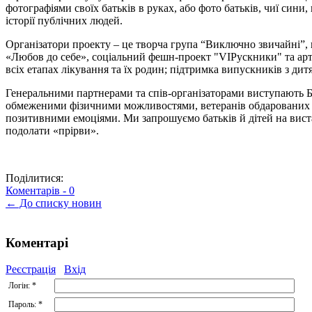
фотографіями своїх батьків в руках, або фото батьків, чиї сини,
історії публічних людей.
Організатори проекту – це творча група “Виключно звичайні”, щ
«Любов до себе», соціальний фешн-проект "VIPускники" та арт-
всіх етапах лікування та їх родин; підтримка випускників з дит
Генеральними партнерами та спів-організаторами виступають Б
обмеженими фізичними можливостями, ветеранів обдарованих ді
позитивними емоціями. Ми запрошуємо батьків й дітей на виста
подолати «прірви».
Поділитися:
Коментарів -
0
← До списку новин
Коментарі
Реєстрація
Вхід
Логін:
*
Пароль:
*