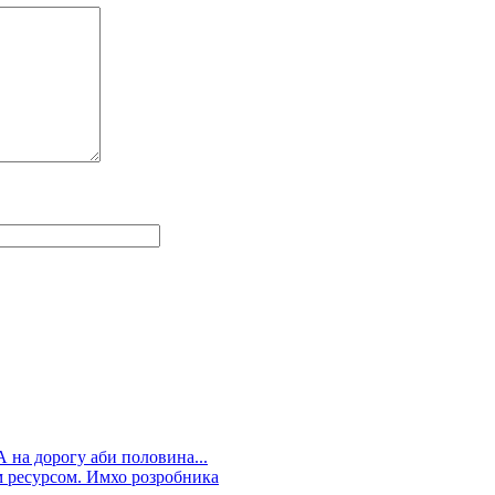
А на дорогу аби половина...
 ресурсом. Имхо розробника