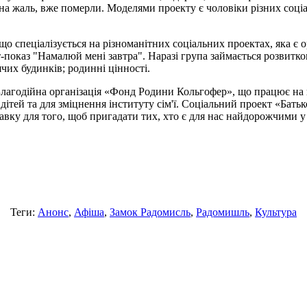
 на жаль, вже померли. Моделями проекту є чоловіки різних соціаль
о спеціалізується на різноманітних соціальних проектах, яка є 
показ "Намалюй мені завтра". Наразі група займається розвитко
ячих будинків; родинні цінності.
лагодійна організація «Фонд Родини Кольгофер», що працює на 
тей та для зміцнення інституту сім'ї. Соціальний проект «Бат
вку для того, щоб пригадати тих, хто є для нас найдорожчими у 
Теги:
Анонс
,
Афіша
,
Замок Радомисль
,
Радомишль
,
Культура