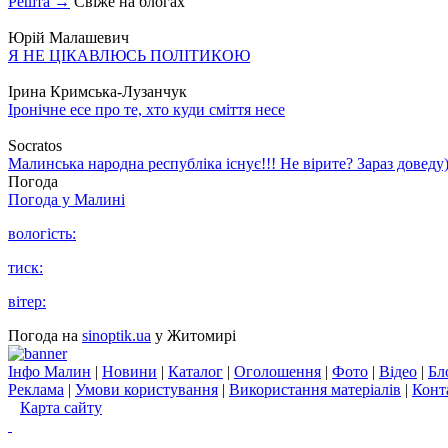
Решта →
Свіже на блогах
Юрій Малашевич
Я НЕ ЦІКАВЛЮСЬ ПОЛІТИКОЮ
Ірина Кримська-Лузанчук
Іронічне есе про те, хто куди сміття несе
Socratos
Малинська народна республіка існує!!! Не вірите? Зараз доведу)
Погода
Погода у
Малині
вологість:
тиск:
вітер:
Погода на
sinoptik.ua
у Житомирі
Інфо Малин
|
Новини
|
Каталог
|
Оголошення
|
Фото
|
Відео
|
Бл
Реклама
|
Умови користування
|
Використання матеріалів
|
Конт
Карта сайту