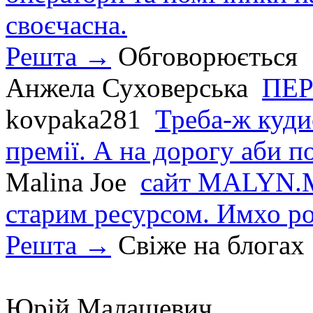
своєчасна.
Решта →
Обговорюється
Анжела Суховерська
ПЕР
kovpaka281
Треба-ж куди
премії. А на дорогу аби по
Malina Joe
сайт MALYN.M
старим ресурсом. Имхо р
Решта →
Свіже на блогах
Юрій Малашевич