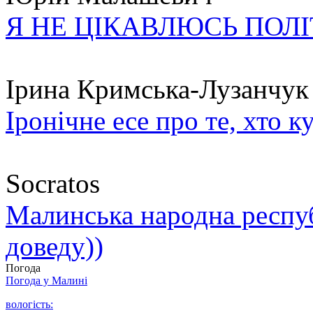
Я НЕ ЦІКАВЛЮСЬ ПОЛ
Ірина Кримська-Лузанчук
Іронічне есе про те, хто к
Socratos
Малинська народна республ
доведу))
Погода
Погода у
Малині
вологість: