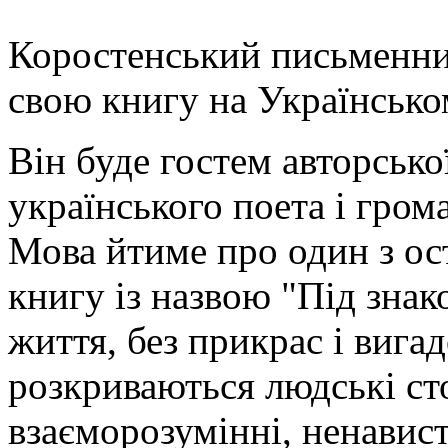
Коростенський письменни
свою книгу на Українсько
Він буде гостем авторськ
українського поета і гром
Мова йтиме про один з ос
книгу із назвою "Під знак
життя, без прикрас і вига
розкриваються людські ст
взаєморозумінні, ненавист