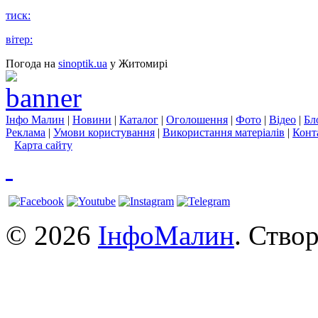
тиск:
вітер:
Погода на
sinoptik.ua
у Житомирі
Інфо Малин
|
Новини
|
Каталог
|
Оголошення
|
Фото
|
Відео
|
Бл
Реклама
|
Умови користування
|
Використання матеріалів
|
Конт
Карта сайту
© 2026
ІнфоМалин
. Ство