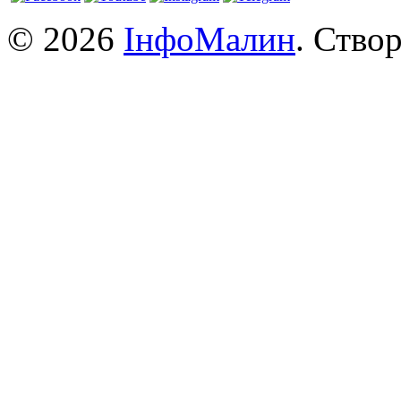
© 2026
ІнфоМалин
. Ство