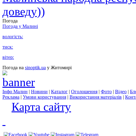
доведу))
Погода
Погода у
Малині
вологість:
тиск:
вітер:
Погода на
sinoptik.ua
у Житомирі
Інфо Малин
|
Новини
|
Каталог
|
Оголошення
|
Фото
|
Відео
|
Бл
Реклама
|
Умови користування
|
Використання матеріалів
|
Конт
Карта сайту