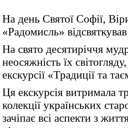
На день Святої Софії, Вір
«Радомисль» відсвяткував
На свято десятиріччя муд
неосяжність їх світогляду,
екскурсії «Традиції та та
Ця екскурсія витримала тр
колекції українських ста
зачіпає всі аспекти з житт