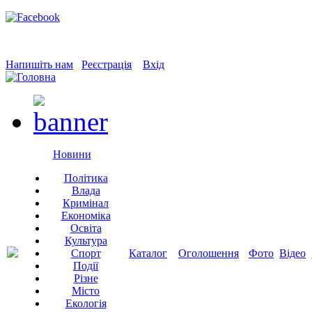
Напишіть нам
Реєстрація
Вхід
Новини
Політика
Влада
Кримінал
Економіка
Освіта
Культура
Спорт
Каталог
Оголошення
Фото
Відео
Події
Різне
Місто
Екологія