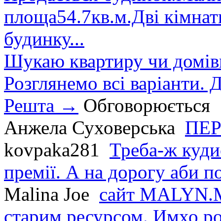
площа54.7кв.м.Дві кімнат
будинку...
Шукаю квартиру чи домівк
Розглянемо всі варіанти. Д
Решта →
Обговорюється
Анжела Суховерська
ПЕР
kovpaka281
Треба-ж куди
премії. А на дорогу аби по
Malina Joe
сайт MALYN.M
старим ресурсом. Имхо р