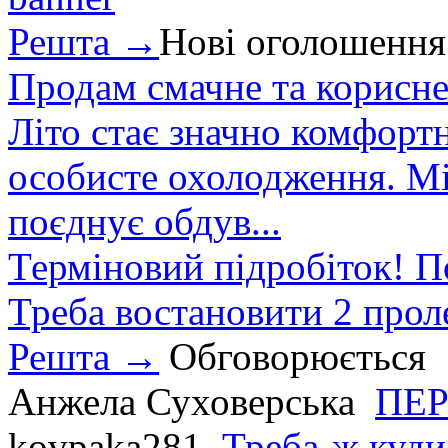
Решта →
Нові оголошення
Продам смачне та корисне
Літо стає значно комфорт
особисте охолодження. М
поєднує обдув...
Терміновий підробіток! П
Треба востановити 2 проле
Решта →
Обговорюється
Анжела Суховерська
ПЕР
kovpaka281
Треба-ж куди