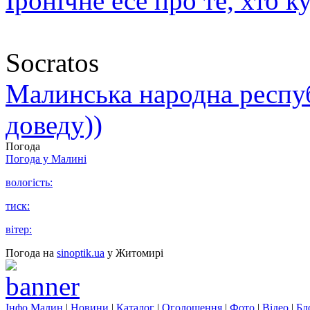
Іронічне есе про те, хто к
Socratos
Малинська народна республ
доведу))
Погода
Погода у
Малині
вологість:
тиск:
вітер:
Погода на
sinoptik.ua
у Житомирі
Інфо Малин
|
Новини
|
Каталог
|
Оголошення
|
Фото
|
Відео
|
Бл