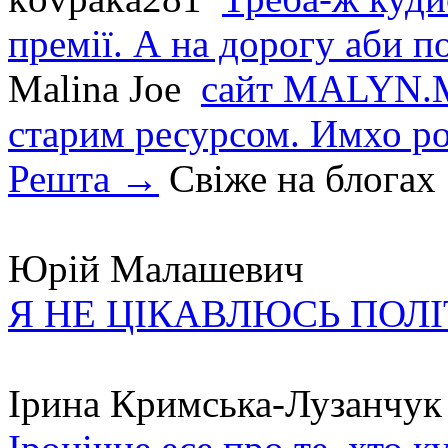
премії. А на дорогу аби по
Malina Joe
сайт MALYN.M
старим ресурсом. Имхо р
Решта →
Свіже на блогах
Юрій Малашевич
Я НЕ ЦІКАВЛЮСЬ ПОЛ
Ірина Кримська-Лузанчук