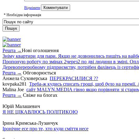
Відмінити
*
Необхідна інформація
Решта →
Нові оголошення
Зніму квартири для пари. Якщо не дозвонились пишіть на вайб
Пропоную роботу по змінах 2через2 по дві людини в зміні. Опла
Деревопереробному підприємству, потрібен фахівець із сертифіка
Решта →
Обговорюється
Анжела Суховерська
ПЕРЕКРАСИЛИСЯ ??
kovpaka281
Треба-ж кудись списать гроші, щоб було на премії. 
Malina Joe
сайт MALYN.MEDIA гiвно якщо порiвняти зi старим
Решта →
Свіже на блогах
Юрій Малашевич
Я НЕ ЦІКАВЛЮСЬ ПОЛІТИКОЮ
Ірина Кримська-Лузанчук
Іронічне есе про те, хто куди сміття несе