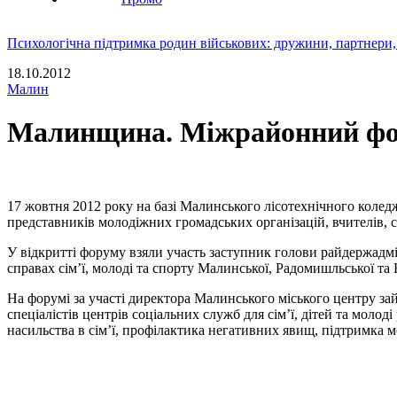
Психологічна підтримка родин військових: дружини, партнери,
18.10.2012
Малин
Малинщина. Міжрайонний фо
17 жовтня 2012 року на базі Малинського лісотехнічного коледж
представників молодіжних громадських організацій, вчителів,
У відкритті форуму взяли участь заступник голови райдержадмі
справах сім’ї, молоді та спорту Малинської, Радомишльської та
На форумі за участі директора Малинського міського центру за
спеціалістів центрів соціальних служб для сім’ї, дітей та моло
насильства в сім’ї, профілактика негативних явищ, підтримка м