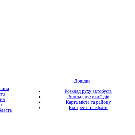
Довідка
лина
Розклад руху автобусів
ста
Розклад руху поїздів
ина
Карта міста та району
а
Екстрені телефони
ласть