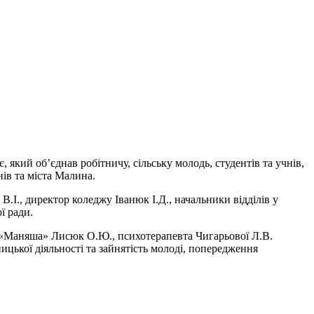
який об’єднав робітничу, сільську молодь, студентів та учнів,
ів та міста Малина.
І., директор коледжу Іванюк І.Д., начальники відділів у
ї ради.
ля «Маняша» Лисюк О.Ю., психотерапевта Чигарьової Л.В.
ницької діяльності та зайнятість молоді, попередження