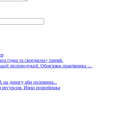
ер
та гідна та своєчасна+ премії.
ції лісопродукції. Обов'язки працівника :...
А на дорогу аби половина...
 ресурсом. Имхо розробника