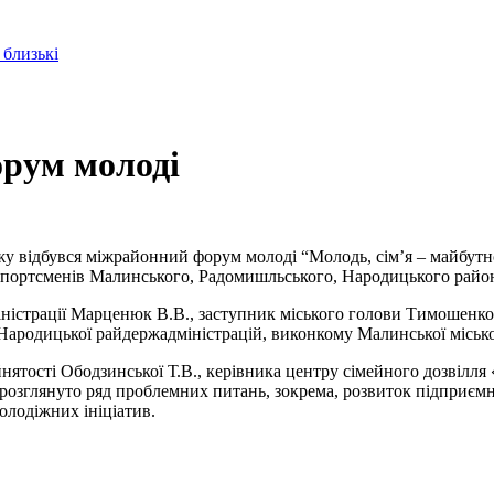
 близькі
рум молоді
у відбувся міжрайонний форум молоді “Молодь, сім’я – майбутнє, 
 спортсменів Малинського, Радомишльського, Народицького район
ністрації Марценюк В.В., заступник міського голови Тимошенко В.
 Народицької райдержадміністрацій, виконкому Малинської місько
йнятості Ободзинської Т.В., керівника центру сімейного дозвіл
ді розглянуто ряд проблемних питань, зокрема, розвиток підприєм
олодіжних ініціатив.