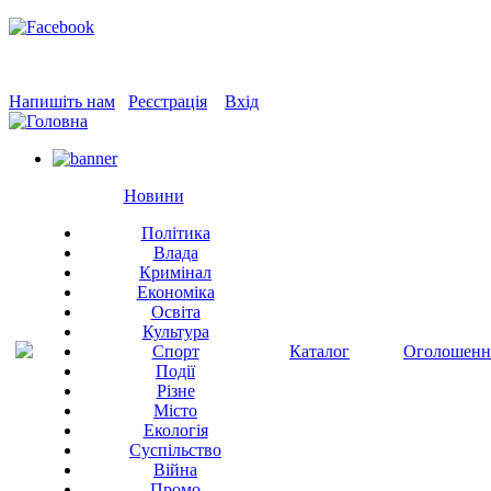
Напишіть нам
Реєстрація
Вхід
Новини
Політика
Влада
Кримінал
Економіка
Освіта
Культура
Спорт
Каталог
Оголошенн
Події
Різне
Місто
Екологія
Суспільство
Війна
Промо