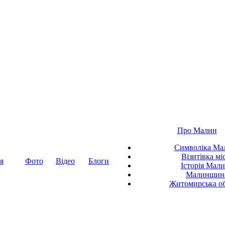
Про Малин
Символіка Ма
Візитівка мі
я
Фото
Відео
Блоги
Історія Мал
Малинщин
Житомирська об