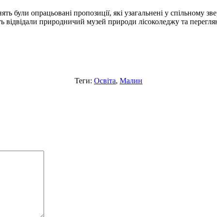
нять були опрацьовані пропозиції, які узагальнені у спільному 
ь відвідали природничий музей природи лісоколеджу та перегля
Теги:
Освіта
,
Малин