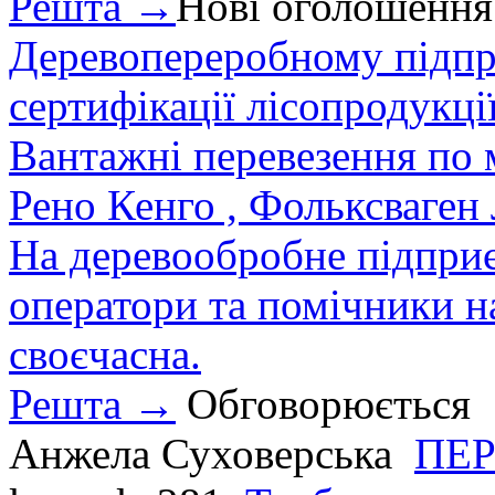
Решта →
Нові оголошення
Деревопереробному підпри
сертифікації лісопродукції
Вантажні перевезення по мі
Рено Кенго , Фольксваген Л
На деревообробне підприєм
оператори та помічники на
своєчасна.
Решта →
Обговорюється
Анжела Суховерська
ПЕР