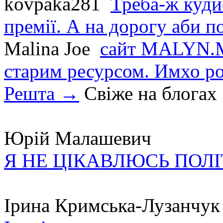
kovpaka281
Треба-ж куди
премії. А на дорогу аби по
Malina Joe
сайт MALYN.M
старим ресурсом. Имхо р
Решта →
Свіже на блогах
Юрій Малашевич
Я НЕ ЦІКАВЛЮСЬ ПОЛ
Ірина Кримська-Лузанчук