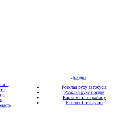
Довідка
лина
Розклад руху автобусів
ста
Розклад руху поїздів
ина
Карта міста та району
а
Екстрені телефони
ласть