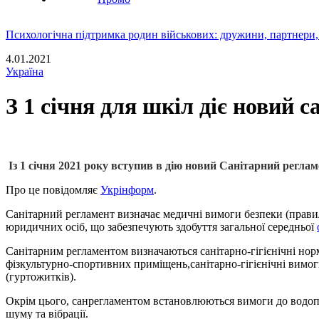
Психологічна підтримка родин військових: дружини, партнери,
4.01.2021
Україна
З 1 січня для шкіл діє новий 
Із 1 січня 2021 року вступив в дію новий Санітарний реглам
Про це повідомляє
Укрінформ
.
Санітарний регламент визначає медичні вимоги безпеки (правила
юридичних осіб, що забезпечують здобуття загальної середньої
Санітарним регламентом визначаються санітарно-гігієнічні норм
фізкультурно-спортивних приміщень,санітарно-гігієнічні вимог
(гуртожитків).
Окрім цього, санрегламентом встановлюються вимоги до водопо
шуму та вібрації.