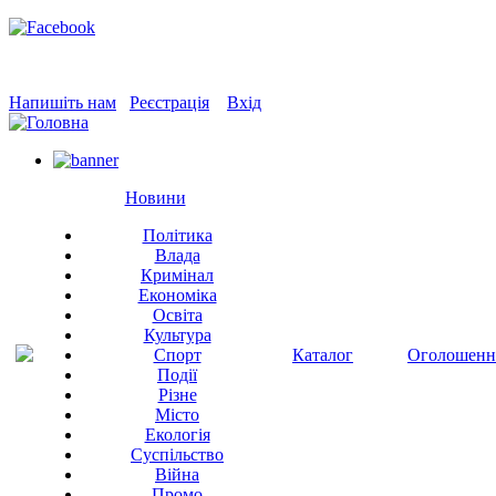
Напишіть нам
Реєстрація
Вхід
Новини
Політика
Влада
Кримінал
Економіка
Освіта
Культура
Спорт
Каталог
Оголошенн
Події
Різне
Місто
Екологія
Суспільство
Війна
Промо