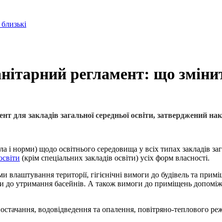
 близькі
санітарний регламент: що зміни
ент для закладів загальної середньої освіти, затверджений на
 і норми) щодо освітнього середовища у всіх типах закладів заг
освіти
(крім спеціальних закладів освіти) усіх форм власності.
и влаштування території, гігієнічні вимоги до будівель та прим
и до утримання басейнів. А також вимоги до приміщень допоміжн
стачання, водовідведення та опалення, повітряно-теплового реж