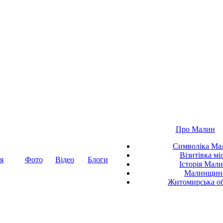
Про Малин
Символіка Ма
Візитівка мі
я
Фото
Відео
Блоги
Історія Мал
Малинщин
Житомирська об