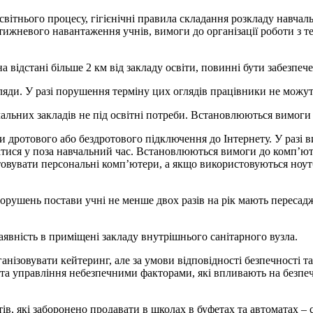
вітнього процесу, гігієнічні правила складання розкладу навчал
тижневого навантаження учнів, вимоги до організації роботи з т
а відстані більше 2 км від закладу освіти, повинні бути забезпеч
яди. У разі порушення терміну цих оглядів працівники не можуть
альних закладів не під освітні потреби. Встановлюються вимоги 
и дротового або бездротового підключення до Інтернету. У разі
катися у поза навчальний час. Встановлюються вимоги до комп’ют
овувати персональні комп’ютери, а якщо використовуються ноутб
рушень постави учні не менше двох разів на рік мають пересаджу
явність в приміщені закладу внутрішнього санітарного вузла.
анізовувати кейтеринг, але за умови відповідності безпечності т
 та управління небезпечними факторами, які впливають на безпе
в, які заборонено продавати в школах в буфетах та автоматах – 