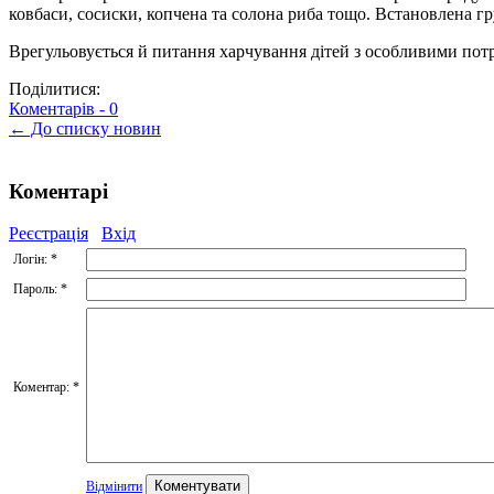
ковбаси, сосиски, копчена та солона риба тощо. Встановлена гр
Врегульовується й питання харчування дітей з особливими пот
Поділитися:
Коментарів -
0
← До списку новин
Коментарі
Реєстрація
Вхід
Логін:
*
Пароль:
*
Коментар:
*
Відмінити