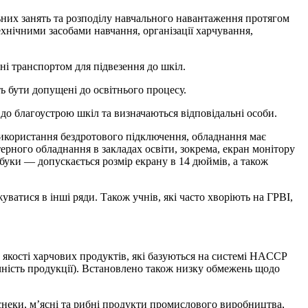
ьних занять та розподілу навчального навантаження протягом
ехнічними засобами навчання, організації харчування,
ені транспортом для підвезення до шкіл.
 бути допущені до освітнього процесу.
до благоустрою шкіл та визначаються відповідальні особи.
 використання бездротового підключення, обладнання має
ерного обладнання в закладах освіти, зокрема, екран монітору
уки — допускається розмір екрану в 14 дюймів, а також
ватися в інші ряди. Також учнів, які часто хворіють на ГРВІ,
а якості харчових продуктів, які базуються на системі HACCP
чність продукції). Встановлено також низку обмежень щодо
снеки, м’ясні та рибні продукти промислового виробництва,