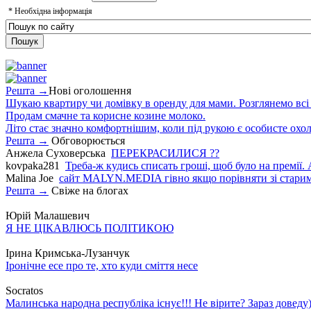
*
Необхідна інформація
Решта →
Нові оголошення
Шукаю квартиру чи домівку в оренду для мами. Розглянемо всі в
Продам смачне та корисне козине молоко.
Літо стає значно комфортнішим, коли під рукою є особисте охо
Решта →
Обговорюється
Анжела Суховерська
ПЕРЕКРАСИЛИСЯ ??
kovpaka281
Треба-ж кудись списать гроші, щоб було на премії. 
Malina Joe
сайт MALYN.MEDIA гiвно якщо порiвняти зi старим
Решта →
Свіже на блогах
Юрій Малашевич
Я НЕ ЦІКАВЛЮСЬ ПОЛІТИКОЮ
Ірина Кримська-Лузанчук
Іронічне есе про те, хто куди сміття несе
Socratos
Малинська народна республіка існує!!! Не вірите? Зараз доведу)