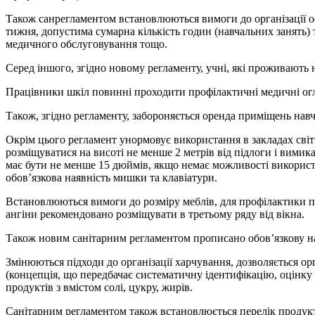
Також санрегламентом встановлюються вимоги до організації ос
тижня, допустима сумарна кількість годин (навчальних занять) 
медичного обслуговування тощо.
Серед іншого, згідно новому регламенту, учні, які проживають н
Працівники шкіл повинні проходити профілактичні медичні огл
Також, згідно регламенту, забороняється оренда приміщень навч
Окрім цього регламент унормовує використання в закладах світ
розміщуватися на висоті не менше 2 метрів від підлоги і вими
має бути не менше 15 дюймів, якщо немає можливості використ
обов’язкова наявність мишки та клавіатури.
Встановлюються вимоги до розміру меблів, для профілактики по
ангіни рекомендовано розміщувати в третьому ряду від вікна.
Також новим санітарним регламентом прописано обов’язкову на
Змінюються підходи до організації харчування, дозволяється орг
(концепція, що передбачає систематичну ідентифікацію, оцінку
продуктів з вмістом солі, цукру, жирів.
Санітарним регламентом також встановлюється перелік продукті