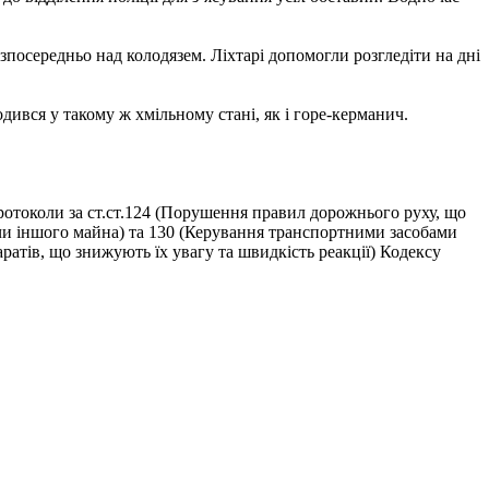
посередньо над колодязем. Ліхтарі допомогли розгледіти на дні
одився у такому ж хмільному стані, як і горе-керманич.
ротоколи за ст.ст.124 (Порушення правил дорожнього руху, що
 чи іншого майна) та 130 (Керування транспортними засобами
ратів, що знижують їх увагу та швидкість реакції) Кодексу