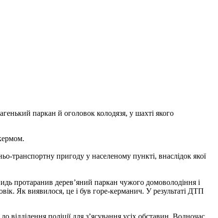
агенький паркан й оголовок колодязя, у шахті якого
 кермом.
ньо-транспортну пригоду у населеному пункті, внаслідок якої
евидь протаранив дерев’яний паркан чужого домоволодіння і
вік. Як виявилося, це і був горе-керманич. У результаті ДТП
о відділення поліції для з’ясування усіх обставин. Водночас