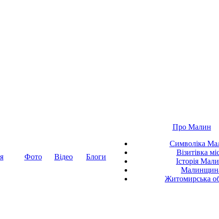
Про Малин
Символіка Ма
Візитівка мі
я
Фото
Відео
Блоги
Історія Мал
Малинщин
Житомирська об