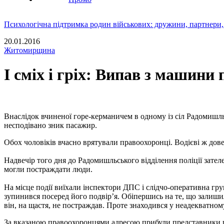
Психологічна підтримка родин військових: дружини, партнери,
20.01.2016
Житомирщина
І сміх і гріх: Випав з машини
Внаслідок вчиненої горе-керманичем в одному із сіл Радомишль
несподівано зник пасажир.
Обох чоловіків вчасно врятували правоохоронці. Водієві ж дове
Надвечір того дня до Радомишльського відділення поліції зате
могли постраждати люди.
На місце події виїхали інспектори ДПС і слідчо-оперативна гр
зупинився посеред його подвір’я. Обіпершись на те, що залишил
він, на щастя, не постраждав. Проте знаходився у неадекватному
За вказаною правоохоронцями адресою прибули представники пос