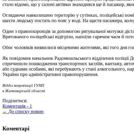
стало відомо, що у салоні автівки знаходився ще й пасажир, як
Оглядаючи навколишню територію у сутінках, поліцейські поміт
шахти людську постать по пояс у воді. На щастя пасажира, коло
Один з правоохоронців за допомогою рятувальної мотузки діставс
Врятованого поліцейські відігріли, напоїли гарячим чаєм й пот
Обоє чоловіків виявилися місцевими жителями, які того дня г
Як повідомив начальник Радомишльського відділення поліції Дм
спричинило пошкодження транспортних засобів, вантажу, автомо
або суднами особами, які перебувають у стані алкогольного, на
України про адміністративні правопорушення.
Відділ комунікації ГУНП
в Житомирській області
Поділитися:
Коментарів -
1
← До списку новин
Коментарі