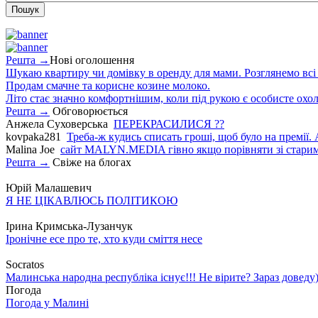
Решта →
Нові оголошення
Шукаю квартиру чи домівку в оренду для мами. Розглянемо всі в
Продам смачне та корисне козине молоко.
Літо стає значно комфортнішим, коли під рукою є особисте охо
Решта →
Обговорюється
Анжела Суховерська
ПЕРЕКРАСИЛИСЯ ??
kovpaka281
Треба-ж кудись списать гроші, щоб було на премії. 
Malina Joe
сайт MALYN.MEDIA гiвно якщо порiвняти зi старим
Решта →
Свіже на блогах
Юрій Малашевич
Я НЕ ЦІКАВЛЮСЬ ПОЛІТИКОЮ
Ірина Кримська-Лузанчук
Іронічне есе про те, хто куди сміття несе
Socratos
Малинська народна республіка існує!!! Не вірите? Зараз доведу)
Погода
Погода у
Малині