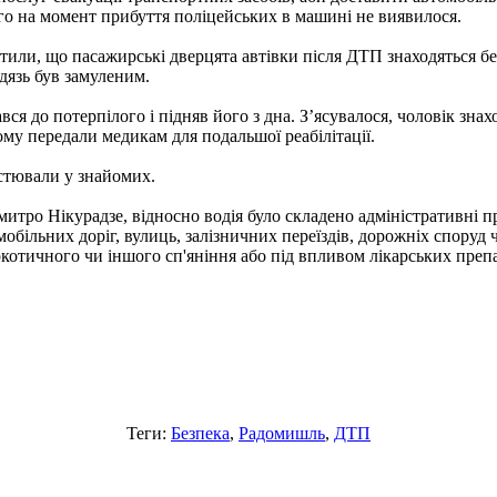
ого на момент прибуття поліцейських в машині не виявилося.
или, що пасажирські дверцята автівки після ДТП знаходяться без
дязь був замуленим.
я до потерпілого і підняв його з дна. З’ясувалося, чоловік знах
ому передали медикам для подальшої реабілітації.
остювали у знайомих.
итро Нікурадзе, відносно водія було складено адміністративні п
більних доріг, вулиць, залізничних переїздів, дорожніх споруд
ркотичного чи іншого сп'яніння або під впливом лікарських препа
Теги:
Безпека
,
Радомишль
,
ДТП