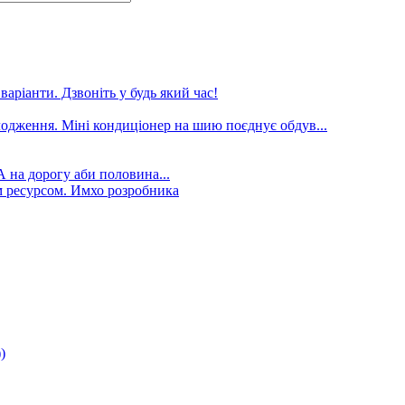
аріанти. Дзвоніть у будь який час!
лодження. Міні кондиціонер на шию поєднує обдув...
А на дорогу аби половина...
 ресурсом. Имхо розробника
)