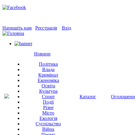
Напишіть нам
Реєстрація
Вхід
Новини
Політика
Влада
Кримінал
Економіка
Освіта
Культура
Спорт
Каталог
Оголошенн
Події
Різне
Місто
Екологія
Суспільство
Війна
Промо