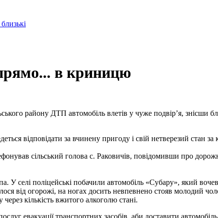
 близькі
 прямо... в криницю
ського району ДТП автомобіль влетів у чуже подвір’я, знісши бл
деться відповідати за вчинену пригоду і свій нетверезий стан за
лефонував сільський голова с. Раковичів, повідомивши про дорож
упа. У селі поліцейські побачили автомобіль «Субару», який воч
ося від огорожі, на ногах досить невпевнено стояв молодий чоло
 через кількість вжитого алкоголю стані.
луг евакуації транспортних засобів, аби доставити автомобіль д