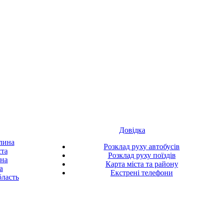
Довідка
лина
Розклад руху автобусів
ста
Розклад руху поїздів
ина
Карта міста та району
а
Екстрені телефони
ласть