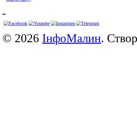
© 2026
ІнфоМалин
. Ство