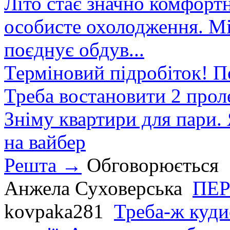
Літо стає значно комфорт
особисте охолодження. М
поєднує обдув...
Терміновий підробіток! П
Треба востановити 2 проле
Зніму квартири для пари.
на вайбер
Решта →
Обговорюється
Анжела Суховерська
ПЕР
kovpaka281
Треба-ж куди