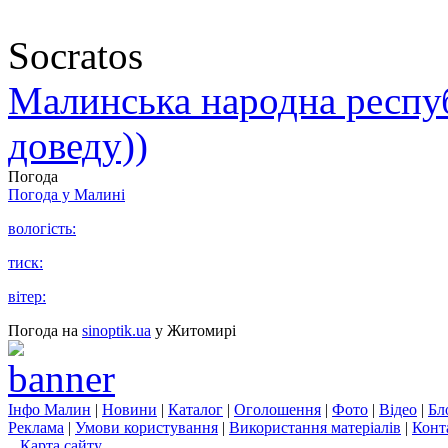
Socratos
Малинська народна республ
доведу))
Погода
Погода у
Малині
вологість:
тиск:
вітер:
Погода на
sinoptik.ua
у Житомирі
Інфо Малин
|
Новини
|
Каталог
|
Оголошення
|
Фото
|
Відео
|
Бл
Реклама
|
Умови користування
|
Використання матеріалів
|
Конт
Карта сайту