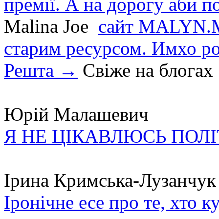
премії. А на дорогу аби по
Malina Joe
сайт MALYN.M
старим ресурсом. Имхо р
Решта →
Свіже на блогах
Юрій Малашевич
Я НЕ ЦІКАВЛЮСЬ ПОЛ
Ірина Кримська-Лузанчук
Іронічне есе про те, хто к