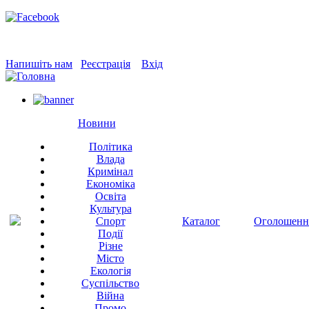
Напишіть нам
Реєстрація
Вхід
Новини
Політика
Влада
Кримінал
Економіка
Освіта
Культура
Спорт
Каталог
Оголошенн
Події
Різне
Місто
Екологія
Суспільство
Війна
Промо