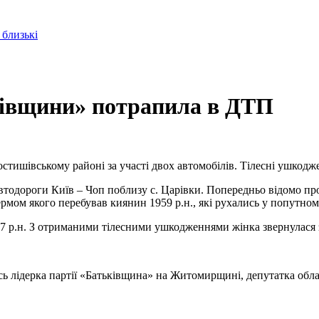
 близькі
ківщини» потрапила в ДТП
стишівському районі за участі двох автомобілів. Тілесні ушкод
втодороги Київ – Чоп поблизу с. Царівки. Попередньо відомо про
ермом якого перебував киянин 1959 р.н., які рухались у попутно
7 р.н. З отриманими тілесними ушкодженнями жінка звернулася 
.
лідерка партії «Батьківщина» на Житомирщині, депутатка обл