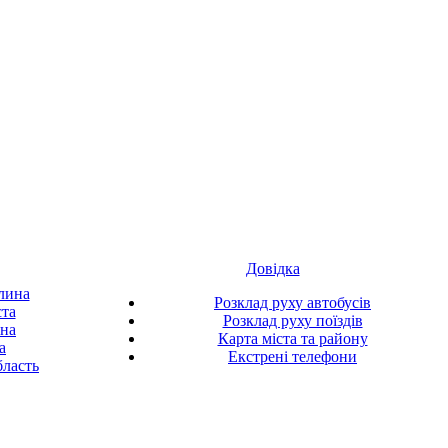
Довідка
лина
Розклад руху автобусів
ста
Розклад руху поїздів
ина
Карта міста та району
а
Екстрені телефони
ласть