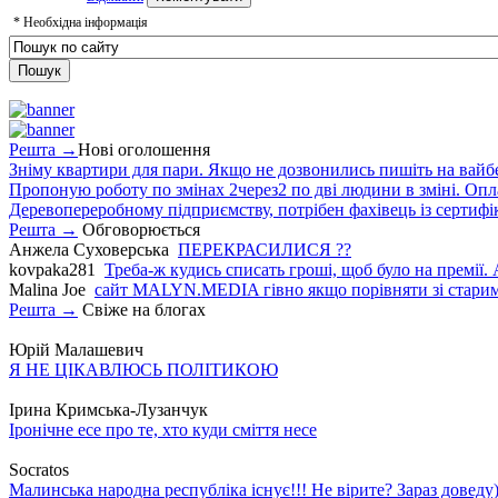
*
Необхідна інформація
Решта →
Нові оголошення
Зніму квартири для пари. Якщо не дозвонились пишіть на вайб
Пропоную роботу по змінах 2через2 по дві людини в зміні. Опла
Деревопереробному підприємству, потрібен фахівець із сертифіка
Решта →
Обговорюється
Анжела Суховерська
ПЕРЕКРАСИЛИСЯ ??
kovpaka281
Треба-ж кудись списать гроші, щоб було на премії. 
Malina Joe
сайт MALYN.MEDIA гiвно якщо порiвняти зi старим
Решта →
Свіже на блогах
Юрій Малашевич
Я НЕ ЦІКАВЛЮСЬ ПОЛІТИКОЮ
Ірина Кримська-Лузанчук
Іронічне есе про те, хто куди сміття несе
Socratos
Малинська народна республіка існує!!! Не вірите? Зараз доведу)