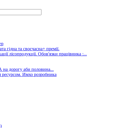
ер
та гідна та своєчасна+ премії.
ції лісопродукції. Обов'язки працівника :...
А на дорогу аби половина...
 ресурсом. Имхо розробника
)