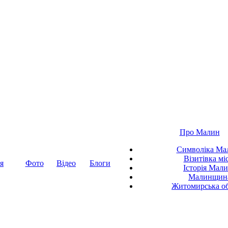
Про Малин
Символіка Ма
Візитівка мі
я
Фото
Відео
Блоги
Історія Мал
Малинщин
Житомирська об