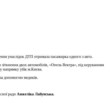
ження унаслідок ДТП отримала пасажирка одного з авто.
 зіткнення двох автомобілів, «Опель Вектра», під керуванням
му напрямку убік м.Києва.
за допомогою медиків.
асної ради
Анжеліка Лабунська.