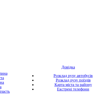
Довідка
лина
Розклад руху автобусів
ста
Розклад руху поїздів
ина
Карта міста та району
а
Екстрені телефони
ласть