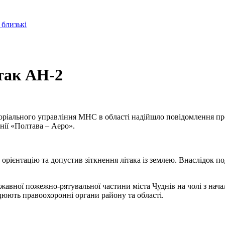
 близькі
так АН-2
оріального управління МНС в області надійшло повідомлення про
нії «Полтава – Аеро».
рієнтацію та допустив зіткнення літака із землею. Внаслідок по
ержавної пожежно-рятувальної частини міста Чуднів на чолі з на
ацюють правоохоронні органи району та області.