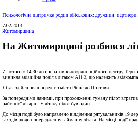
Психологічна підтримка родин військових: дружини, партнери,
7.02.2013
Житомирщина
На Житомирщині розбився лі
7 лютого о 14:30 до оперативно-координаційного центру Терит
виникла авіаційна подія з літаком АН-2, що належить авіакомпа
Літак здійснював переліт з міста Рівне до Полтави.
За попередніми даними, при проходженні туману пілот втратив о
районної лікарні. У літаку пілот був один.
До місця події було направлено відділення рятувальників 19 д
заходів щодо попередження займання літака. На місці події пр