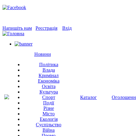
Напишіть нам
Реєстрація
Вхід
Новини
Політика
Влада
Кримінал
Економіка
Освіта
Культура
Спорт
Каталог
Оголошенн
Події
Різне
Місто
Екологія
Суспільство
Війна
Промо