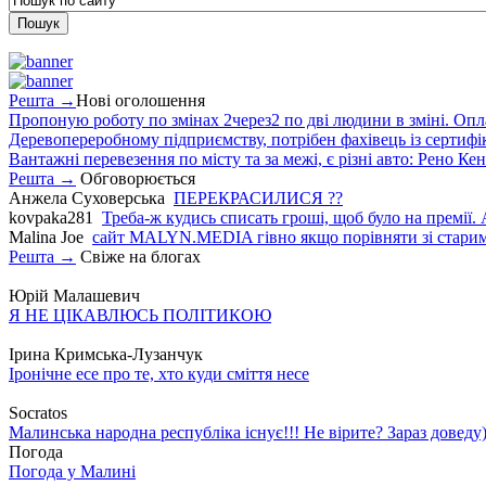
Решта →
Нові оголошення
Пропоную роботу по змінах 2через2 по дві людини в зміні. Опла
Деревопереробному підприємству, потрібен фахівець із сертифіка
Вантажні перевезення по місту та за межі, є різні авто: Рено Кен
Решта →
Обговорюється
Анжела Суховерська
ПЕРЕКРАСИЛИСЯ ??
kovpaka281
Треба-ж кудись списать гроші, щоб було на премії. 
Malina Joe
сайт MALYN.MEDIA гiвно якщо порiвняти зi старим
Решта →
Свіже на блогах
Юрій Малашевич
Я НЕ ЦІКАВЛЮСЬ ПОЛІТИКОЮ
Ірина Кримська-Лузанчук
Іронічне есе про те, хто куди сміття несе
Socratos
Малинська народна республіка існує!!! Не вірите? Зараз доведу)
Погода
Погода у
Малині