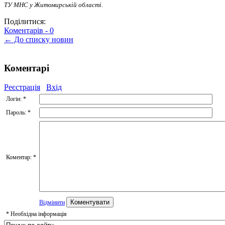
ТУ МНС у Житомирській області.
Поділитися:
Коментарів -
0
← До списку новин
Коментарі
Реєстрація
Вхід
Логін:
*
Пароль:
*
Коментар:
*
Відмінити
*
Необхідна інформація