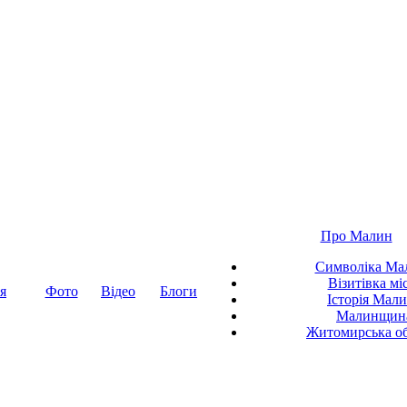
Про Малин
Символіка Ма
Візитівка мі
я
Фото
Відео
Блоги
Історія Мал
Малинщин
Житомирська об