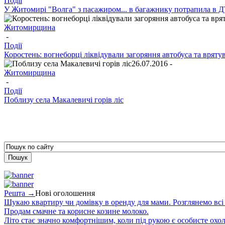
Події
У Житомирі "Волга" з пасажиром... в багажнику потрапила в 
Житомирщина
-
Події
Коростень: вогнеборці ліквідували загоряння автобуса та врят
26.07.2016 -
Житомирщина
-
Події
Поблизу села Макалевичі горів ліс
Решта →
Нові оголошення
Шукаю квартиру чи домівку в оренду для мами. Розглянемо всі в
Продам смачне та корисне козине молоко.
Літо стає значно комфортнішим, коли під рукою є особисте охо