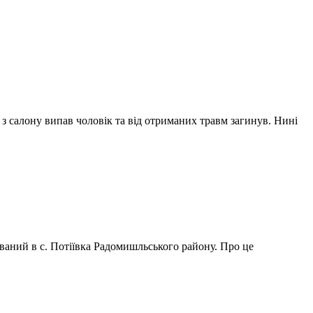
 з салону випав чоловік та від отриманих травм загинув. Нині
аний в с. Потіївка Радомишльського району. Про це