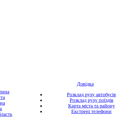
Довідка
лина
Розклад руху автобусів
ста
Розклад руху поїздів
ина
Карта міста та району
а
Екстрені телефони
ласть