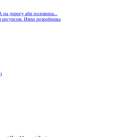
А на дорогу аби половина...
 ресурсом. Имхо розробника
)