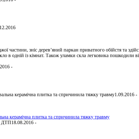
12.2016
джої частини, зніс дерев’яний паркан приватного обійстя та зді
скло в одній із кімнат. Також уламки скла легковика пошкодили ві
.2016 -
1.09.2016 -
альна керамічна плитка та спричинила тяжку травму
18.08.2016 -