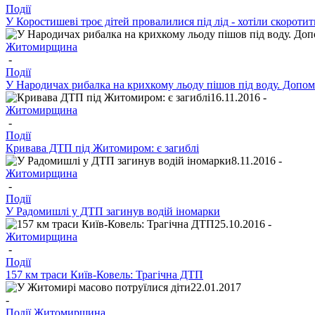
Події
У Коростишеві троє дітей провалилися під лід - хотіли скороти
Житомирщина
-
Події
У Народичах рибалка на крихкому льоду пішов під воду. Допо
16.11.2016 -
Житомирщина
-
Події
Кривава ДТП під Житомиром: є загиблі
8.11.2016 -
Житомирщина
-
Події
У Радомишлі у ДТП загинув водій іномарки
25.10.2016 -
Житомирщина
-
Події
157 км траси Київ-Ковель: Трагічна ДТП
22.01.2017
-
Події
Житомирщина