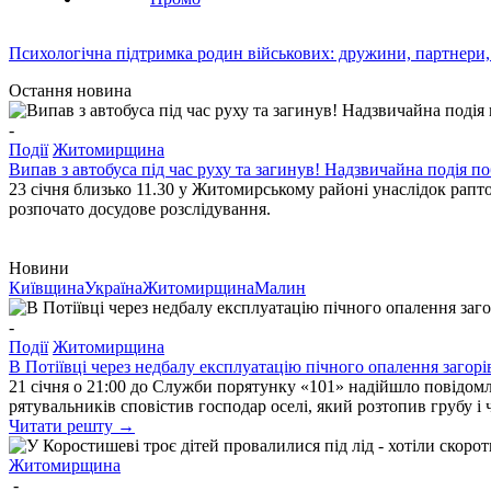
Психологічна підтримка родин військових: дружини, партнери,
Остання новина
-
Події
Житомирщина
Випав з автобуса під час руху та загинув! Надзвичайна подія 
23 січня близько 11.30 у Житомирському районі унаслідок рапто
розпочато досудове розслідування.
Новини
Київщина
Україна
Житомирщина
Малин
-
Події
Житомирщина
В Потіївці через недбалу експлуатацію пічного опалення загорі
21 січня о 21:00 до Служби порятунку «101» надійшло повідом
рятувальників сповістив господар оселі, який розтопив грубу і 
Читати решту →
Житомирщина
-