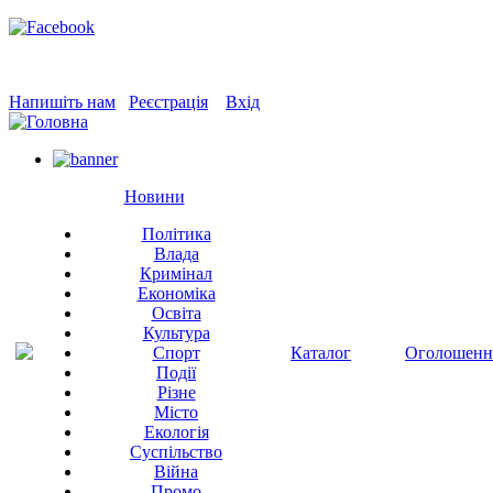
Напишіть нам
Реєстрація
Вхід
Новини
Політика
Влада
Кримінал
Економіка
Освіта
Культура
Спорт
Каталог
Оголошенн
Події
Різне
Місто
Екологія
Суспільство
Війна
Промо