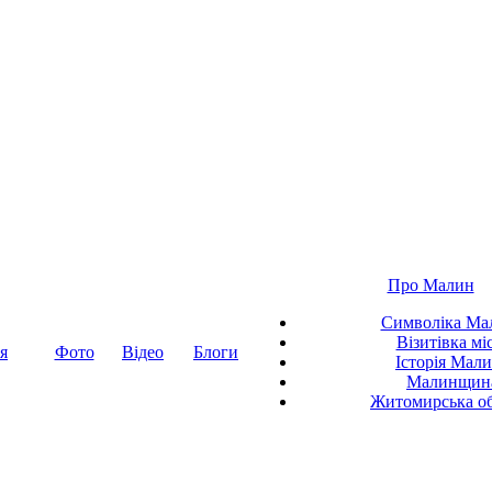
Про Малин
Символіка Ма
Візитівка мі
я
Фото
Відео
Блоги
Історія Мал
Малинщин
Житомирська об