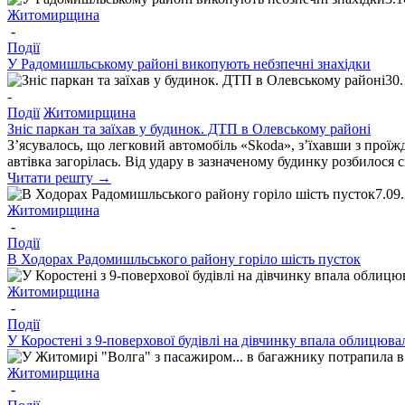
Житомирщина
-
Події
У Радомишльському районі викопують небзпечні знахідки
30.
-
Події
Житомирщина
Зніс паркан та заїхав у будинок. ДТП в Олевському районі
З’ясувалось, що легковий автомобіль «Skoda», з’їхавши з проїж
автівка загорілась. Від удару в зазначеному будинку розбилося 
Читати решту →
7.09
Житомирщина
-
Події
В Ходорах Радомишльського району горіло шість пусток
Житомирщина
-
Події
У Коростені з 9-поверхової будівлі на дівчинку впала облицюв
Житомирщина
-