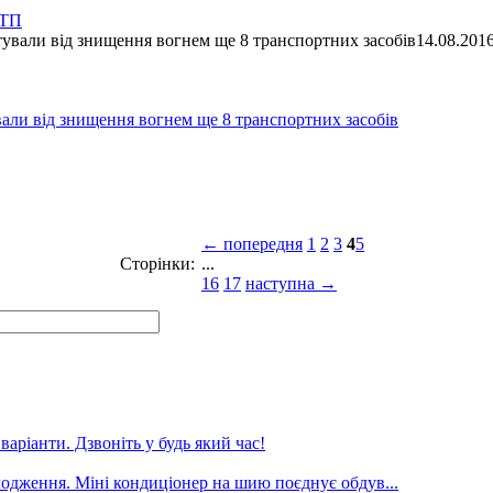
ДТП
14.08.201
ували від знищення вогнем ще 8 транспортних засобів
← попередня
1
2
3
4
5
Сторінки:
...
16
17
наступна →
аріанти. Дзвоніть у будь який час!
лодження. Міні кондиціонер на шию поєднує обдув...