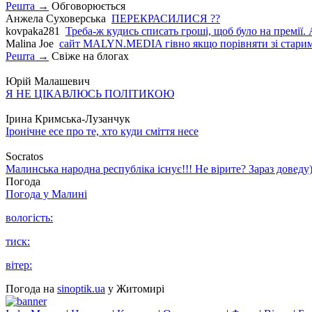
Решта →
Обговорюється
Анжела Суховерська
ПЕРЕКРАСИЛИСЯ ??
kovpaka281
Треба-ж кудись списать гроші, щоб було на премії. 
Malina Joe
сайт MALYN.MEDIA гiвно якщо порiвняти зi старим
Решта →
Свіже на блогах
Юрій Малашевич
Я НЕ ЦІКАВЛЮСЬ ПОЛІТИКОЮ
Ірина Кримська-Лузанчук
Іронічне есе про те, хто куди сміття несе
Socratos
Малинська народна республіка існує!!! Не вірите? Зараз доведу)
Погода
Погода у
Малині
вологість:
тиск:
вітер:
Погода на
sinoptik.ua
у Житомирі