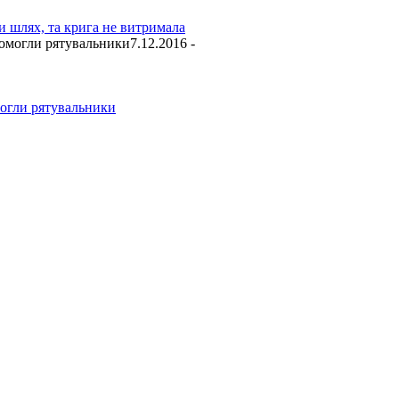
ти шлях, та крига не витримала
7.12.2016 -
могли рятувальники