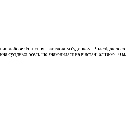
йснив лобове зіткнення з житловим будинком. Внаслідок чого
кна сусідньої оселі, що знаходилася на відстані близько 10 м.