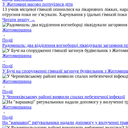
У Житомирі масово потруїлися діти
13 учнів місцевої гімназії опинилися на лікарняних ліжках, нара
отруєння поки не з’ясували. Харчування у їдальні гімназії пок
Читати решту →
Житомирщина
-
Події
Радомишль: два відділення вогнеборці ліквідували загоряння 
Житомирщина
-
Події
У Бучі на спорудженні гімназії загинув будівельник з Житоми
Житомирщина
-
Події
У Черняхівському районі виявили спалах небезпечної інфекції
Житомирщина
-
Події
На "варшавці" рятувальники надали допомогу у вилученні тра
3.1